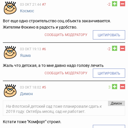
-2
03 ОКТ 21:44
#7
Космос
Вот еще одно строительство соц.объекта заканчивается.
Жителям Фокино в радость и удобство.
СООБЩИТЬ МОДЕРАТОРУ
ЦИТИРОВАТЬ
-2
03 ОКТ 19:13
#6
Яшма
Жаль что детская, а то мне давно надо голову лечить
СООБЩИТЬ МОДЕРАТОРУ
ЦИТИРОВАТЬ
3
03 ОКТ 18:02
#5
Димон
Димон
На Флотской детский сад тоже планировали сдать к
2019 году. Октябрь месяц, сад не работает.
Кстати тоже "Комфорт" строил.