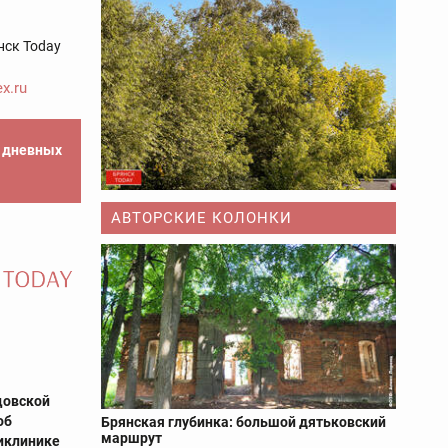
нск Today
x.ru
е дневных
АВТОРСКИЕ КОЛОНКИ
цовской
об
Брянская глубинка: большой дятьковский
маршрут
иклинике‍