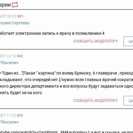
арии
АПР 08:32
#41
талия Сергеева
аботает электронная запись к врачу в поликлинике 4
СООБЩИТЬ МОДЕРАТОРУ
Ц
ОКТ 12:18
#40
??Василич
"Один из..."]Такая " картина" по всему Брянску. А главврачи , приход
кладывают ,что очередей нет.[/нужно всех главных врачей сократи
ного директора департамента и все вопросы будут задаваться одн
нять будет не на кого
СООБЩИТЬ МОДЕРАТОРУ
Ц
ОКТ 11:35
#39
??Василич
outube.com/watch?v=QxrrPmmL_kM&autoplay=1 а вот и ссылка, не по