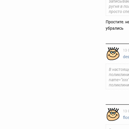
записывают
ругня в по
просто спе
Простите. не
убрались
13 
de
В настоящ
поликлини
name="ххх
поликлини
13 
flo