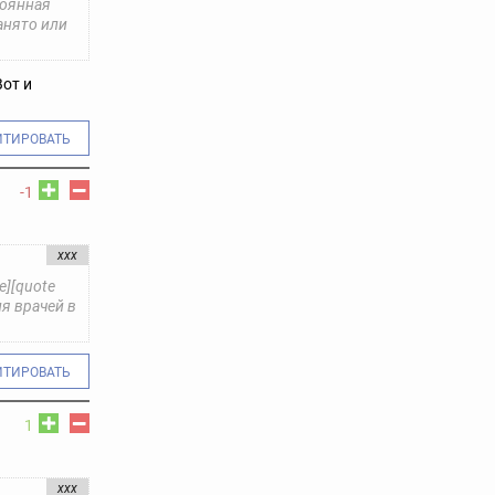
тоянная
анято или
Вот и
ИТИРОВАТЬ
-1
ххх
e][quote
я врачей в
ИТИРОВАТЬ
1
ххх