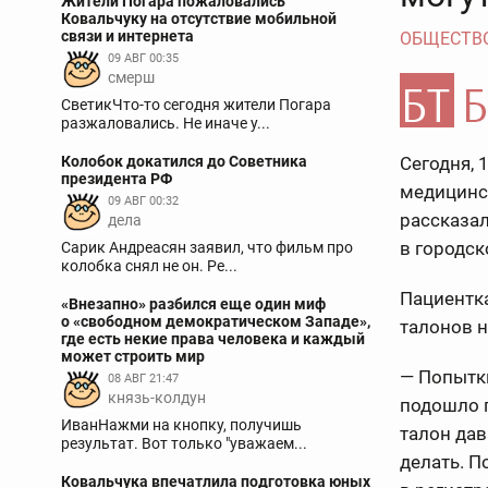
Жители Погара пожаловались
Ковальчуку на отсутствие мобильной
связи и интернета
ОБЩЕСТВ
09 АВГ 00:35
смерш
СветикЧто-то сегодня жители Погара
разжаловались. Не иначе у...
Колобок докатился до Советника
Сегодня, 
президента РФ
медицинск
09 АВГ 00:32
рассказал
дела
в городск
Сарик Андреасян заявил, что фильм про
колобка снял не он. Ре...
Пациентка
«Внезапно» разбился еще один миф
о «свободном демократическом Западе»,
талонов н
где есть некие права человека и каждый
может строить мир
— Попытк
08 АВГ 21:47
князь-колдун
подошло п
ИванНажми на кнопку, получишь
талон дав
результат. Вот только "уважаем...
делать. П
Ковальчука впечатлила подготовка юных