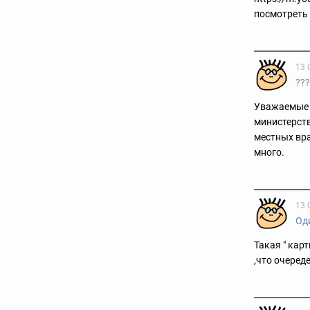
посмотреть
13 
??
Уважаемые ж
министерст
местных вра
много.
13 
Оди
Такая " кар
,что очереде