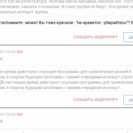
 в той же регистратуре, поэтому как не заходишь талонов нет. Пос
ликлинике, хамское отношение. И плюс трубки не берут. Все время з
циально не берут трубки.
 вспомните - может Вы тоже кричали - "не нравится - убирайтесь!"? 
СООБЩИТЬ МОДЕРАТОРУ
Ц
ОКТ 08:43
#34
ss
ее время действуют хорошие программы для привлечения врачей в
ки, в скором будущем проблама с такими очередями исчезнут.[/quot
"]В настоящее время действуют хорошие программы для привлечени
ки, в скором будущем проблама с такими очередями исчезнут.
СООБЩИТЬ МОДЕРАТОРУ
Ц
ОКТ 08:40
#33
ss