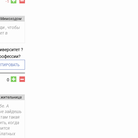
-1
Мимоходом
ди , чтобы
ет в
иверситет ?
профессии?
ИТИРОВАТЬ
0
 жительница
бе. А
не зайдешь
 там такая
ить, когда
вится
 блатных