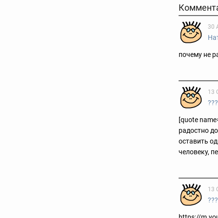
Коммент
30 
На
почему не р
13 
??
[quote name=
радостно до
оставить од
человеку, пе
13 
??
https://m.y