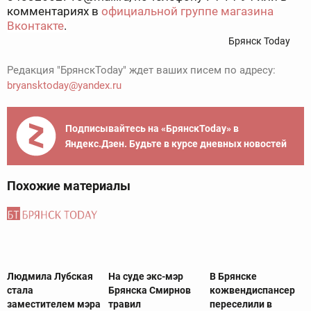
комментариях в
официальной группе магазина
Вконтакте
.
Брянск Today
Редакция "БрянскToday" ждет ваших писем по адресу:
bryansktoday@yandex.ru
Подписывайтесь на «БрянскToday» в
Яндекс.Дзен. Будьте в курсе дневных новостей
Похожие материалы
Людмила Лубская
На суде экс-мэр
В Брянске
стала
Брянска Смирнов
кожвендиспансер
заместителем мэра
травил
переселили в