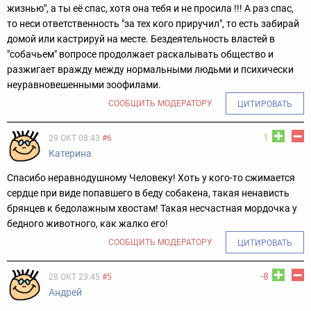
жизнью", а ты её спас, хотя она тебя и не просила !!! А раз спас,
то неси ответственность "за тех кого приручил", то есть забирай
домой или кастрируй на месте. Бездеятельность властей в
"собачьем" вопросе продолжает раскалывать общество и
разжигает вражду между нормальными людьми и психически
неуравновешенными зоофилами.
СООБЩИТЬ МОДЕРАТОРУ
ЦИТИРОВАТЬ
1
29 ОКТ 08:43
#6
Катерина
Спасибо неравнодушному Человеку! Хоть у кого-то сжимается
сердце при виде попавшего в беду собакена, такая ненависть
брянцев к бедолажным хвостам! Такая несчастная мордочка у
бедного животного, как жалко его!
СООБЩИТЬ МОДЕРАТОРУ
ЦИТИРОВАТЬ
-8
28 ОКТ 23:45
#5
Андрей