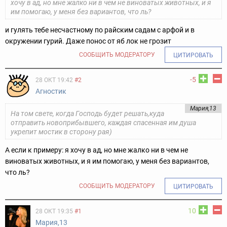
хочу в ад, но мне жалко ни в чем не виноватых животных, и я
им помогаю, у меня без вариантов, что ль?
и гулять тебе несчастному по райским садам с арфой и в
окружении гурий. Даже понос от яб лок не грозит
СООБЩИТЬ МОДЕРАТОРУ
ЦИТИРОВАТЬ
-5
28 ОКТ 19:42
#2
Агностик
Мария,13
На том свете, когда Господь будет решать,куда
отправить новоприбывшего, каждая спасенная им душа
укрепит мостик в сторону рая)
А если к примеру: я хочу в ад, но мне жалко ни в чем не
виноватых животных, и я им помогаю, у меня без вариантов,
что ль?
СООБЩИТЬ МОДЕРАТОРУ
ЦИТИРОВАТЬ
10
28 ОКТ 19:35
#1
Мария,13