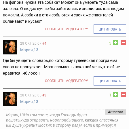
На фиг она нужна эта собака? Может она умереть туда сама
залезла. О людях лучше бы заботились и хвалились как людям
помогли. А собаки в стаи собьются и своих же спасителей
облаивают и кусают
СООБЩИТЬ МОДЕРАТОРУ
ЦИТИРОВАТЬ
3
28 ОКТ 20:07
#4
Мария,13
Где бы увидеть словарь,по которому тудеевская программа
слова не пропускает. Мозг сломаешь,пока поймешь,что ей не
нравится. Яб локо!!
СООБЩИТЬ МОДЕРАТОРУ
ЦИТИРОВАТЬ
1
28 ОКТ 20:05
#3
Мария,13
Агностик
Мария,13На том свете, когда Господь будет
решать,куда отправить новоприбывшего, каждая спасенная
им душа укрепит мостик в сторону рая)А если к примеру: я