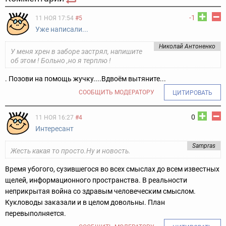
-1
11 НОЯ 17:54
#5
Уже написали...
Николай Антоненко
У меня xpeн в заборе застрял, напишите
об этом ! Больно ,но я терплю !
. Позови на помощь жучку....Вдвоём вытяните...
СООБЩИТЬ МОДЕРАТОРУ
ЦИТИРОВАТЬ
0
11 НОЯ 16:27
#4
Интересант
Sampras
Жесть какая то просто.Ну и новость.
Время убогого, сузившегося во всех смыслах до всем известных
щелей, информационного пространства. В реальности
неприкрытая война со здравым человеческим смыслом.
Кукловоды заказали и в целом довольны. План
перевыполняется.