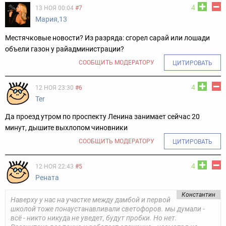
4
13 НОЯ 00:04
#7
Мария,13
Местячковые новости? Из разряда: сгорел сарай или лошади
объели газон у райадминистрации?
СООБЩИТЬ МОДЕРАТОРУ
ЦИТИРОВАТЬ
4
12 НОЯ 23:30
#6
Ter
Да проезд утром по проспекту Ленина занимает сейчас 20
минут, дышите выхлопом чиновники
СООБЩИТЬ МОДЕРАТОРУ
ЦИТИРОВАТЬ
4
12 НОЯ 22:43
#5
Рената
Константин
Наверху у нас на участке между дамбой и первой
школой тоже понаустанавливали светофоров. мы думали -
всё - никто никуда не уведет, будут пробки. Но нет.