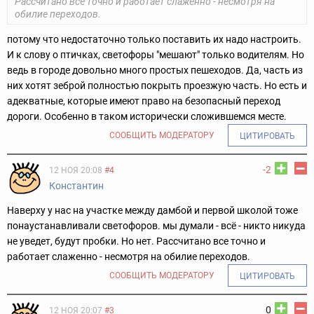
Рассчитано все точно и работает слаженно - несмотря на
обилие переходов.
потому что недостаточно только поставить их надо настроить.
И к слову о птичках, светофоры "мешают" только водителям. Но
ведь в городе довольно много простых пешеходов. Да, часть из
них хотят зеброй полностью покрыть проезжую часть. Но есть и
адекватные, которые имеют право на безопасный переход
дороги. Особенно в таком исторически сложившемся месте.
СООБЩИТЬ МОДЕРАТОРУ
ЦИТИРОВАТЬ
-2
12 НОЯ 20:08
#4
Константин
Наверху у нас на участке между дамбой и первой школой тоже
понаустанавливали светофоров. мы думали - всё - никто никуда
не уведет, будут пробки. Но нет. Рассчитано все точно и
работает слаженно - несмотря на обилие переходов.
СООБЩИТЬ МОДЕРАТОРУ
ЦИТИРОВАТЬ
0
12 НОЯ 20:07
#3