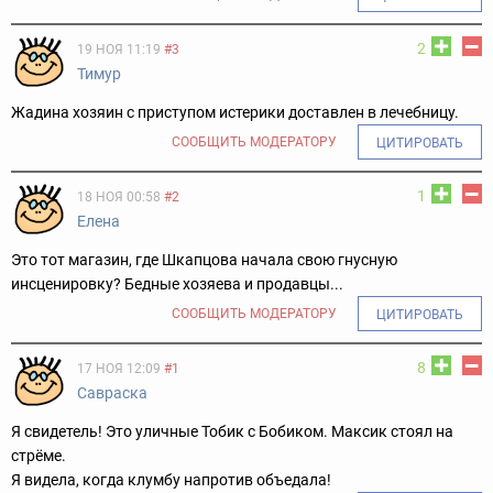
2
19 НОЯ 11:19
#3
Тимур
Жадина хозяин с приступом истерики доставлен в лечебницу.
СООБЩИТЬ МОДЕРАТОРУ
ЦИТИРОВАТЬ
1
18 НОЯ 00:58
#2
Елена
Это тот магазин, где Шкапцова начала свою гнусную
инсценировку? Бедные хозяева и продавцы...
СООБЩИТЬ МОДЕРАТОРУ
ЦИТИРОВАТЬ
8
17 НОЯ 12:09
#1
Савраска
Я свидетель! Это уличные Тобик с Бобиком. Максик стоял на
стрёме.
Я видела, когда клумбу напротив объедала!