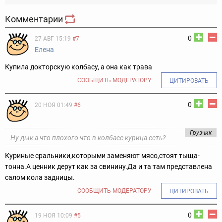
Комментарии
0
27 АВГ 15:19
#7
Елена
Купила докторскую колбасу, а она как трава
СООБЩИТЬ МОДЕРАТОРУ
ЦИТИРОВАТЬ
0
20 НОЯ 01:49
#6
Грузчик
Ну дык а что плохого что в колбасе курица есть?
Куриные cpaльники,которыми заменяют мясо,стоят тыща-
тонна.А ценник дерут как за свинину.Да и та там представлена
салом кола задницы.
СООБЩИТЬ МОДЕРАТОРУ
ЦИТИРОВАТЬ
0
19 НОЯ 10:09
#5