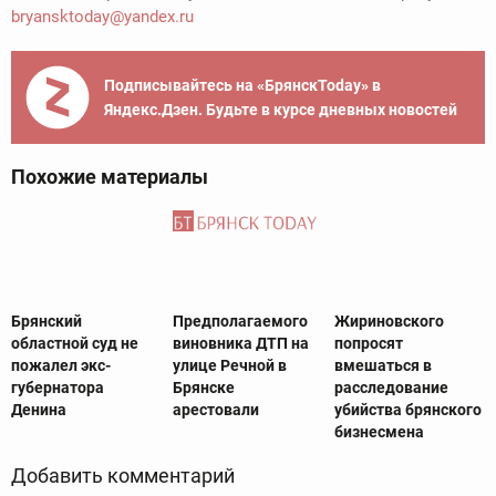
bryansktoday@yandex.ru
Подписывайтесь на «БрянскToday» в
Яндекс.Дзен. Будьте в курсе дневных новостей
Похожие материалы
Брянский
Предполагаемого
Жириновского
областной суд не
виновника ДТП на
попросят
пожалел экс-
улице Речной в
вмешаться в
губернатора
Брянске
расследование
Денина
арестовали
убийства брянского
бизнесмена
Добавить комментарий