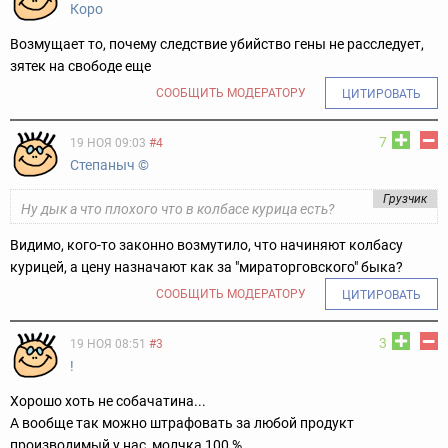
Коро
Возмущает то, почему следствие убийство гены не расследует,
зятек на свободе еще
СООБЩИТЬ МОДЕРАТОРУ
ЦИТИРОВАТЬ
7
19 НОЯ 09:03
#4
Степаныч ©
Грузчик
Ну дык а что плохого что в колбасе курица есть?
Видимо, кого-то законно возмутило, что начиняют колбасу
курицей, а цену назначают как за "мираторговского" быка?
СООБЩИТЬ МОДЕРАТОРУ
ЦИТИРОВАТЬ
3
19 НОЯ 08:51
#3
!
Хорошо хоть не собачатина...
А вообще так можно штрафовать за любой продукт
производимый у нас, молчка 100 %