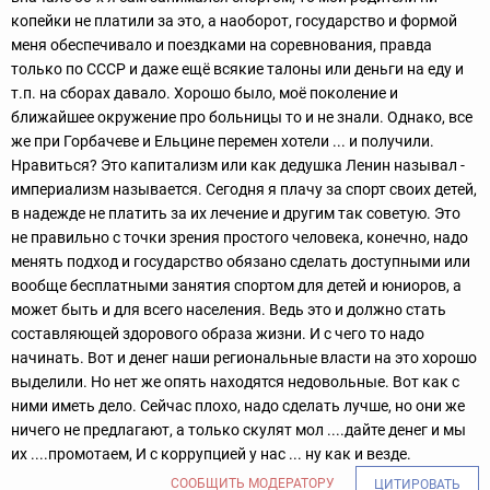
копейки не платили за это, а наоборот, государство и формой
меня обеспечивало и поездками на соревнования, правда
только по СССР и даже ещё всякие талоны или деньги на еду и
т.п. на сборах давало. Хорошо было, моё поколение и
ближайшее окружение про больницы то и не знали. Однако, все
же при Горбачеве и Ельцине перемен хотели ... и получили.
Нравиться? Это капитализм или как дедушка Ленин называл -
империализм называется. Сегодня я плачу за спорт своих детей,
в надежде не платить за их лечение и другим так советую. Это
не правильно с точки зрения простого человека, конечно, надо
менять подход и государство обязано сделать доступными или
вообще бесплатными занятия спортом для детей и юниоров, а
может быть и для всего населения. Ведь это и должно стать
составляющей здорового образа жизни. И с чего то надо
начинать. Вот и денег наши региональные власти на это хорошо
выделили. Но нет же опять находятся недовольные. Вот как с
ними иметь дело. Сейчас плохо, надо сделать лучше, но они же
ничего не предлагают, а только скулят мол ....дайте денег и мы
их ....промотаем, И с коррупцией у нас ... ну как и везде.
СООБЩИТЬ МОДЕРАТОРУ
ЦИТИРОВАТЬ