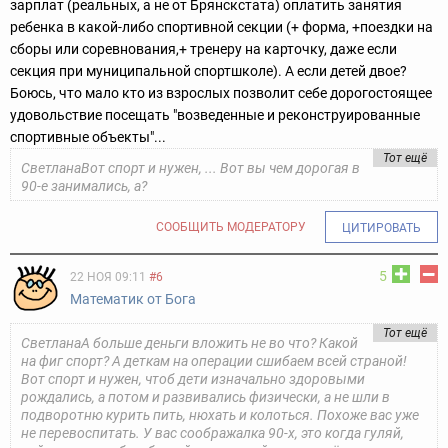
зарплат (реальных, а не от Брянскстата) оплатить занятия
ребенка в какой-либо спортивной секции (+ форма, +поездки на
сборы или соревнования,+ тренеру на карточку, даже если
секция при муниципальной спортшколе). А если детей двое?
Боюсь, что мало кто из взрослых позволит себе дорогостоящее
удовольствие посещать "возведенные и реконструированные
спортивные объекты"...
Тот ещё
СветланаВот спорт и нужен, ... Вот вы чем дорогая в
90-е занимались, а?
СООБЩИТЬ МОДЕРАТОРУ
ЦИТИРОВАТЬ
5
22 НОЯ 09:11
#6
Математик от Бога
Тот ещё
СветланаА больше деньги вложить не во что? Какой
на фиг спорт? А деткам на операции сшибаем всей страной!
Вот спорт и нужен, чтоб дети изначально здоровыми
рождались, а потом и развивались физически, а не шли в
подворотню курить пить, нюхать и колоться. Похоже вас уже
не перевоспитать. У вас соображалка 90-х, это когда гуляй,