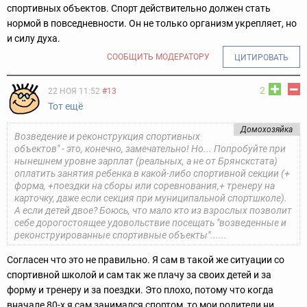
спортивных объектов. Спорт действительно должен стать
нормой в повседневности. Он не только организм укрепляет, но
и силу духа.
СООБЩИТЬ МОДЕРАТОРУ
ЦИТИРОВАТЬ
2
22 НОЯ 11:52
#13
Тот ещё
Домохозяйка
Возведение и реконструкция спортивных
объектов" - это, конечно, замечательно! Но... Попробуйте при
нынешнем уровне зарплат (реальных, а не от Брянскстата)
оплатить занятия ребенка в какой-либо спортивной секции (+
форма, +поездки на сборы или соревнования,+ тренеру на
карточку, даже если секция при муниципальной спортшколе).
А если детей двое? Боюсь, что мало кто из взрослых позволит
себе дорогостоящее удовольствие посещать "возведенные и
реконструированные спортивные объекты"......
Согласен что это не правильно. Я сам в такой же ситуации со
спортивной школой и сам так же плачу за своих детей и за
форму и тренеру и за поездки. Это плохо, потому что когда
вначале 80-х я сам занимался спортом, то мои родители ни