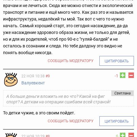
врачам и не лечиться. Сюда же можно отнести и экологический
транспорт и питание и ещё много чего. Как раз это и называется
инфраструктура, недалёкий ты мой. Так вот с чего то нужно
начать. Самый хороший старт, это сегодня насаждение, да-да
уже насаждение здорового образа жизни, не только для детей,
но и для их родителей, чтоб про 90-е с "гуляй-балдей" и не
осталось в сознании и следа. Но тебе далдону это видно не
понять вообще никогда.
СООБЩИТЬ МОДЕРАТОРУ
ЦИТИРОВАТЬ
-1
22 НОЯ 10:38
#9
Валуевкент
Светлана
А больше деньги вложить не во что? Какой на фиг
спорт? А деткам на операции сшибаем всей страной!
То детки чужие, а это своим пойдет.
СООБЩИТЬ МОДЕРАТОРУ
ЦИТИРОВАТЬ
6
22 НОЯ 10:29
#8