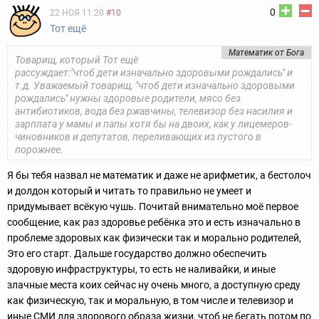
0
22 НОЯ 11:20
#10
Тот ещё
Математик от Бога
Товарищ, который Тот ещё
рассуждает:"чтоб дети изначально здоровыми рождались" и
т.д. Уважаемый товарищ, "чтоб дети изначально здоровыми
рождались" нужны здоровые родители, мясо без
антибиотиков, вода без ржавчины, телевизор без насилия и
зарплата у мамы и папы хотя бы на двоих, как у лицемеров-
чиновников и депутатов, переливающих из пустого в
порожнее.
Я бы тебя назвал не математик и даже не арифметик, а бестолоч
и долдон который и читать то правильно не умеет и
придумывает всёкую чушь. Почитай внимательно моё первое
сообщение, как раз здоровье ребёнка это и есть изначально в
проблеме здоровых как физически так и морально родителей,
Это его старт. Дальше государство должно обеспечить
здоровую инфраструктуры, то есть не наливайки, и иные
злачные места коих сейчас ну очень много, а доступную среду
как физическую, так и моральную, в том числе и телевизор и
иные СМИ для здорового образа жизни, чтоб не бегать потом по