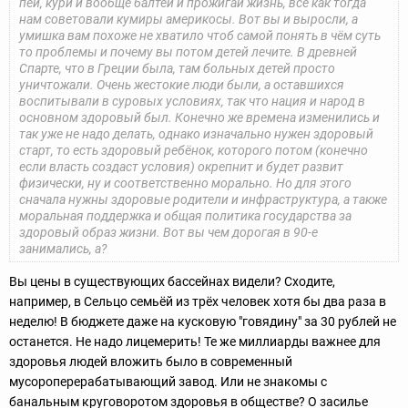
пей, кури и вообще балтей и прожигай жизнь, всё как тогда
нам советовали кумиры америкосы. Вот вы и выросли, а
умишка вам похоже не хватило чтоб самой понять в чём суть
то проблемы и почему вы потом детей лечите. В древней
Спарте, что в Греции была, там больных детей просто
уничтожали. Очень жестокие люди были, а оставшихся
воспитывали в суровых условиях, так что нация и народ в
основном здоровый был. Конечно же времена изменились и
так уже не надо делать, однако изначально нужен здоровый
старт, то есть здоровый ребёнок, которого потом (конечно
если власть создаст условия) окрепнит и будет развит
физически, ну и соответственно морально. Но для этого
сначала нужны здоровые родители и инфраструктура, а также
моральная поддержка и общая политика государства за
здоровый образ жизни. Вот вы чем дорогая в 90-е
занимались, а?
Вы цены в существующих бассейнах видели? Сходите,
например, в Сельцо семьёй из трёх человек хотя бы два раза в
неделю! В бюджете даже на кусковую "говядину" за 30 рублей не
останется. Не надо лицемерить! Те же миллиарды важнее для
здоровья людей вложить было в современный
мусороперерабатывающий завод. Или не знакомы с
банальным круговоротом здоровья в обществе? О засилье