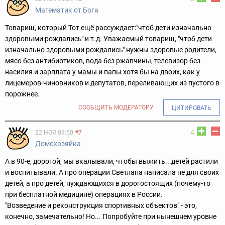
Математик от Бога
Товарищ, который Тот ещё рассуждает:"чтоб дети изначально
здоровыми рождались" и т.д. Уважаемый товарищ, "чтоб дети
изначально здоровыми рождались" нужны здоровые родители,
мясо без антибиотиков, вода без ржавчины, телевизор без
насилия и зарплата у мамы и папы хотя бы на двоих, как у
лицемеров-чиновников и депутатов, переливающих из пустого в
порожнее.
СООБЩИТЬ МОДЕРАТОРУ
ЦИТИРОВАТЬ
4
22 НОЯ 09:50
#7
Домохозяйка
А в 90-е, дорогой, мы вкалывали, чтобы выжить...детей растили
и воспитывали. А про операции Светлана написала не для своих
детей, а про детей, нуждающихся в дорогостоящих (почему-то
при бесплатной медицине) операциях в России.
"Возведение и реконструкция спортивных объектов" - это,
конечно, замечательно! Но... Попробуйте при нынешнем уровне