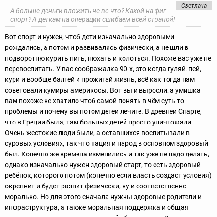
Светлана
А больше деньги вложить не во что? Какой на фиг
спорт? А деткам на операции сшибаем всей страной!
Вот спорт и нужен, чтоб дети изначально здоровыми
рождались, а потом и развивались физически, а не шли в
подворотню курить пить, нюхать и колоться. Похоже вас уже не
перевоспитать. У вас соображалка 90-х, это когда гуляй, пей,
кури и вообще балтей и прожигай жизнь, всё как тогда нам
советовали кумиры америкосы. Вот вы и выросли, а умишка
вам похоже не хватило чтоб самой понять в чём суть то
проблемы и почему вы потом детей лечите. В древней Спарте,
что в Греции была, там больных детей просто уничтожали.
Очень жестокие люди были, а оставшихся воспитывали в
суровых условиях, так что нация и народ в основном здоровый
был. Конечно же времена изменились и так уже не надо делать,
однако изначально нужен здоровый старт, то есть здоровый
ребёнок, которого потом (конечно если власть создаст условия)
окрепнит и будет развит физически, ну и соответственно
морально. Но для этого сначала нужны здоровые родители и
инфраструктура, а также моральная поддержка и общая