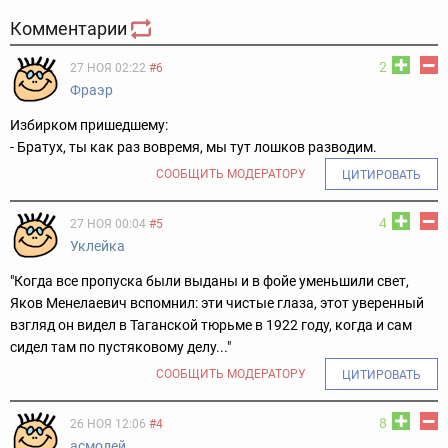
Комментарии
2
27 НОЯ 02:22
#6
Фраэр
Избирком пришедшему:
- Братух, ты как раз вовремя, мы тут лошков разводим.
СООБЩИТЬ МОДЕРАТОРУ
ЦИТИРОВАТЬ
4
27 НОЯ 00:04
#5
Уклейка
"Когда все пропуска были выданы и в фойе уменьшили свет,
Яков Менелаевич вспомнил: эти чистые глаза, этот уверенный
взгляд он видел в Таганской тюрьме в 1922 году, когда и сам
сидел там по пустяковому делу..."
СООБЩИТЬ МОДЕРАТОРУ
ЦИТИРОВАТЬ
8
26 НОЯ 12:06
#4
асмодей