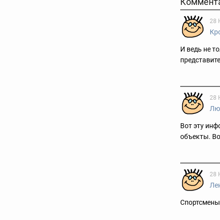
Коммент
28 
Кр
И ведь не т
представите
28 
Лю
Вот эту инф
объекты. Во
28 
Ле
Спортсмены