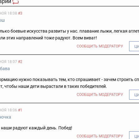
арии
НОЯ 18:08
#3
ош
олько боевые искусства развиты у нас. плавание лыжи, легкая атлет
ли этих направлений тоже радуют. Всем виват!
СООБЩИТЬ МОДЕРАТОРУ
Ц
НОЯ 18:07
#2
бава
ормацию нужно показывать тем, кто спрашивает - зачем строить с
т, чтобы наши дети вырастали в таких победителей.
СООБЩИТЬ МОДЕРАТОРУ
Ц
НОЯ 18:06
#1
ночка
 наши радуют каждый день. Побед!
СООБЩИТЬ МОДЕРАТОРУ
Ц