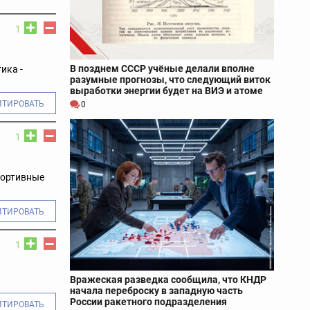
1
В позднем СССР учёные делали вполне
ика -
разумные прогнозы, что следующий виток
выработки энергии будет на ВИЭ и атоме
ИТИРОВАТЬ
0
1
портивные
ИТИРОВАТЬ
1
Вражеская разведка сообщила, что КНДР
начала переброску в западную часть
России ракетного подразделения
ИТИРОВАТЬ