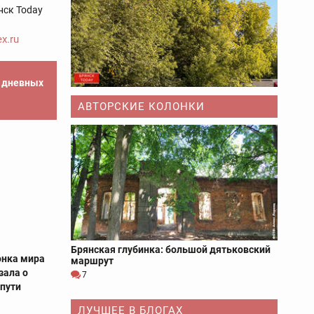
нск Today
x.ru
е дневных
АВТОРСКИЕ КОЛОНКИ
Брянская глубинка: большой дятьковский
онка мира
маршрут
зала о
7
пути
ЛУЧШЕЕ В БЛОГАХ