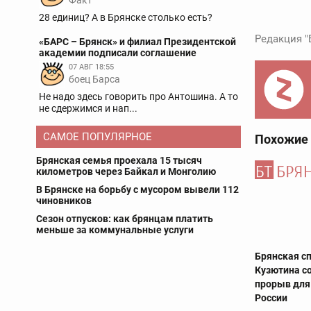
Факт
28 единиц? А в Брянске столько есть?
Редакция "
«БАРС – Брянск» и филиал Президентской
академии подписали соглашение
07 АВГ 18:55
боец Барса
Не надо здесь говорить про Антошина. А то
не сдержимся и нап...
САМОЕ ПОПУЛЯРНОЕ
Похожие
Брянская семья проехала 15 тысяч
километров через Байкал и Монголию
В Брянске на борьбу с мусором вывели 112
чиновников
Сезон отпусков: как брянцам платить
меньше за коммунальные услуги
Брянская с
Кузютина с
прорыв для
России