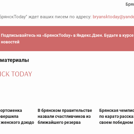
Бря
БрянскToday" ждет ваших писем по адресу:
bryansktoday@yande
Подписывайтесь на «БрянскToday» в Яндекс.Дзен. Будьте в курс
новостей
 материалы
портсменка
В брянском правительстве
Брянская чемпи
овершила
назвали счастливчиков из
по каратэ расска
 женского дзюдо
ближайшего резерва
своем победном 