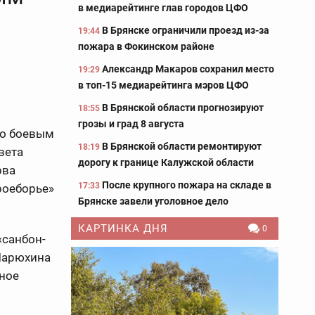
в медиарейтинге глав городов ЦФО
В Брянске ограничили проезд из-за
19:44
пожара в Фокинском районе
Александр Макаров сохранил место
19:29
в топ-15 медиарейтинга мэров ЦФО
В Брянской области прогнозируют
18:55
грозы и град 8 августа
по боевым
В Брянской области ремонтируют
18:19
вета
дорогу к границе Калужской области
рва
После крупного пожара на складе в
17:33
роеборье»
Брянске завели уголовное дело
КАРТИНКА ДНЯ
0
«санбон-
 Ларюхина
ное