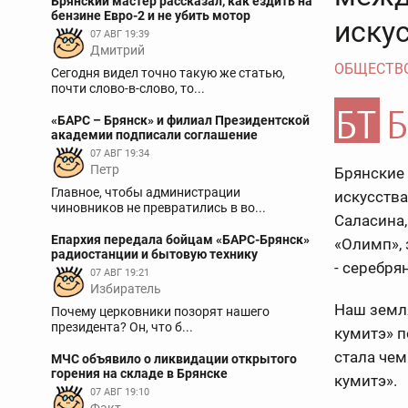
Брянский мастер рассказал, как ездить на
бензине Евро-2 и не убить мотор
иску
07 АВГ 19:39
Дмитрий
ОБЩЕСТВ
Сегодня видел точно такую же статью,
почти слово-в-слово, то...
«БАРС – Брянск» и филиал Президентской
академии подписали соглашение
07 АВГ 19:34
Петр
Брянские
Главное, чтобы администрации
искусства
чиновников не превратились в во...
Саласина
Епархия передала бойцам «БАРС-Брянск»
«Олимп», 
радиостанции и бытовую технику
- серебря
07 АВГ 19:21
Избиратель
Наш земля
Почему церковники позорят нашего
президента? Он, что б...
кумитэ» п
стала че
МЧС объявило о ликвидации открытого
горения на складе в Брянске
кумитэ».
07 АВГ 19:10