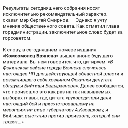
Результаты сегодняшнего собрания носят
исключительно рекомендательный характер, —
сказал мэр Сергей Смирнов. — Однако я учту
мнение общественного совета. Как отметил глава
горадминистрации, заключительное слово будет за
горсоветом.
К слову, в сегодняшнем номере издания
«
Комсомолец Брянска
» вышел анонс будущего
материала. Вы нем говорится, что, цитируем: «
В
Фокинском районе города Брянска случилось
настоящее ЧП для действующей областной власти и
возомнившего себя хозяином Фокинки депутата
облдумы Бийгиши Бадырханова
». Далее сообщается,
что произошло это как раз на так называемых
выборах главы, где, цитата «
руководители дали
настоящий бой и присутствовавшему на
мероприятии вице-губернатору А.Касацкому, и
Бийгиши, выступив против произвола, который они
творят...
»