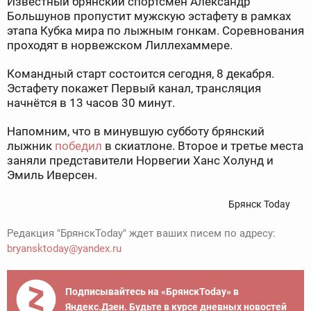
Известный брянский спортсмен Александр
Большунов пропустит мужскую эстафету в рамках
этапа Кубка мира по лыжным гонкам. Соревнования
проходят в норвежском Лиллехаммере.
Командный старт состоится сегодня, 8 декабря.
Эстафету покажет Первый канал, трансляция
начнётся в 13 часов 30 минут.
Напомним, что в минувшую субботу брянский
лыжник
победил
в скиатлоне. Второе и третье места
заняли представители Норвегии Ханс Холунд и
Эмиль Иверсен.
Брянск Today
Редакция "БрянскToday" ждет ваших писем по адресу:
bryansktoday@yandex.ru
Подписывайтесь на «БрянскToday» в
Яндекс.Дзен. Будьте в курсе дневных новостей