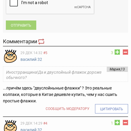
ОТПРАВИТЬ
Комментарии
3
29 ДЕК 14:32
#5
василий 32
Мария,13
Инострранщина!Да и двуслойный флажок дороже
обычного?
...причём здесь "двуслойныные флажки" ? Это реальные
колпаки, которые в Китае дешевле купить, чем у нас сшить
простые флажки.
СООБЩИТЬ МОДЕРАТОРУ
ЦИТИРОВАТЬ
1
29 ДЕК 14:29
#4
василий 32