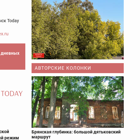
нск Today
x.ru
е дневных
АВТОРСКИЕ КОЛОНКИ
ской
Брянская глубинка: большой дятьковский
маршрут
ый режим