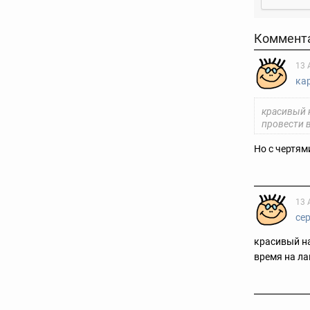
Коммент
13 
ка
красивый н
провести 
Но с чертям
13 
се
красивый на
время на л