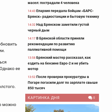
масел: пострадали 4 человека
Епархия передала бойцам «БАРС-
14:43
Брянск» радиостанции и бытовую технику
Над Брянском заметили густой
14:32
черный дым
В Брянской области приняли
14:17
обновить
рекомендации по развитию
паллиативной помощи
ии.
Брянский мастер рассказал, как
13:58
ться
ездить на бензине Евро-2 и не убить
 Однако ее
мотор
После проверки прокуратуры в
13:52
Погаре погасили долг по зарплате свыше
олстого.
850 тысяч
КАРТИНКА ДНЯ
0
ию можно