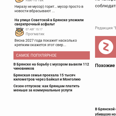
Как-то так
соблюдат
Ниразу не мусор) горит… мусор просто в
новости вбрасывают ...
На улице Советской в Брянске уложили
сверхпрочный асфальт
Редакция "
07 АВГ 15:17
Прогматик
Весна 2027 года покажет насколько
крепким окажется этот свер...
САМОЕ ПОПУЛЯРНОЕ
В Брянске на борьбу с мусором вывели 112
Похожие
чиновников
Брянская семья проехала 15 тысяч
километров через Байкал и Монголию
Сезон отпусков: как брянцам платить
меньше за коммунальные услуги
В Брянской
убившую н