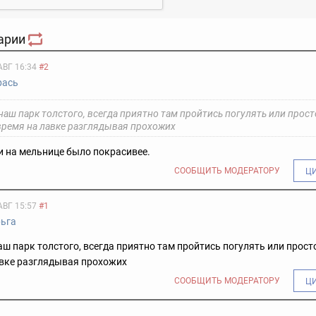
арии
АВГ 16:34
#2
рась
аш парк толстого, всегда приятно там пройтись погулять или прост
время на лавке разглядывая прохожих
и на мельнице было покрасивее.
СООБЩИТЬ МОДЕРАТОРУ
Ц
АВГ 15:57
#1
рьга
ш парк толстого, всегда приятно там пройтись погулять или прост
авке разглядывая прохожих
СООБЩИТЬ МОДЕРАТОРУ
Ц