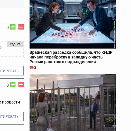
0
серьга
о
Вражеская разведка сообщила, что КНДР
начала переброску в западную часть
России ракетного подразделения
2
ИТИРОВАТЬ
0
о провести
ИТИРОВАТЬ