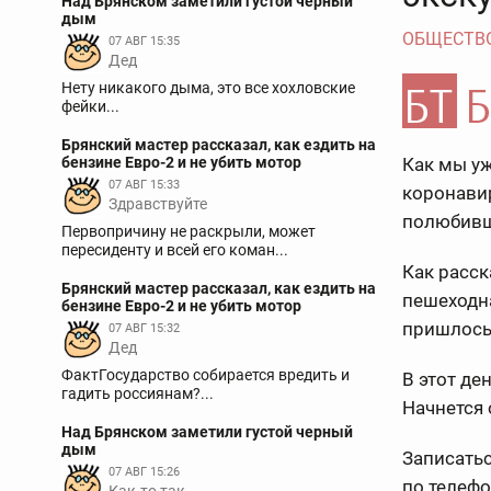
Над Брянском заметили густой черный
дым
ОБЩЕСТВ
07 АВГ 15:35
Дед
Нету никакого дыма, это все хохловские
фейки...
Брянский мастер рассказал, как ездить на
бензине Евро-2 и не убить мотор
Как мы уж
07 АВГ 15:33
коронави
Здравствуйте
полюбивш
Первопричину не раскрыли, может
пересиденту и всей его коман...
Как расск
Брянский мастер рассказал, как ездить на
пешеходна
бензине Евро-2 и не убить мотор
пришлось 
07 АВГ 15:32
Дед
ФактГосударство собирается вредить и
В этот де
гадить россиянам?...
Начнется 
Над Брянском заметили густой черный
дым
Записать
07 АВГ 15:26
по телефо