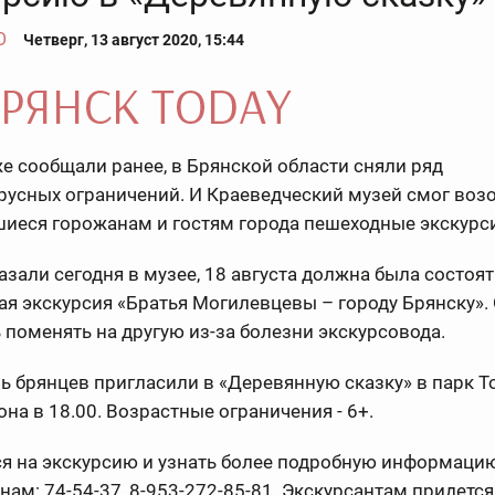
О
Четверг, 13 август 2020, 15:44
е сообщали ранее, в Брянской области сняли ряд
русных ограничений. И Краеведческий музей смог воз
иеся горожанам и гостям города пешеходные экскурс
азали сегодня в музее, 18 августа должна была состоя
я экскурсия «Братья Могилевцевы – городу Брянску».
поменять на другую из-за болезни экскурсовода.
нь брянцев пригласили в «Деревянную сказку» в парк Т
она в 18.00. Возрастные ограничения - 6+.
ся на экскурсию и узнать более подробную информац
нам: 74-54-37, 8-953-272-85-81. Экскурсантам придется