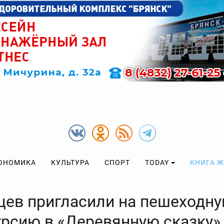
ОНОМИКА
КУЛЬТУРА
СПОРТ
TODAY
КНИГА 
цев пригласили на пешеходн
урсию в «Деревянную сказку»