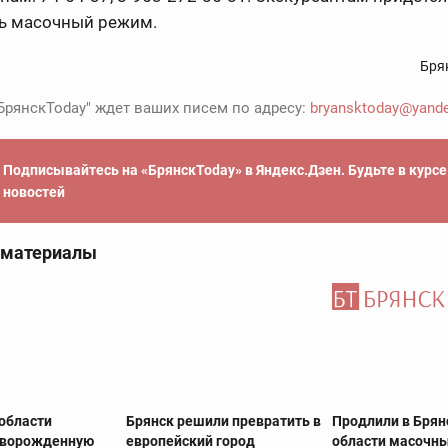
ь масочный режим.
Бря
БрянскToday" ждет ваших писем по адресу:
bryansktoday@yande
Подписывайтесь на «БрянскToday» в Яндекс.Дзен. Будьте в курс
новостей
 материалы
 области
Брянск решили превратить в
Продлили в Брян
оворожденную
европейский город
области масочн