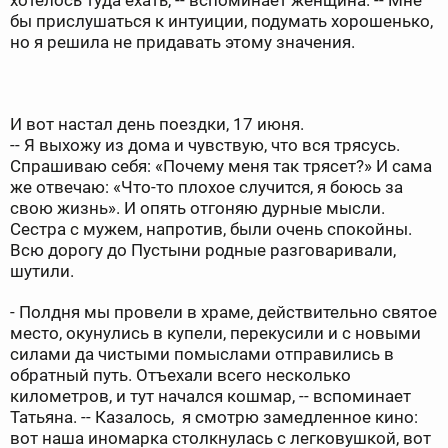
хотелось туда ехать, -- вспоминает женщина. -- Мне
бы прислушаться к интуиции, подумать хорошенько,
но я решила не придавать этому значения.
И вот настал день поездки, 17 июня.
-- Я выхожу из дома и чувствую, что вся трясусь.
Спрашиваю себя: «Почему меня так трясет?» И сама
же отвечаю: «Что-то плохое случится, я боюсь за
свою жизнь». И опять отгоняю дурные мысли.
Сестра с мужем, напротив, были очень спокойны.
Всю дорогу до Пустыни родные разговаривали,
шутили.
- Полдня мы провели в храме, действительно святое
место, окунулись в купели, перекусили и с новыми
силами да чистыми помыслами отправились в
обратный путь. Отъехали всего несколько
километров, и тут начался кошмар, -- вспоминает
Татьяна. -- Казалось, я смотрю замедленное кино:
вот наша иномарка столкнулась с легковушкой, вот