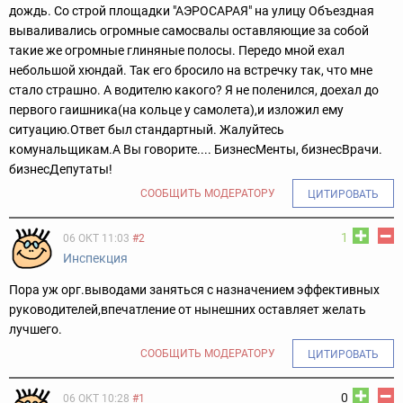
дождь. Со строй площадки "АЭРОСАРАЯ" на улицу Объездная
вываливались огромные самосвалы оставляющие за собой
такие же огромные глиняные полосы. Передо мной ехал
небольшой хюндай. Так его бросило на встречку так, что мне
стало страшно. А водителю какого? Я не поленился, доехал до
первого гаишника(на кольце у самолета),и изложил ему
ситуацию.Ответ был стандартный. Жалуйтесь
комунальщикам.А Вы говорите.... БизнесМенты, бизнесВрачи.
бизнесДепутаты!
СООБЩИТЬ МОДЕРАТОРУ
ЦИТИРОВАТЬ
1
06 ОКТ 11:03
#2
Инспекция
Пора уж орг.выводами заняться с назначением эффективных
руководителей,впечатление от нынешних оставляет желать
лучшего.
СООБЩИТЬ МОДЕРАТОРУ
ЦИТИРОВАТЬ
0
06 ОКТ 10:28
#1