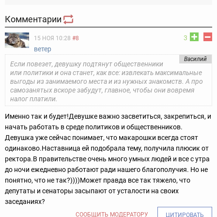
Комментарии
3
15 НОЯ 10:28
#8
ветер
Василий
Если повезет, девушку подтянут общественники
или политики и она станет, как все: извлекать максимальные
выгоды из занимаемого места и из нужных знакомств. А про
самозанятых вскоре забудут, главное, чтобы они вовремя
налог платили.
Именно так и будет!
Девушке важно засветиться, закрепиться, и
начать работать в среде политиков и общественников.
Девушка уже сейчас понимает, что макарошки всегда стоят
одинаково.
Наставница ей подобрала тему, получила плюсик от
ректора.
В правительстве очень много умных людей и все с утра
до ночи ежедневно работают ради нашего благополучия. Но не
понятно, что не так?))))
Может правда все так тяжело, что
депутаты и сенаторы засыпают от усталости на своих
заседаниях?
СООБЩИТЬ МОДЕРАТОРУ
ЦИТИРОВАТЬ