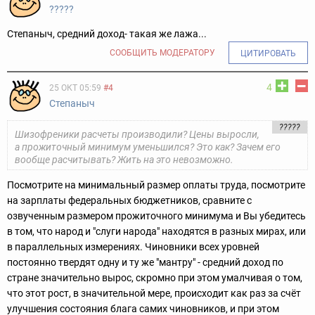
?????
Степаныч, средний доход- такая же лажа...
СООБЩИТЬ МОДЕРАТОРУ
ЦИТИРОВАТЬ
4
25 ОКТ 05:59
#4
Степаныч
?????
Шизофреники расчеты производили? Цены выросли,
а прожиточный минимум уменьшился? Это как? Зачем его
вообще расчитывать? Жить на это невозможно.
Посмотрите на минимальный размер оплаты труда, посмотрите
на зарплаты федеральных бюджетников, сравните с
озвученным размером прожиточного минимума и Вы убедитесь
в том, что народ и "слуги народа" находятся в разных мирах, или
в параллельных измерениях. Чиновники всех уровней
постоянно твердят одну и ту же "мантру" - средний доход по
стране значительно вырос, скромно при этом умалчивая о том,
что этот рост, в значительной мере, происходит как раз за счёт
улучшения состояния блага самих чиновников, и при этом