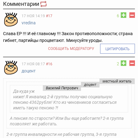
Комментарии
6
17 НОЯ 14:19
#17
vredina
Слава ЕР !!! И её главному !!! Закон противоположности; страна
гибнет, партийцы процветают. Минусуйте уроды.
СООБЩИТЬ МОДЕРАТОРУ
ЦИТИРОВАТЬ
2
17 НОЯ 08:17
#16
доцент
местный житель
доцент
Василий Петрович
Да куда уж
ниже! Я инвалид 2-й группы получаю социальную
пенсию 4362рубля! Кто из чиновников согласиться
иметь такую пенсию ?!
А пенсия по старости? Или Вы еще работаете? 2-я группа
позволяет же работать.
2-я группа инвалидности не рабочая группа, 3-я группа