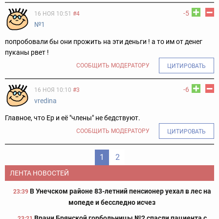
-5
16 НОЯ 10:51
#4
№1
попробовали бы они прожить на эти деньги ! а то им от денег
пуканы рвет !
СООБЩИТЬ МОДЕРАТОРУ
ЦИТИРОВАТЬ
-6
16 НОЯ 10:10
#3
vredina
Главное, что Ер и её "члены" не бедствуют.
СООБЩИТЬ МОДЕРАТОРУ
ЦИТИРОВАТЬ
1
2
ЛЕНТА НОВОСТЕЙ
В Унечском районе 83-летний пенсионер уехал в лес на
23:39
мопеде и бесследно исчез
Врачи Брянской горбольницы №2 спасли пациента с
23:21