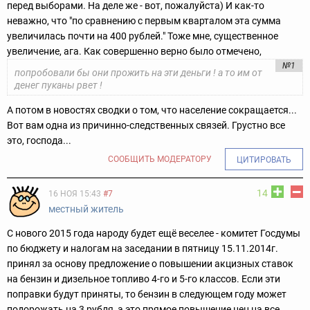
перед выборами. На деле же - вот, пожалуйста) И как-то
неважно, что "по сравнению с первым кварталом эта сумма
увеличилась почти на 400 рублей." Тоже мне, существенное
увеличение, ага. Как совершенно верно было отмечено,
№1
попробовали бы они прожить на эти деньги ! а то им от
денег пуканы рвет !
А потом в новостях сводки о том, что население сокращается...
Вот вам одна из причинно-следственных связей. Грустно все
это, господа...
СООБЩИТЬ МОДЕРАТОРУ
ЦИТИРОВАТЬ
14
16 НОЯ 15:43
#7
местный житель
С нового 2015 года народу будет ещё веселее - комитет Госдумы
по бюджету и налогам на заседании в пятницу 15.11.2014г.
принял за основу предложение о повышении акцизных ставок
на бензин и дизельное топливо 4-го и 5-го классов. Если эти
поправки будут приняты, то бензин в следующем году может
подорожать на 3 рубля, а это прямое повышение цен на все