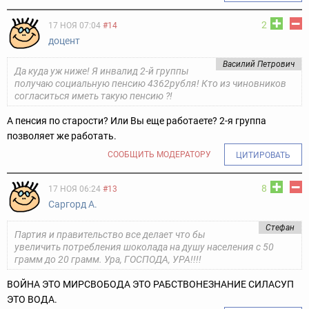
2
17 НОЯ 07:04
#14
доцент
Василий Петрович
Да куда уж ниже! Я инвалид 2-й группы
получаю социальную пенсию 4362рубля! Кто из чиновников
согласиться иметь такую пенсию ?!
А пенсия по старости? Или Вы еще работаете? 2-я группа
позволяет же работать.
СООБЩИТЬ МОДЕРАТОРУ
ЦИТИРОВАТЬ
8
17 НОЯ 06:24
#13
Саргорд А.
Стефан
Партия и правительство все делает что бы
увеличить потребления шоколада на душу населения с 50
грамм до 20 грамм. Ура, ГОСПОДА, УРА!!!!
ВОЙНА ЭТО МИР
СВОБОДА ЭТО РАБСТВО
НЕЗНАНИЕ СИЛА
СУП
ЭТО ВОДА.