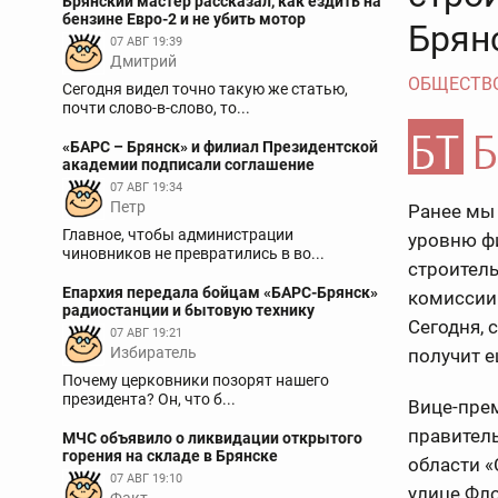
Брянский мастер рассказал, как ездить на
бензине Евро-2 и не убить мотор
Брян
07 АВГ 19:39
Дмитрий
ОБЩЕСТВ
Сегодня видел точно такую же статью,
почти слово-в-слово, то...
«БАРС – Брянск» и филиал Президентской
академии подписали соглашение
07 АВГ 19:34
Петр
Ранее мы 
Главное, чтобы администрации
уровню ф
чиновников не превратились в во...
строител
Епархия передала бойцам «БАРС-Брянск»
комиссии 
радиостанции и бытовую технику
Сегодня, 
07 АВГ 19:21
Избиратель
получит е
Почему церковники позорят нашего
президента? Он, что б...
Вице-пре
правитель
МЧС объявило о ликвидации открытого
горения на складе в Брянске
области «
07 АВГ 19:10
улице Фло