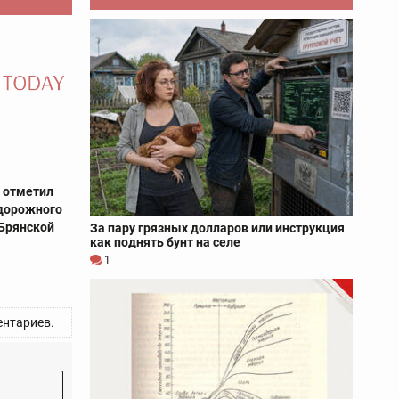
 отметил
дорожного
 Брянской
За пару грязных долларов или инструкция
как поднять бунт на селе
1
нтариев.