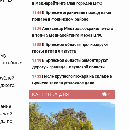
в медиарейтинге глав городов ЦФО
В Брянске ограничили проезд из-за
19:44
пожара в Фокинском районе
Александр Макаров сохранил место
19:29
в топ-15 медиарейтинга мэров ЦФО
В Брянской области прогнозируют
18:55
грозы и град 8 августа
ому
В Брянской области ремонтируют
18:19
асштабных
дорогу к границе Калужской области
После крупного пожара на складе в
17:33
рублей.
Брянске завели уголовное дело
юджета
КАРТИНКА ДНЯ
0
дание
нской
д» по