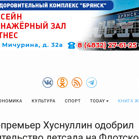
ОНОМИКА
КУЛЬТУРА
СПОРТ
TODAY
КНИГА 
-премьер Хуснуллин одобрил
ительство детсада на Флотско