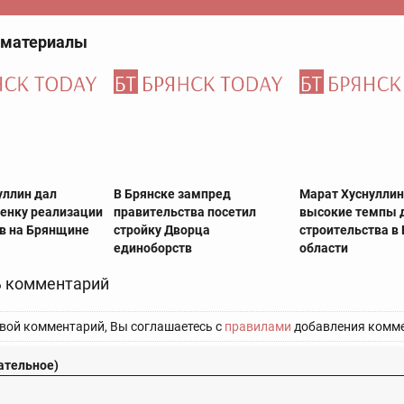
 материалы
уллин дал
В Брянске зампред
Марат Хуснуллин
енку реализации
правительства посетил
высокие темпы 
в на Брянщине
стройку Дворца
строительства в
единоборств
области
 комментарий
вой комментарий, Вы соглашаетесь с
правилами
добавления комме
ательное)