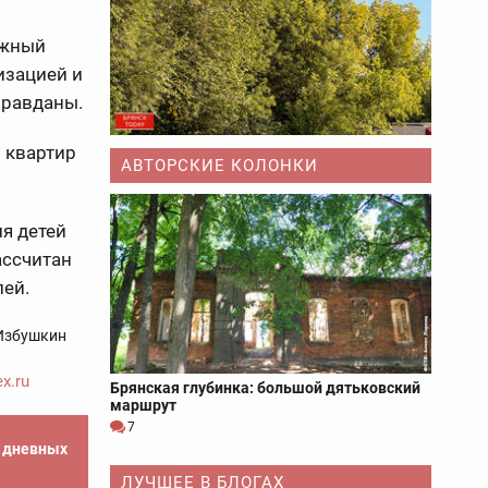
ажный
изацией и
правданы.
 квартир
АВТОРСКИЕ КОЛОНКИ
я детей
ассчитан
лей.
Избушкин
x.ru
Брянская глубинка: большой дятьковский
маршрут
7
е дневных
ЛУЧШЕЕ В БЛОГАХ