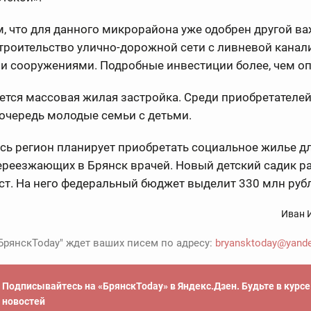
, что для данного микрорайона уже одобрен другой в
строительство улично-дорожной сети с ливневой канал
и сооружениями. Подробные инвестиции более, чем о
ется массовая жилая застройка. Среди приобретателей
очередь молодые семьи с детьми.
сь регион планирует приобретать социальное жилье дл
ереезжающих в Брянск врачей. Новый детский садик р
ст. На него федеральный бюджет выделит 330 млн руб
Иван 
БрянскToday" ждет ваших писем по адресу:
bryansktoday@yande
Подписывайтесь на «БрянскToday» в Яндекс.Дзен. Будьте в курс
новостей