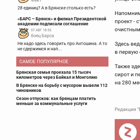
Факт
28 единиц? А в Брянске столько есть?
Напомним
«БАРС – Брянск» и филиал Президентской
проект - 
академии подписали соглашение
очистным
07 АВГ 18:55
боец Барса
Здесь вед
Не надо здесь говорить про Антошина. А то
не сдержимся и нап...
в первую 
САМОЕ ПОПУЛЯРНОЕ
Также зде
Брянская семья проехала 15 тысяч
сирот и п
километров через Байкал и Монголию
на 280 ме
В Брянске на борьбу с мусором вывели 112
чиновников
Сезон отпусков: как брянцам платить
меньше за коммунальные услуги
Редакция "