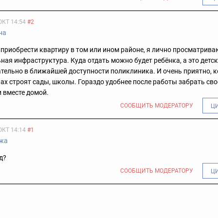
ОКТ 14:54
#2
на
приобрести квартиру в том или ином районе, я лично просматриваю
ная инфраструктура. Куда отдать можно будет ребёнка, а это детск
тельно в ближайшей доступности поликлиника. И очень приятно, к
х строят сады, школы. Гораздо удобнее после работы забрать свое
и вместе домой.
СООБЩИТЬ МОДЕРАТОРУ
Ц
ОКТ 14:14
#1
жа
д?
СООБЩИТЬ МОДЕРАТОРУ
Ц