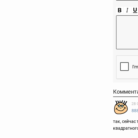
Коммент
28 
88
так, сейчас
квадратног