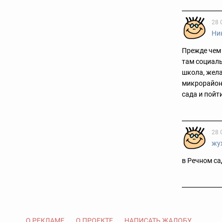
28 
Ни
Прежде чем 
там социаль
школа, жела
микрорайона
сада и пойт
28 
жу
в Речном са
О РЕКЛАМЕ
О ПРОЕКТЕ
НАПИСАТЬ ЖАЛОБУ