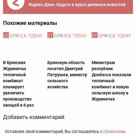
Яндекс.Дзен. Будьте в курсе дневных новостей
Похожие материалы
В брянских
Брянскую область
Министрам
Журиничах
посетил Дмитрий
республик
тепличный
Патрушев, министр
Донбасса показали
комбинат
сельского
тепличный
планирует
хозяйства
комбинат и новую
увеличить
сельскую школу в
производство
Журиничах
овощей в 6 раз
Добавить комментарий
Оставляя свой комментарий, Вы соглашаетесь с
правилами