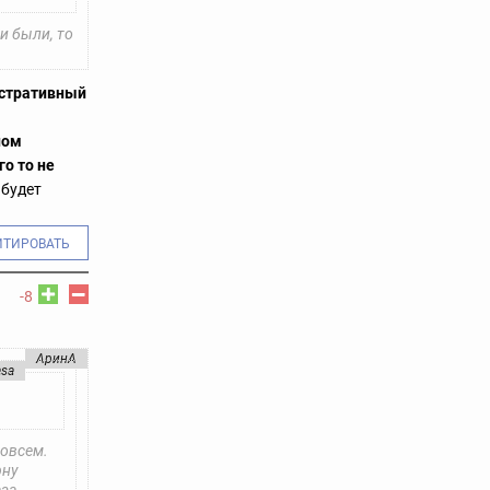
и были, то
стративный
ном
о то не
 будет
ИТИРОВАТЬ
-8
АринА
asa
совсем.
рну