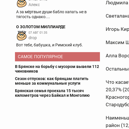
Людмила 
Aлекс
А за мёртвые души бабло хапать не в
Светалана
тягость однако....
О ЗОЛОТОМ МИЛЛИАРДЕ
Игорь Кир
07 АВГ 01:35
drop
Максим 
Вот тебе, бабушка, и Римский клуб.
Алла Воро
САМОЕ ПОПУЛЯРНОЕ
В Брянске на борьбу с мусором вывели 112
Остальные
чиновников
Сезон отпусков: как брянцам платить
Что касае
меньше за коммунальные услуги
20,37% (2
Брянская семья проехала 15 тысяч
километров через Байкал и Монголию
Красногор
Стародубс
Наименьшу
район (12