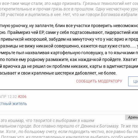
все-таки чище стали, это надо признать. Грязных технологий нет со
открепительные и прочая грязь все в прошлом. Одну несчастную урн
58 участков и вцепились в нее. Нет, что ни говори Богомаза избрали
тную урночку, ну заплачте, блин все участки проверить невозможно
неверю. Праймериз чей ЕР, сами у себя подтасовывают, пидерастией из
 привычкой нехорошей, забудем на минуточку что у нас врио и пре
я разницы не вижу никакой совершенно, кажется еще хуже стало....
мерьте пыл нахваливая картофельную головушку, а то язычками 
 по попке ему родному размажите, как наждачкой пройдете. Хвати
 вриочка да не решил он проблем никаких, карты в адмтнистрации 
сывает и свои крапленые шестерки дабовляет, не более.
СООБЩИТЬ МОДЕРАТОРУ
Ц
АПР 12:32
#206
стный житель
Арин
 это кошмар, что творится с выборами в нашем
альном городе. Все плавно перешло от Денина к Богомазу. Те же те
ли. Хотя , по большому счету, если подходить честно, все равно бы п
 Потому что, из представленных кандидатов выбирать особо некого