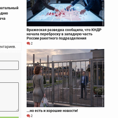
инатальный
одню
ача
Вражеская разведка сообщила, что КНДР
начала переброску в западную часть
России ракетного подразделения
2
нтариев.
...но есть и хорошие новости!
2