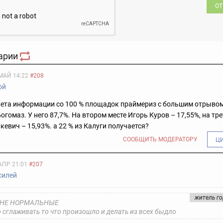
ОТ
арии
МАЙ 14:22
#208
ой
чета информации со 100 % площадок праймериз с большим отрывом
огомаз. У него 87,7%. На втором месте Игорь Куров – 17,55%, на тр
кевич – 15,93%. а 22 % из Калуги получается?
СООБЩИТЬ МОДЕРАТОРУ
Ц
АПР 21:01
#207
силей
житель г
 НЕ НОРМАЛЬНЫЕ
 сглаживать то что произошло и делать из всех быдло