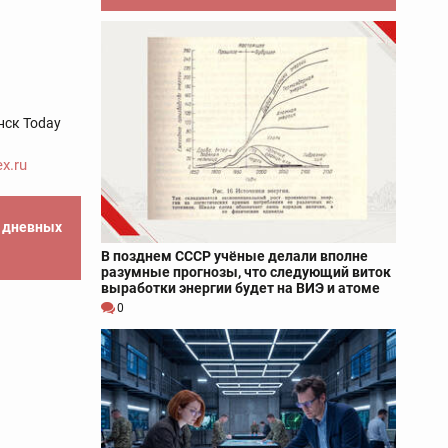
нск Today
x.ru
е дневных
В позднем СССР учёные делали вполне
разумные прогнозы, что следующий виток
выработки энергии будет на ВИЭ и атоме
0