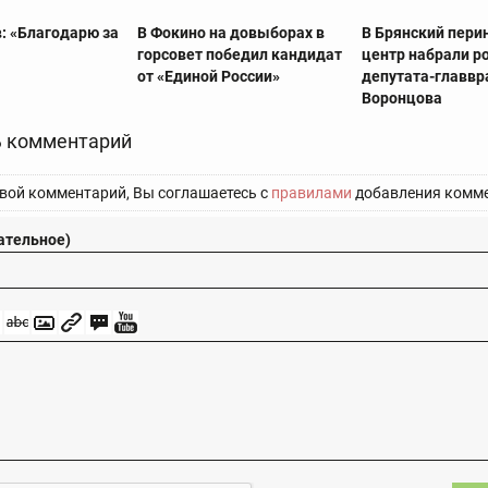
: «Благодарю за
В Фокино на довыборах в
В Брянский пер
горсовет победил кандидат
центр набрали р
от «Единой России»
депутата-главвр
Воронцова
 комментарий
вой комментарий, Вы соглашаетесь с
правилами
добавления комме
ательное)