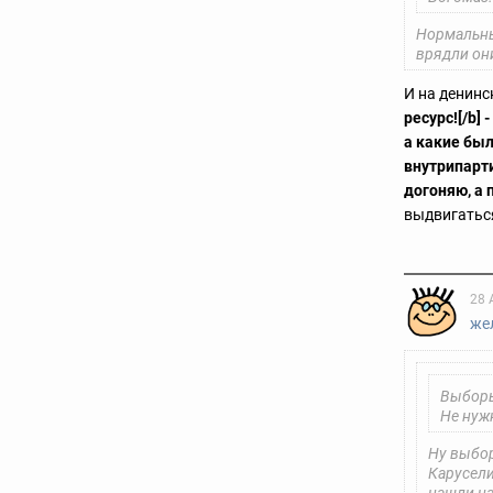
Нормальны
врядли он
И на денинс
ресурс![/b] -
а какие бы
внутрипарти
догоняю, а 
выдвигаться
28 
же
Выбор
Не нуж
Ну выбор
Карусели