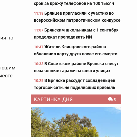
срок за кражу телефонов на 100 тысяч
Брянцев пригласили к участию во
11:18
всероссийском патриотическом конкурсе
Брянским школьникам с 1 сентября
11:07
продолжат преподавать ИИ
ия по
Житель Клинцовского района
10:47
обналичил карту друга после его смерти
В Советском районе Брянска снесут
10:33
ольшим
незаконные гаражи на шести улицах
месте
В Брянске рассудят совладельцев
10:25
торговой сети, не поделивших прибыль
КАРТИНКА ДНЯ
0