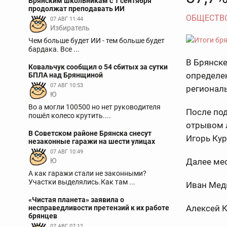
Брянским школьникам с 1 сентября
продолжат преподавать ИИ
ОБЩЕСТВ
07 АВГ 11:44
Избиратель
Чем больше будет ИИ - тем больше будет
бардака. Все ...
В Брянске
Ковальчук сообщил о 54 сбитых за сутки
определен
БПЛА над Брянщиной
07 АВГ 10:53
региональ
Ю
Во а могли 100500 но нет руководителя
После по
пошёл колесо крутить....
отрывом л
В Советском районе Брянска снесут
Игорь Кур
незаконные гаражи на шести улицах
07 АВГ 10:49
Ю
Далее ме
А как гаражи стали не законными?
Участки выделялись.Как там ...
Иван Мед
«Чистая планета» заявила о
Алексей К
несправедливости претензий к их работе
брянцев
07 АВГ 07:12