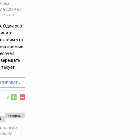
всем.
у нашли на
 честно.
. Один раз
вините
дставим что
. уважаемые
песочек
т верещать
тасует,
ИТИРОВАТЬ
6
квадрат
А
хнологии,
обедил
.