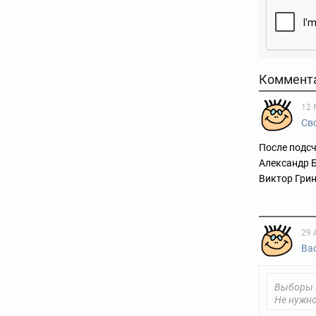
Коммент
12 
Св
После подс
Александр Б
Виктор Грин
29 
Ва
Выборы
Не нужно