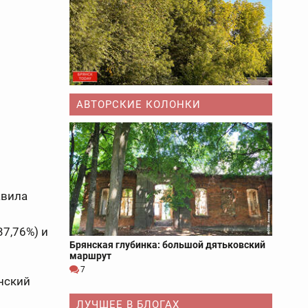
АВТОРСКИЕ КОЛОНКИ
авила
37,76%) и
Брянская глубинка: большой дятьковский
маршрут
7
нский
ЛУЧШЕЕ В БЛОГАХ