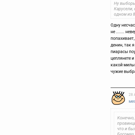
Ну выборы 
Карусели, 
одном из 8
Одну несчас
не ....... 
попахивает,
денин, так 
пиарасы поу
цеплянете и
какой милый
чужие выбра
28 
ме
Конечно,
провинци
что и бы
Богомаз.