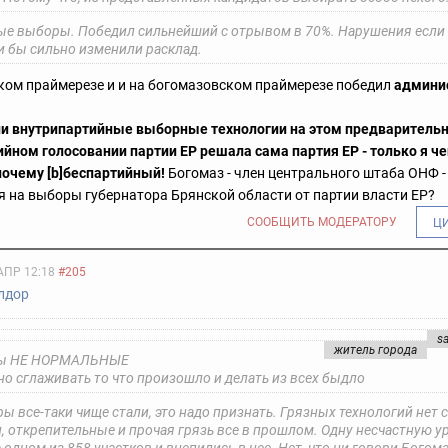
е выборы. Победил сильнейший с отрывом в 70%. Нарушения если 
и бы сильно изменили расклад.
ком праймерезе и и на богомазовском праймерезе победил
админи
ли внутрипартийные выборные технологии на этом предваритель
йном голосовании партии ЕР решала сама партия ЕР - только я чег
почему [b]беспартийный!
Богомаз - член центрального штаба ОНФ -
 на выборы губернатора Брянской области от партии власти ЕР?
СООБЩИТЬ МОДЕРАТОРУ
Ц
АПР 12:18
#205
лдор
s
житель города
ы НЕ НОРМАЛЬНЫЕ
но сглаживать то что произошло и делать из всех быдло
ы все-таки чище стали, это надо признать. Грязных технологий нет 
, открепительные и прочая грязь все в прошлом. Одну несчастную у