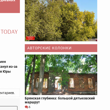
е дневных
АВТОРСКИЕ КОЛОНКИ
смен
анул из-за
ля Юры
нтариев.
Брянская глубинка: большой дятьковский
маршрут
6