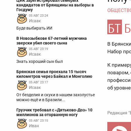
ЦИК зарегистрировал семерых
кандидатов от Брянщины на выборы в
Госдуму
ОБЩЕСТВ
05 АВГ 23:24
Исаак
Буде выбирать ИИ
В Новозыбкове 67-летний мужчина
зверски убил своего сына
В Брянски
05 АВГ 23:19
Набор пр
Исаак
Знать хороший сын был
К примеру
Брянская семья проехала 15 тысяч
поваром, 
километров через Байкал и Монголию
професси
05 АВГ 23:17
об уровн
Исаак
От безделия и скуки в нашем захолустье
можно ещё и в Бразили...
Грузчик требовал с «Дятьково-Доз» 10
Редакция "
миллионов за оторванную ногу
05 АВГ 23:15
Иван