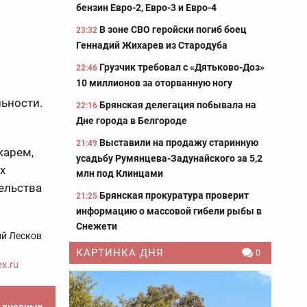
бензин Евро-2, Евро-3 и Евро-4
В зоне СВО геройски погиб боец
23:32
Геннадий Жихарев из Стародуба
Грузчик требовал с «Дятьково-Доз»
22:46
10 миллионов за оторванную ногу
ьности.
Брянская делегация побывала на
22:16
Дне города в Белгороде
Выставили на продажу старинную
21:49
карем,
усадьбу Румянцева-Задунайского за 5,2
х
млн под Клинцами
ельства
Брянская прокуратура проверит
21:25
информацию о массовой гибели рыбы в
Снежети
ий Лесков
КАРТИНКА ДНЯ
0
x.ru