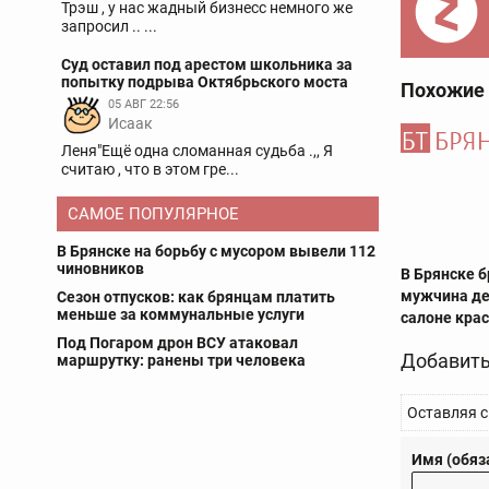
Трэш , у нас жадный бизнесс немного же
запросил .. ...
Суд оставил под арестом школьника за
попытку подрыва Октябрьского моста
Похожие
05 АВГ 22:56
Исаак
Леня"Ещё одна сломанная судьба .,, Я
считаю , что в этом гре...
САМОЕ ПОПУЛЯРНОЕ
В Брянске на борьбу с мусором вывели 112
чиновников
В Брянске 
мужчина де
Сезон отпусков: как брянцам платить
меньше за коммунальные услуги
салоне кра
Под Погаром дрон ВСУ атаковал
Добавить
маршрутку: ранены три человека
Оставляя с
Имя (обяз