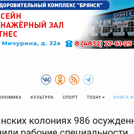
ОНОМИКА
КУЛЬТУРА
СПОРТ
TODAY
КНИГА 
янских колониях 986 осужден
чили рабочие специальности