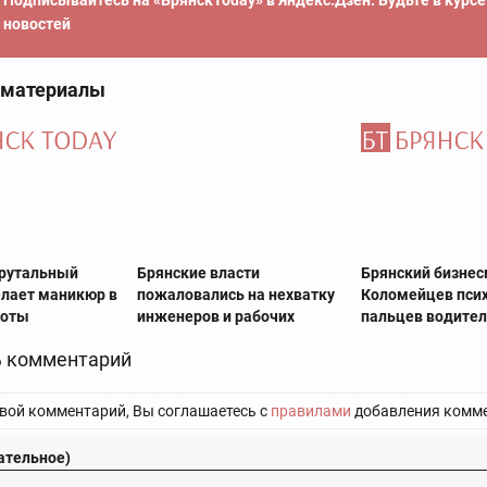
Подписывайтесь на «БрянскToday» в Яндекс.Дзен. Будьте в курс
новостей
 материалы
брутальный
Брянские власти
Брянский бизне
лает маникюр в
пожаловались на нехватку
Коломейцев псих
соты
инженеров и рабочих
пальцев водите
 комментарий
вой комментарий, Вы соглашаетесь с
правилами
добавления комме
ательное)