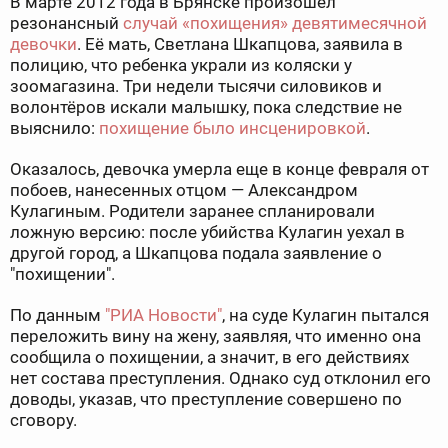
В марте 2012 года в Брянске произошел
резонансный
случай «похищения» девятимесячной
девочки
. Её мать, Светлана Шкапцова, заявила в
полицию, что ребенка украли из коляски у
зоомагазина. Три недели тысячи силовиков и
волонтёров искали малышку, пока следствие не
выяснило:
похищение было инсценировкой
.
Оказалось, девочка умерла еще в конце февраля от
побоев, нанесенных отцом — Александром
Кулагиным. Родители заранее спланировали
ложную версию: после убийства Кулагин уехал в
другой город, а Шкапцова подала заявление о
"похищении".
По данным
"РИА Новости"
, на суде Кулагин пытался
переложить вину на жену, заявляя, что именно она
сообщила о похищении, а значит, в его действиях
нет состава преступления. Однако суд отклонил его
доводы, указав, что преступление совершено по
сговору.