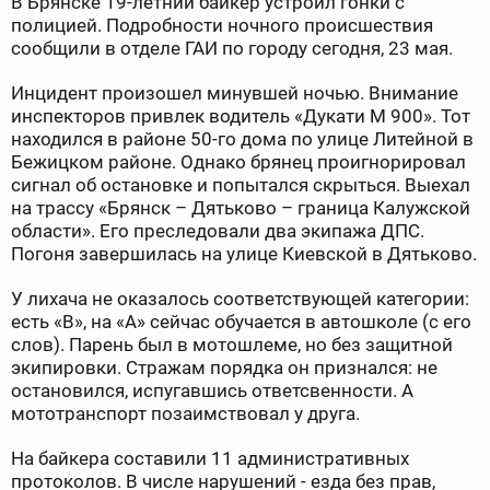
В Брянске 19-летний байкер устроил гонки с
полицией. Подробности ночного происшествия
сообщили в отделе ГАИ по городу сегодня, 23 мая.
Инцидент произошел минувшей ночью. Внимание
инспекторов привлек водитель «Дукати М 900». Тот
находился в районе 50-го дома по улице Литейной в
Бежицком районе. Однако брянец проигнорировал
сигнал об остановке и попытался скрыться. Выехал
на трассу «Брянск – Дятьково – граница Калужской
области». Его преследовали два экипажа ДПС.
Погоня завершилась на улице Киевской в Дятьково.
У лихача не оказалось соответствующей категории:
есть «В», на «А» сейчас обучается в автошколе (с его
слов). Парень был в мотошлеме, но без защитной
экипировки. Стражам порядка он признался: не
остановился, испугавшись ответсвенности. А
мототранспорт позаимствовал у друга.
На байкера составили 11 административных
протоколов. В числе нарушений - езда без прав,