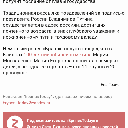
получит послание от главы государства.
Традиционная рассылка поздравлений за подписью
президента России Владимира Путина
осуществляется в адрес россиян, достигших
почтенного возраста, в знак глубокого уважения к
их жизненному пути и трудовому вкладу.
Немногим ранее «БрянскToday» сообщал, что в
Клинцах
100-летний юбилей отметила
Мария
Москаленко. Мария Егоровна воспитала семерых
детей, а сегодня ее гордость – это 11 внуков и 20
правнуков.
Ева Грэйс
Редакция "БрянскToday" ждет ваших писем по адресу:
bryansktoday@yandex.ru
Подписывайтесь на «БрянскToday» в
Яндекс.Дзен. Будьте в курсе дневных новостей