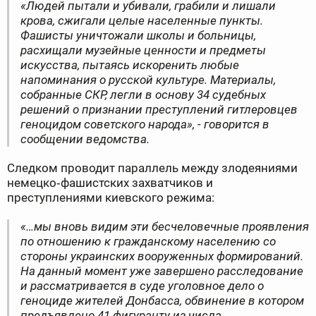
«Людей пытали и убивали, грабили и лишали
крова, сжигали целые населенные пункты.
Фашисты уничтожали школы и больницы,
расхищали музейные ценности и предметы
искусства, пытаясь искоренить любые
напоминания о русской культуре. Материалы,
собранные СКР, легли в основу 34 судебных
решений о признании преступлений гитлеровцев
геноцидом советского народа», - говорится в
сообщении ведомства.
Следком проводит параллель между злодеяниями
немецко‑фашистских захватчиков и
преступлениями киевского режима:
«…мы вновь видим эти бесчеловечные проявления
по отношению к гражданскому населению со
стороны украинских вооруженных формирований.
На данный момент уже завершено расследование
и рассматривается в суде уголовное дело о
геноциде жителей Донбасса, обвинение в котором
предъявлено 41 фигуранту из числа