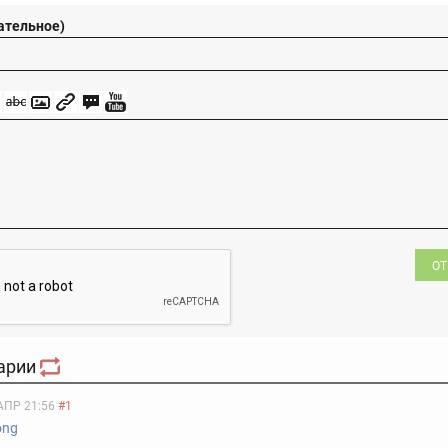
ательное)
ОТ
арии
АПР 21:56
#1
ong