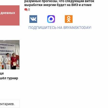
разумные прогнозы, что следующий виток
выработки энергии будет на ВИЭ и атоме
0
е дневных
ПОДПИШИТЕСЬ НА BRYANSKTODAY!
рце
шёл турнир
нтариев.