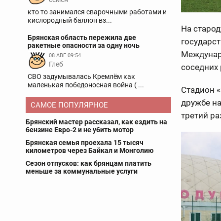
кто то занимался сварочными работами и
кислородный баллон вз...
На старод
Брянская область пережила две
государст
ракетные опасности за одну ночь
Междунар
08 АВГ 09:54
Глеб
соседних 
СВО задумывалась Кремлём как
маленькая победоносная война ( ...
Стадион «
дружбе на
САМОЕ ПОПУЛЯРНОЕ
третий ра
Брянский мастер рассказал, как ездить на
бензине Евро-2 и не убить мотор
Брянская семья проехала 15 тысяч
километров через Байкал и Монголию
Сезон отпусков: как брянцам платить
меньше за коммунальные услуги