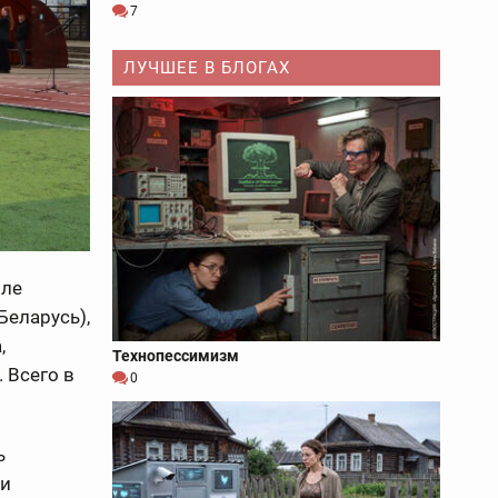
7
ЛУЧШЕЕ В БЛОГАХ
оле
Беларусь),
,
Технопессимизм
 Всего в
0
ь
ии