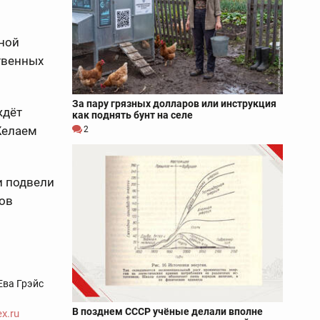
ной
ственных
За пару грязных долларов или инструкция
ждёт
как поднять бунт на селе
Желаем
2
и подвели
ов
Ева Грэйс
В позднем СССР учёные делали вполне
x.ru