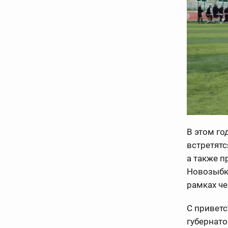
В этом го
встретятс
а также п
Новозыбко
рамках че
С привет
губернат