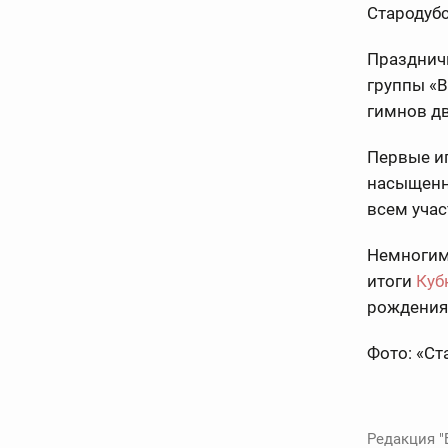
Стародубс
Празднич
группы «В
гимнов дв
Первые и
насыщенн
всем учас
Немногим 
итоги
Куб
рождения
Фото: «Ст
Редакция "