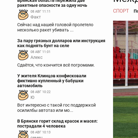
Брянская область пережила две
ракетные опасности за одну ночь
СПОРТ
П
08 АВГ 11:11
Факт
Сейчас над нашей головой пролетело
несколько ракет убивать ...
За пару грязных долларов или инструкция
как поднять бунт на селе
08 АВГ 11:01
Aлекс
Сдаётся, что кончится всё погромами.
У жителя Клинцов конфисковали
фиктивно купленный у бабушки
автомобиль
08 АВГ 10:22
Ю
Вот интересно с такой гос поддержкой
осилилбы автотаз или мо...
В Брянске горит склад красок и масел:
пострадали 4 человека
08 АВГ 10:13
семен