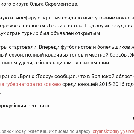
кого округа Ольга Скрементова.
ную атмосферу открытия создало выступление вокаль
ереск» с прологом «Герои спорта». Под звуки государ
ух стран турнир был объявлен открытым.
гры стартовали. Впереди футболистов и болельщиков 
ый сезон, полный красивых голов и честной борьбы. 
тникам удачи, а болельщикам - ярких эмоций.
ранее «БрянскToday» сообщал, что в Брянской област
ка губернатора по хоккею
среди юношей 2015-2016 год
.
ародубский вестник».
БрянскToday" ждет ваших писем по адресу:
bryansktoday@yande