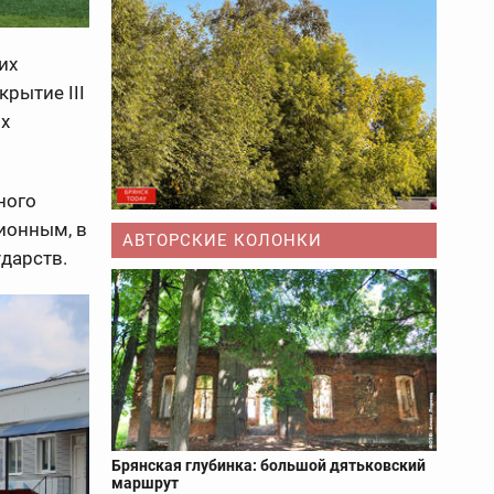
их
крытие III
х
ного
ионным, в
АВТОРСКИЕ КОЛОНКИ
ударств.
Брянская глубинка: большой дятьковский
маршрут