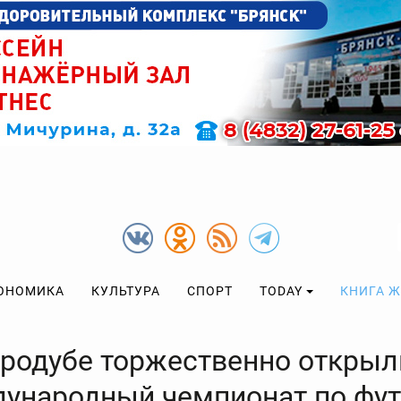
ОНОМИКА
КУЛЬТУРА
СПОРТ
TODAY
КНИГА 
родубе торжественно открыли
ународный чемпионат по фут