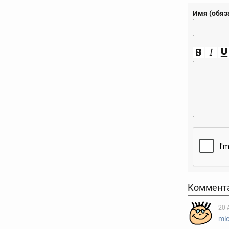
Имя (обяз
Коммент
20 
ml