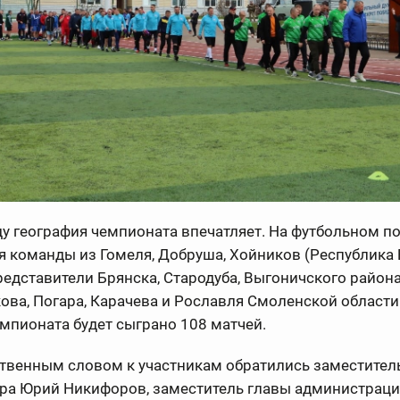
ду география чемпионата впечатляет. На футбольном п
я команды из Гомеля, Добруша, Хойников (Республика 
редставители Брянска, Стародуба, Выгоничского района
ва, Погара, Карачева и Рославля Смоленской области.
мпионата будет сыграно 108 матчей.
ственным словом к участникам обратились заместител
ора Юрий Никифоров, заместитель главы администрац