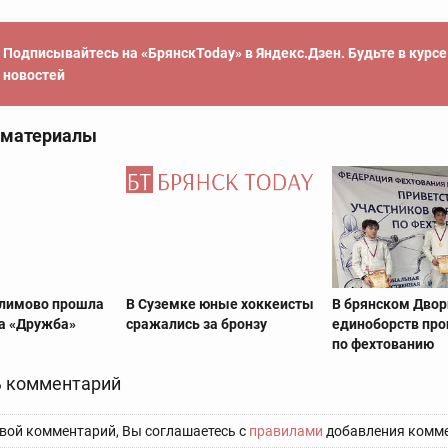
Подписывайтесь на «БрянскToday» в Яндекс.Дзен. Будьте в курс
новостей
 материалы
Климово прошла
В Суземке юные хоккеисты
В брянском Дво
а «Дружба»
сражались за бронзу
единоборств про
по фехтованию
 комментарий
вой комментарий, Вы соглашаетесь с
правилами
добавления комме