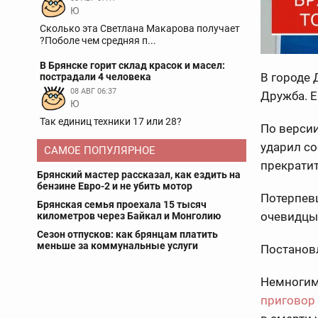
Ю
Сколько эта Светлана Макарова получает
?Поболе чем средняя п...
В Брянске горит склад красок и масел:
В городе 
пострадали 4 человека
08 АВГ 06:37
Дружба. Е
Ю
Так единиц техники 17 или 28?
По версии
ударил со
САМОЕ ПОПУЛЯРНОЕ
прекратит
Брянский мастер рассказал, как ездить на
бензине Евро-2 и не убить мотор
Потерпев
Брянская семья проехала 15 тысяч
очевидцы
километров через Байкал и Монголию
Сезон отпусков: как брянцам платить
меньше за коммунальные услуги
Постановл
Немногим 
приговор