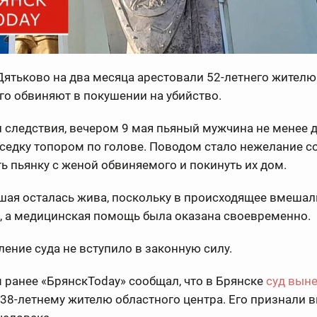
Дятьково на два месяца арестовали 52-летнего жителю
го обвиняют в покушении на убийство.
 следствия, вечером 9 мая пьяный мужчина не менее д
седку топором по голове. Поводом стало нежелание с
ь пьянку с женой обвиняемого и покинуть их дом.
шая осталась жива, поскольку в происходящее вмешал
, а медицинская помощь была оказана своевременно.
ение суда не вступило в законную силу.
ранее «БрянскToday» сообщал, что в Брянске
суд вын
38-летнему жителю областного центра. Его признали