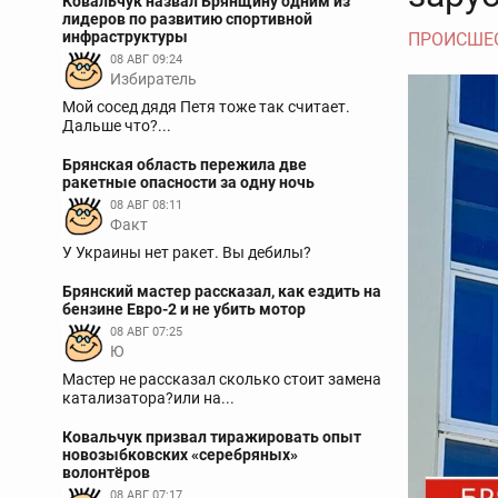
Ковальчук назвал Брянщину одним из
лидеров по развитию спортивной
инфраструктуры
ПРОИСШЕ
08 АВГ 09:24
Избиратель
Мой сосед дядя Петя тоже так считает.
Дальше что?...
Брянская область пережила две
ракетные опасности за одну ночь
08 АВГ 08:11
Факт
У Украины нет ракет. Вы дебилы?
Брянский мастер рассказал, как ездить на
бензине Евро-2 и не убить мотор
08 АВГ 07:25
Ю
Мастер не рассказал сколько стоит замена
катализатора?или на...
Ковальчук призвал тиражировать опыт
новозыбковских «серебряных»
волонтёров
08 АВГ 07:17