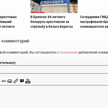
 арестован
В Брянске 44-летнего
Сотрудники ГИБ
сбивший
белоруса арестовали за
оштрафовали бря
3-летнего
стрельбу в Белых Берегах
сломавшегося а
 комментарий
вой комментарий, Вы соглашаетесь с
правилами
добавления комме
ательное)