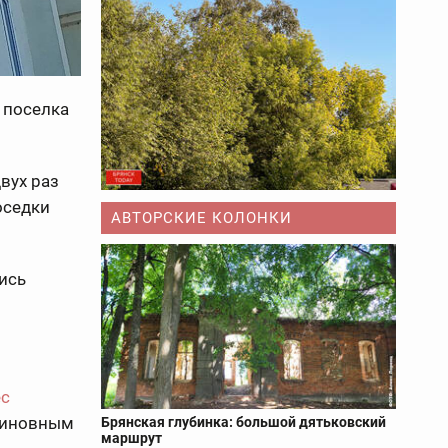
 поселка
вух раз
оседки
АВТОРСКИЕ КОЛОНКИ
ись
ес
 виновным
Брянская глубинка: большой дятьковский
маршрут