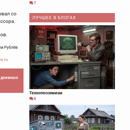
7
овал со
ЛУЧШЕЕ В БЛОГАХ
ссора.
ов.
м Рублёв
x.ru
е дневных
Технопессимизм
0