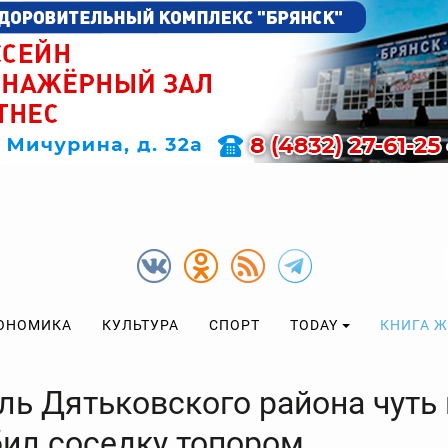
ОНОМИКА
КУЛЬТУРА
СПОРТ
TODAY
КНИГА 
ль Дятьковского района чуть 
бил соседку топором