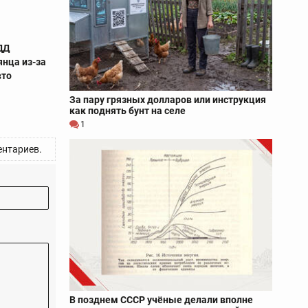
ДД
нца из-за
вто
За пару грязных долларов или инструкция
как поднять бунт на селе
1
нтариев.
В позднем СССР учёные делали вполне