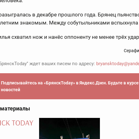
человека.
разыгралась в декабре прошлого года. Брянец пьянств
-летним знакомым. Между собутыльниками вспыхнула 
лья схватил нож и нанёс оппоненту не менее трёх удар
Серафи
БрянскToday" ждет ваших писем по адресу:
bryansktoday@yande
Подписывайтесь на «БрянскToday» в Яндекс.Дзен. Будьте в курс
новостей
 материалы