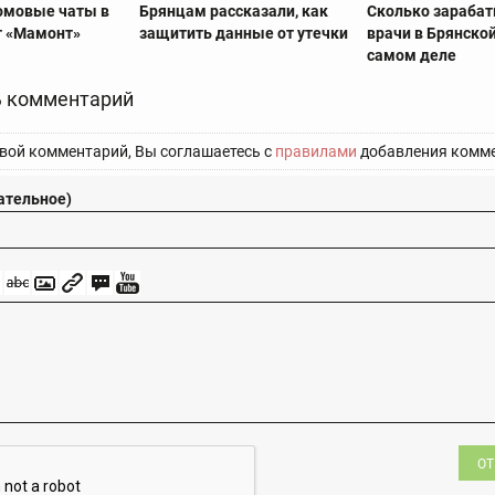
омовые чаты в
Брянцам рассказали, как
Сколько зараба
т «Мамонт»
защитить данные от утечки
врачи в Брянской
самом деле
 комментарий
вой комментарий, Вы соглашаетесь с
правилами
добавления комме
ательное)
ОТ