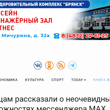
ОНОМИКА
КУЛЬТУРА
СПОРТ
TODAY
КНИГА 
цам рассказали о неочевидн
ожностях мессенджера МАХ