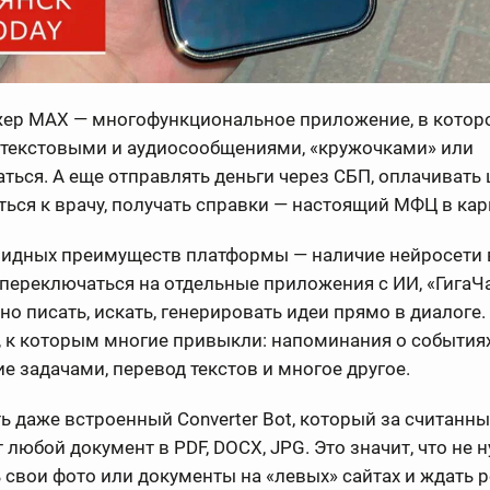
ер МАХ — многофункциональное приложение, в кото
 текстовыми и аудиосообщениями, «кружочками» или
ться. А еще отправлять деньги через СБП, оплачивать
ься к врачу, получать справки — настоящий МФЦ в кар
видных преимуществ платформы — наличие нейросети 
переключаться на отдельные приложения с ИИ, «ГигаЧа
о писать, искать, генерировать идеи прямо в диалоге.
, к которым многие привыкли: напоминания о событиях
е задачами, перевод текстов и многое другое.
ь даже встроенный Converter Bot, который за считанн
 любой документ в PDF, DOCX, JPG. Это значит, что не 
 свои фото или документы на «левых» сайтах и ждать р