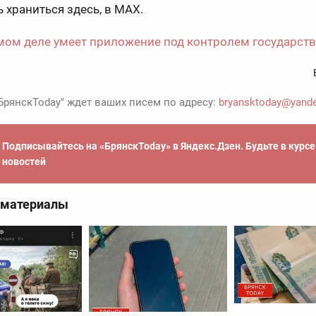
ь храниться здесь, в MAX.
мом деле умеет приложение под контролем государст
БрянскToday" ждет ваших писем по адресу:
bryansktoday@yande
Подписывайтесь на «БрянскToday» в Яндекс.Дзен. Будьте в курс
новостей
 материалы