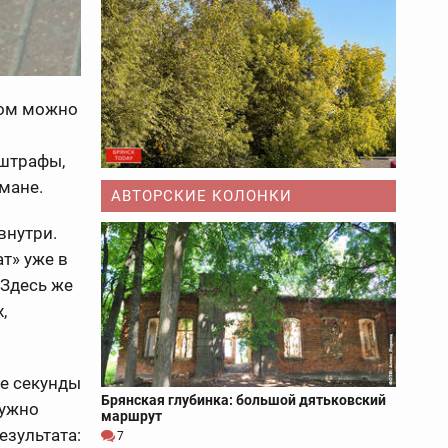
ром можно
 штрафы,
мане.
АВТОРСКИЕ КОЛОНКИ
внутри.
т» уже в
 Здесь же
,
ые секунды
Брянская глубинка: большой дятьковский
нужно
маршрут
езультата:
7