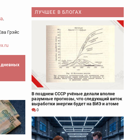
ЛУЧШЕЕ В БЛОГАХ
ва
.
Ева Грэйс
x.ru
е дневных
В позднем СССР учёные делали вполне
разумные прогнозы, что следующий виток
выработки энергии будет на ВИЭ и атоме
0