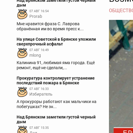
Над Брянском заметили густой черный
дым
ОБЩЕСТВ
07 АВГ 16:54
Prorab
Мне нравится фраза С. Лаврова
обранённая им во время пресс к...
На улице Советской в Брянске уложили
сверхпрочный асфальт
07 АВГ 16:49
mlong
Калинина 91, любимая яма города. Ещё
ремонт, ещё не сделали,...
Прокуратура контролирует устранение
последствий пожара в Брянске
07 АВГ 16:33
Избиратель
А прокуроры работают как мальчики на
побегушках? Не зн...
Над Брянском заметили густой черный
дым
07 АВГ 15:35