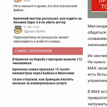
Дед
Нету никакого дыма, это все хохловские
фейки...
Брянский мастер рассказал, как ездить на
бензине Евро-2 и не убить мотор
Мессендж
07 АВГ 15:33
Здравствуйте
общаться
Первопричину не раскрыли, может
созванива
пересиденту и всей его коман...
записыват
САМОЕ ПОПУЛЯРНОЕ
Из неоче
В Брянске на борьбу с мусором вывели 112
Не нужно 
чиновников
МАХ: можн
Брянская семья проехала 15 тысяч
километров через Байкал и Монголию
есть боты
Сезон отпусков: как брянцам платить
управлени
меньше за коммунальные услуги
В МАХ ест
превратит
загружать