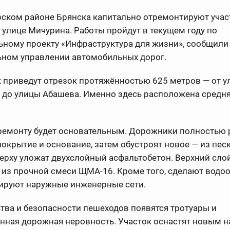
рском районе Брянска капитально отремонтируют учас
 улице Мичурина. Работы пройдут в текущем году по
ному проекту «Инфраструктура для жизни», сообщили
ьном управлении автомобильных дорог.
 приведут отрезок протяжённостью 625 метров — от у
 до улицы Абашева. Именно здесь расположена средн
 ремонту будет основательным. Дорожники полностью 
окрытие и основание, затем обустроят новое — из песк
ерху уложат двухслойный асфальтобетон. Верхний сло
из прочной смеси ЩМА-16. Кроме того, сделают водоо
ируют наружные инженерные сети.
тва и безопасности пешеходов появятся тротуары и
енная дорожная неровность. Участок оснастят новым