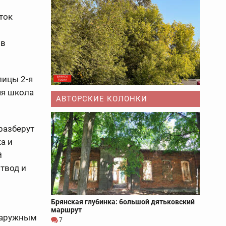
ток
 в
лицы 2-я
яя школа
АВТОРСКИЕ КОЛОНКИ
разберут
а и
й
твод и
Брянская глубинка: большой дятьковский
маршрут
 наружным
7