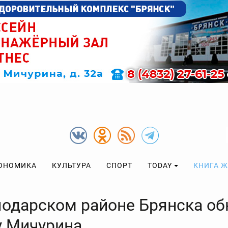
ОНОМИКА
КУЛЬТУРА
СПОРТ
TODAY
КНИГА 
лодарском районе Брянска об
у Мичурина