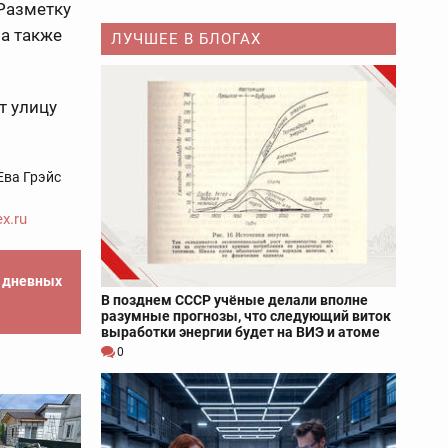
Разметку
а также
ЛУЧШЕЕ В БЛОГАХ
т улицу
Ева Грэйс
x.ru
е дневных
В позднем СССР учёные делали вполне
разумные прогнозы, что следующий виток
выработки энергии будет на ВИЭ и атоме
0