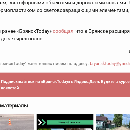
ем, светофорными объектами и дорожными знаками. 
термопластиком со световозвращающими элементами, 
 ранее «БрянскToday»
сообщал
, что в Брянске расширя
до четырёх полос.
БрянскToday" ждет ваших писем по адресу:
bryansktoday@yande
Подписывайтесь на «БрянскToday» в Яндекс.Дзен. Будьте в курс
новостей
 материалы