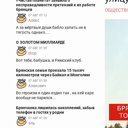
«Чистая планета» заявила о
несправедливости претензий к их работе
брянцев
ОБЩЕСТВ
07 АВГ 07:12
Aлекс
А за мёртвые души бабло хапать не в
тягость однако....
О ЗОЛОТОМ МИЛЛИАРДЕ
07 АВГ 01:35
drop
Вот тебе, бабушка, и Римский клуб.
Брянская семья проехала 15 тысяч
километров через Байкал и Монголию
07 АВГ 01:30
Алексеич
Во героизм я один ездил так , на кей каре
вообще не парился...
Брянчанка лишилась накоплений, забыв
телефон в гостях у родни
07 АВГ 01:29
эль