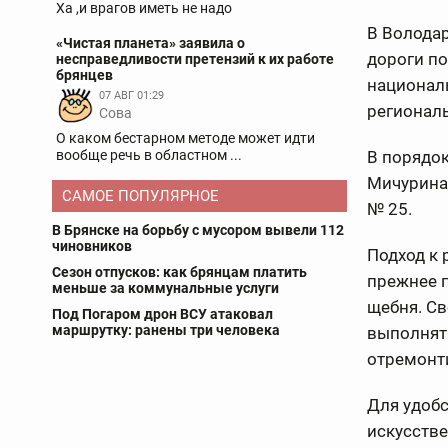
Ха ,и врагов иметь не надо
В Волода
«Чистая планета» заявила о
дороги по
несправедливости претензий к их работе
брянцев
националь
07 АВГ 01:29
регионал
Сова
О каком бестарном методе может идти
вообще речь в областном ...
В порядок
Мичурина
САМОЕ ПОПУЛЯРНОЕ
№ 25.
В Брянске на борьбу с мусором вывели 112
чиновников
Подход к
Сезон отпусков: как брянцам платить
прежнее п
меньше за коммунальные услуги
щебня. Св
Под Погаром дрон ВСУ атаковал
маршрутку: ранены три человека
выполнят 
отремонт
Для удобс
искусств