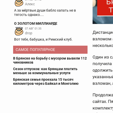
Aлекс
А за мёртвые души бабло хапать не в
тягость однако....
О ЗОЛОТОМ МИЛЛИАРДЕ
07 АВГ 01:35
Дистанци
drop
взломом 
Вот тебе, бабушка, и Римский клуб.
несколько
САМОЕ ПОПУЛЯРНОЕ
Один из 
В Брянске на борьбу с мусором вывели 112
чиновников
получила
Сезон отпусков: как брянцам платить
одолжить
меньше за коммунальные услуги
указанный
Брянская семья проехала 15 тысяч
взломан, 
километров через Байкал и Монголию
Продолжа
сайтах. П
комплекту