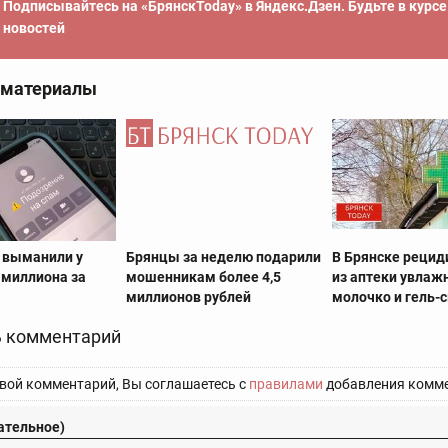
Подписывайтесь на «БрянскToday» в Яндекс.Дзен. Будьте в курс
новостей
 материалы
 выманили у
Брянцы за неделю подарили
В Брянске рецид
 миллиона за
мошенникам более 4,5
из аптеки увла
миллионов рублей
молочко и гель-
 комментарий
вой комментарий, Вы соглашаетесь с
правилами
добавления комме
ательное)