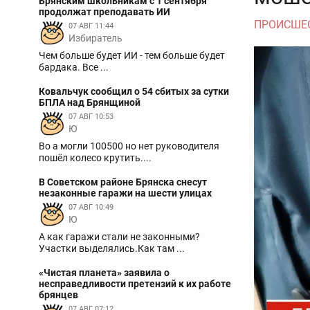
Брянским школьникам с 1 сентября
продолжат преподавать ИИ
ПРОИСШЕ
07 АВГ 11:44
Избиратель
Чем больше будет ИИ - тем больше будет
бардака. Все ...
Ковальчук сообщил о 54 сбитых за сутки
БПЛА над Брянщиной
07 АВГ 10:53
Ю
Во а могли 100500 но нет руководителя
пошёл колесо крутить....
В Советском районе Брянска снесут
незаконные гаражи на шести улицах
07 АВГ 10:49
Ю
А как гаражи стали не законными?
Участки выделялись.Как там ...
«Чистая планета» заявила о
несправедливости претензий к их работе
брянцев
07 АВГ 07:12