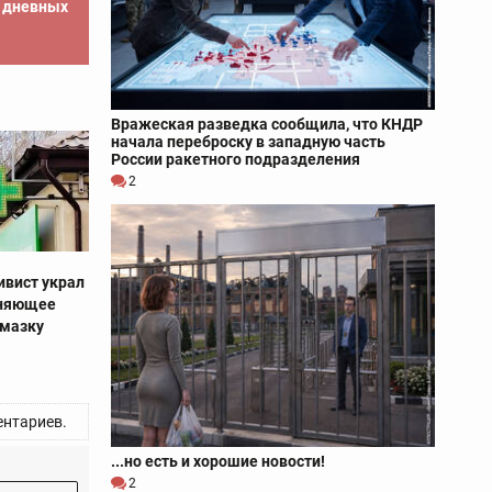
е дневных
Вражеская разведка сообщила, что КНДР
начала переброску в западную часть
России ракетного подразделения
2
ивист украл
жняющее
смазку
нтариев.
...но есть и хорошие новости!
2