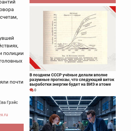
арантий
говора
счетам,
нувшей
ствиях,
и полиции
уголовных
В позднем СССР учёные делали вполне
разумные прогнозы, что следующий виток
ряли почти
выработки энергии будет на ВИЭ и атоме
0
Ева Грэйс
x.ru