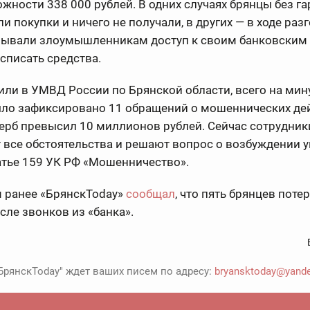
жности 338 000 рублей. В одних случаях брянцы без г
и покупки и ничего не получали, в других — в ходе раз
рывали злоумышленникам доступ к своим банковским 
списать средства.
или в УМВД России по Брянской области, всего на ми
ыло зафиксировано 11 обращений о мошеннических дей
ерб превысил 10 миллионов рублей. Сейчас сотрудник
 все обстоятельства и решают вопрос о возбуждении 
атье 159 УК РФ «Мошенничество».
 ранее «БрянскToday»
сообщал
, что пять брянцев поте
сле звонков из «банка».
БрянскToday" ждет ваших писем по адресу:
bryansktoday@yande