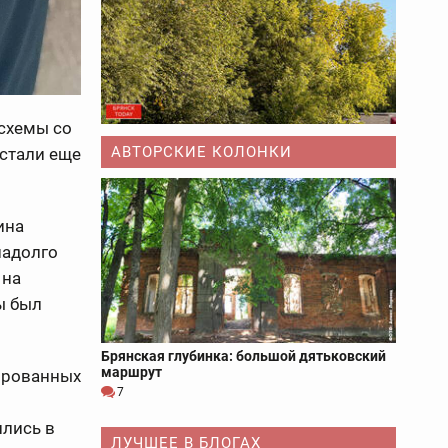
схемы со
АВТОРСКИЕ КОЛОНКИ
стали еще
ина
надолго
 на
ы был
Брянская глубинка: большой дятьковский
маршрут
ированных
7
ились в
ЛУЧШЕЕ В БЛОГАХ