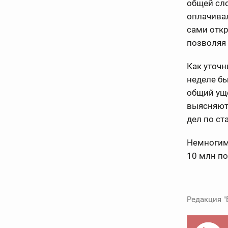
общей сло
оплачивал
сами отк
позволяя 
Как уточн
неделе б
общий ущ
выясняют
дел по ст
Немногим
10 млн по
Редакция "