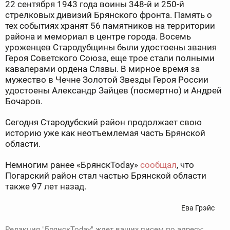
22 сентября 1943 года воины 348-й и 250-й
стрелковых дивизий Брянского фронта. Память о
тех событиях хранят 56 памятников на территории
района и мемориал в центре города. Восемь
уроженцев Стародубщины были удостоены звания
Героя Советского Союза, еще трое стали полными
кавалерами ордена Славы. В мирное время за
мужество в Чечне Золотой Звезды Героя России
удостоены Александр Зайцев (посмертно) и Андрей
Бочаров.
Сегодня Стародубский район продолжает свою
историю уже как неотъемлемая часть Брянской
области.
Немногим ранее «БрянскToday»
сообщал
, что
Погарский район стал частью Брянской области
также 97 лет назад.
Ева Грэйс
Редакция "БрянскToday" ждет ваших писем по адресу: