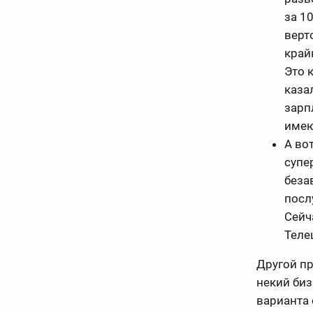
за 1
верт
край
Это 
каза
зарп
имею
А во
супе
беза
посл
Сейч
Теле
Другой п
некий биз
варианта 