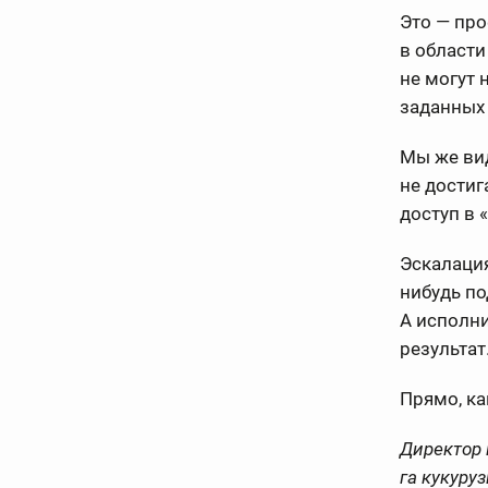
Это — про
в области
не могут 
заданных 
Мы же вид
не достиг
доступ в 
Эскалация
нибудь по
А исполни
результат
Прямо, ка
Директор 
га кукуруз