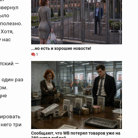
азвернул
Было
сполезно.
 Хотя,
у нас
...но есть и хорошие новости!
1
тский —
 один раз
ом.
дне
зировать
 него три
Сообщают, что WB потерял товаров уже на