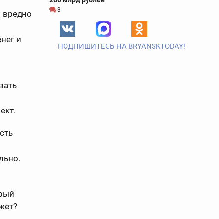
280 млрд рублей
3
и вредно
нег и
ПОДПИШИТЕСЬ НА BRYANSKTODAY!
вать
ект.
сть
льно.
орый
жет?