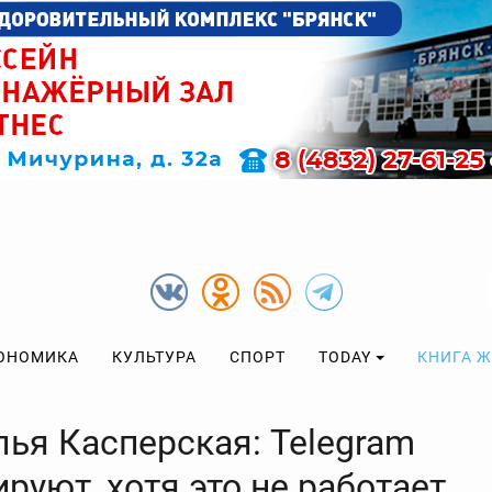
ОНОМИКА
КУЛЬТУРА
СПОРТ
TODAY
КНИГА 
лья Касперская: Telegram
руют, хотя это не работает