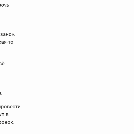
лочь
азано».
кая-то
сё
.
провести
уп в
ровок.