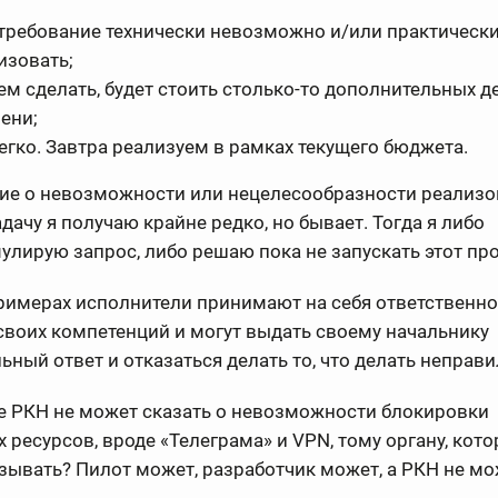
требование технически невозможно и/или практическ
изовать;
м сделать, будет стоить столько-то дополнительных де
ени;
легко. Завтра реализуем в рамках текущего бюджета.
ие о невозможности или нецелесообразности реализо
дачу я получаю крайне редко, но бывает. Тогда я либо
лирую запрос, либо решаю пока не запускать этот про
римерах исполнители принимают на себя ответственно
своих компетенций и могут выдать своему начальнику
ьный ответ и отказаться делать то, что делать неправи
е РКН не может сказать о невозможности блокировки
 ресурсов, вроде «Телеграма» и VPN, тому органу, кот
зывать? Пилот может, разработчик может, а РКН не мо