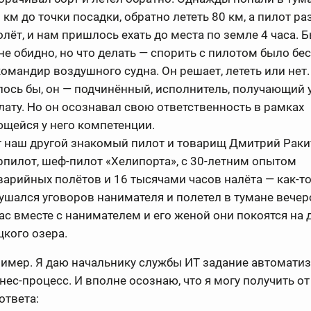
0 км до точки посадки, обратно лететь 80 км, а пилот р
олёт, и нам пришлось ехать до места по земле 4 часа. 
не обидно, но что делать — спорить с пилотом было бе
командир воздушного судна. Он решает, лететь или нет.
лось бы, он — подчинённый, исполнитель, получающий 
лату. Но он осознавал свою ответственность в рамках
щейся у него компетенции.
т наш другой знакомый пилот и товарищ Дмитрий Раки
рпилот, шеф-пилот «Хелипорта», с 30-летним опытом
варийных полётов и 16 тысячами часов налёта — как-то
ушался уговоров нанимателя и полетел в тумане вечер
ас вместе с нанимателем и его женой они покоятся на 
цкого озера.
ример. Я даю начальнику службы ИТ задание автомати
нес-процесс. И вполне осознаю, что я могу получить от
ответа: