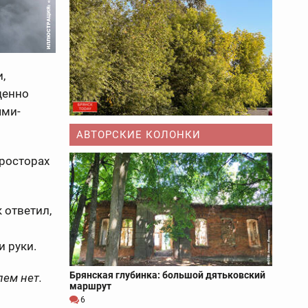
,
щенно
ями-
АВТОРСКИЕ КОЛОНКИ
просторах
 ответил,
и руки.
Брянская глубинка: большой дятьковский
лем нет.
маршрут
6