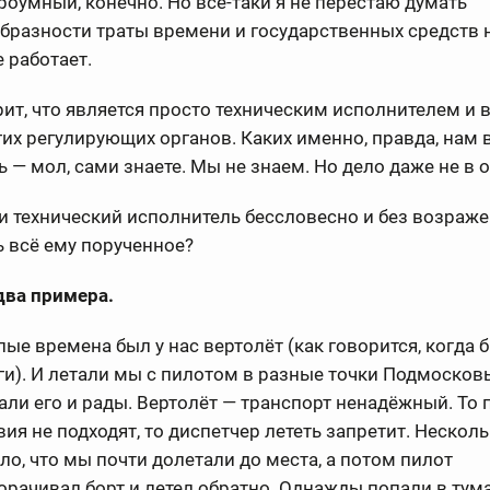
роумный, конечно. Но всё-таки я не перестаю думать
бразности траты времени и государственных средств на
 работает.
ит, что является просто техническим исполнителем и
их регулирующих органов. Каких именно, правда, нам
ь — мол, сами знаете. Мы не знаем. Но дело даже не в о
 технический исполнитель бессловесно и без возраж
 всё ему порученное?
два примера.
лые времена был у нас вертолёт (как говорится, когда 
ги). И летали мы с пилотом в разные точки Подмосков
али его и рады. Вертолёт — транспорт ненадёжный. То
вия не подходят, то диспетчер лететь запретит. Несколь
ло, что мы почти долетали до места, а потом пилот
орачивал борт и летел обратно. Однажды попали в тум