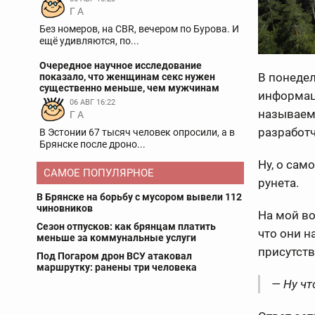
Г А
Без номеров, на CBR, вечером по Бурова. И
ещё удивляются, по...
Очередное научное исследование
В понедел
показало, что женщинам секс нужен
существенно меньше, чем мужчинам
информац
06 АВГ 16:22
называем
Г А
разработч
В Эстонии 67 тысяч человек опросили, а в
Брянске после дроно...
Ну, о сам
САМОЕ ПОПУЛЯРНОЕ
рунета.
В Брянске на борьбу с мусором вывели 112
чиновников
На мой в
Сезон отпусков: как брянцам платить
что они н
меньше за коммунальные услуги
присутств
Под Погаром дрон ВСУ атаковал
маршрутку: ранены три человека
— Ну чт