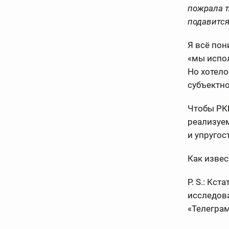
пожрала т
подавится
Я всё по
«мы испол
Но хотело
субъектно
Чтобы РК
реализуем
и упругост
Как извес
P. S.: Кс
исследова
«Телеграм