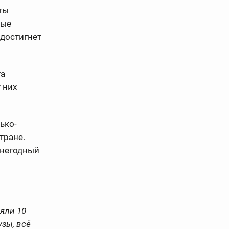
ты
рые
 достигнет
та
 них
ько-
тране.
 негодный
яли 10
узы, всё