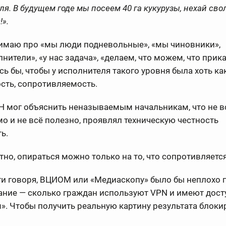
ля. В будущем годе мы посеем 40 га кукурузы, нехай сво
!».
нимаю про «мы люди подневольные», «мы чиновники»,
нители», «у нас задача», «делаем, что можем, что прик
сь бы, чтобы у исполнителя такого уровня была хоть ка
сть, сопротивляемость.
Н мог объяснить неназываемым начальникам, что не в
о и не всё полезно, проявлял техническую честность
ь.
тно, опираться можно только на то, что сопротивляется
тати говоря, ВЦИОМ или «Медиаскопу» было бы неплохо 
ние — сколько граждан используют VPN и имеют дост
». Чтобы получить реальную картину результата блоки