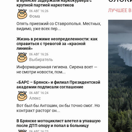
В Брянске задержали наркокурьера с
крупной партией наркотиков
ЛУЧШЕЕ В
06 АВГ 16:26
Фома
Опять приезжий со Ставрополья. Местных,
видимо, уже всех пер...
Жизнь в режиме неопределенности: как
справиться с тревогой за «красной
линией»
06 АВГ 16:26
Выбиратель
Информационная гигиена. Сирена воет —
не смотри новости, пом...
«БАРС – Брянск» и филиал Президентской
академии подписали соглашение
06 АВГ 16:24
Aлекс
Вот был бы Антошин, он бы точно смог. Но
контракт расторг он...
В Брянске мотоциклист влетел в упавшую
после ДТП опору и попал в больницу
06 АВГ 16:23