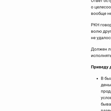
Ответ ост
о целесоо
вообще не
РКН говор
волю друг
не удалос
Должен ли
исполнять
Приведу 
В бы
день
прод
усло
быва
разв