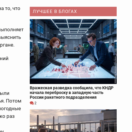
 то, что
ЛУЧШЕЕ В БЛОГАХ
 выполняет
 выяснить
ргане.
ений
Вражеская разведка сообщила, что КНДР
были
начала переброску в западную часть
России ракетного подразделения
ья. Потом
2
 погодные
ко раз
ан