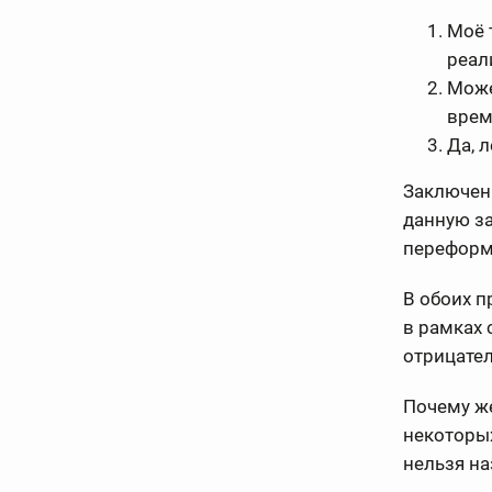
Моё 
реал
Може
врем
Да, 
Заключен
данную за
переформу
В обоих п
в рамках 
отрицател
Почему ж
некоторых
нельзя на