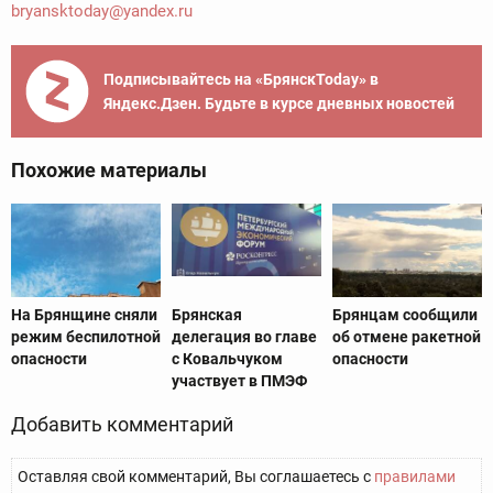
bryansktoday@yandex.ru
Подписывайтесь на «БрянскToday» в
Яндекс.Дзен. Будьте в курсе дневных новостей
Похожие материалы
На Брянщине сняли
Брянская
Брянцам сообщили
режим беспилотной
делегация во главе
об отмене ракетной
опасности
с Ковальчуком
опасности
участвует в ПМЭФ
Добавить комментарий
Оставляя свой комментарий, Вы соглашаетесь с
правилами