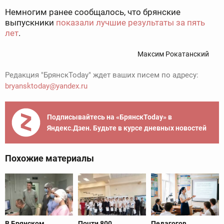
Немногим ранее сообщалось, что брянские
выпускники
показали лучшие результаты за пять
лет
.
Максим Рокатанский
Редакция "БрянскToday" ждет ваших писем по адресу:
bryansktoday@yandex.ru
Подписывайтесь на «БрянскToday» в
Яндекс.Дзен. Будьте в курсе дневных новостей
Похожие материалы
В Брянском
Почти 800
Педагогов