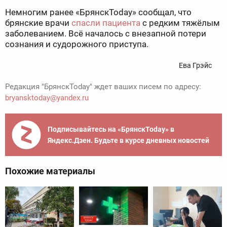
Немногим ранее «БрянскToday» сообщал, что
брянские врачи
спасли пациента
с редким тяжёлым
заболеванием. Всё началось с внезапной потери
сознания и судорожного приступа.
Ева Грэйс
Редакция "БрянскToday" ждет ваших писем по адресу:
bryansktoday@yandex.ru
Подписывайтесь на «БрянскToday» в
Яндекс.Дзен. Будьте в курсе дневных новостей
Похожие материалы