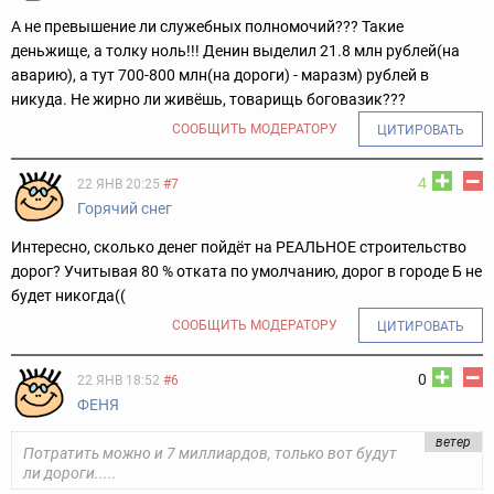
А не превышение ли служебных полномочий??? Такие
деньжище, а толку ноль!!! Денин выделил 21.8 млн рублей(на
аварию), а тут 700-800 млн(на дороги) - маразм) рублей в
никуда. Не жирно ли живёшь, товарищь боговазик???
СООБЩИТЬ МОДЕРАТОРУ
ЦИТИРОВАТЬ
4
22 ЯНВ 20:25
#7
Горячий снег
Интересно, сколько денег пойдёт на РЕАЛЬНОЕ строительство
дорог? Учитывая 80 % отката по умолчанию, дорог в городе Б не
будет никогда((
СООБЩИТЬ МОДЕРАТОРУ
ЦИТИРОВАТЬ
0
22 ЯНВ 18:52
#6
ФЕНЯ
ветер
Потратить можно и 7 миллиардов, только вот будут
ли дороги.....