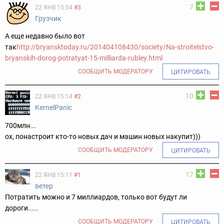
7
22 ЯНВ 15:54
#3
Грузчик
А еще недавно было вот
так
http://bryansktoday.ru/201404108430/society/Na-stroitelstvo-
bryanskih-dorog-potratyat-15-milliarda-rubley.html
СООБЩИТЬ МОДЕРАТОРУ
ЦИТИРОВАТЬ
10
22 ЯНВ 15:14
#2
KernelPanic
700млн...
ох, понастроит кто-то новых дач и машин новых накупит)))
СООБЩИТЬ МОДЕРАТОРУ
ЦИТИРОВАТЬ
17
22 ЯНВ 15:11
#1
ветер
Потратить можно и 7 миллиардов, только вот будут ли
дороги.....
СООБЩИТЬ МОДЕРАТОРУ
ЦИТИРОВАТЬ