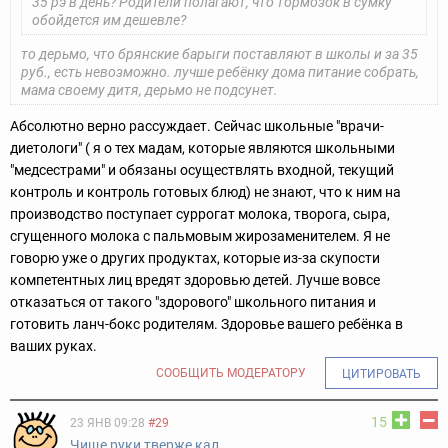
35 рэ в день? Родители полагают, что тормозок в сумку
обойдется им дешевле?
то дерьмо, что брянские барыги поставляют в школы и за 35
руб., есть невозможно. лучше ребёнку дома питание собрать,
мама своему дитя, дерьмо не подсунет.
Абсолютно верно рассуждает. Сейчас школьные "врачи-
диетологи" ( я о тех мадам, которые являются школьными
"медсестрами" и обязаны осуществлять входной, текущий
контроль и контроль готовых блюд) не знают, что к ним на
производство поступает суррогат молока, творога, сыра,
сгущенного молока с пальмовым жирозаменителем. Я не
говорю уже о других продуктах, которые из-за скупости
компетентных лиц вредят здоровью детей. Лучше вовсе
отказаться от такого "здорового" школьного питания и
готовить ланч-бокс родителям. Здоровье вашего ребёнка в
ваших руках.
СООБЩИТЬ МОДЕРАТОРУ
ЦИТИРОВАТЬ
15
23 ЯНВ 09:28
#29
Чище руки,тверже кал