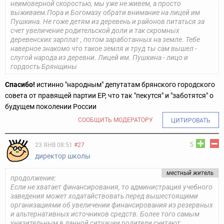
неимоверной скоростью, мы уже не живем, а просто
выживаем.Пора и Богомазу обрати внимание на лицей им
Пушкина. Не гоже детям из деревень и районов питаться за
счет увеличение родительской доли и так скромных
деревенских зарплат , потом заработанных на земле. Тебе
наверное знакомо что такое земля и труд ты сам вышел -
слугой народа из деревни. Лицей им. Пушкина - лицо и
гордость Брянщины
Спасибо!
истинно "народным" депутатам брянского городского
совета от правящей партии ЕР, что так "пекутся" и "заботятся" о
будущем поколении России
СООБЩИТЬ МОДЕРАТОРУ
ЦИТИРОВАТЬ
5
23 ЯНВ 08:51
#27
директор школы
местный житель
продолжение:
Если не хватает финансирования, то администрация учебного
заведения может ходатайствовать перед вышестоящими
организациями об увеличении финансирования из резервных
и альтернативных источников средств. Более того самым
унизительным в данной ситуации родители считают