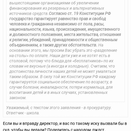
вышестоящими организациями об увеличении
финансирования из резервных и альтернативных
источников средств.
Согласно ст. 19 Конституции РФ
государство гарантирует равенство прав и свобод
человека и гражданина независимо от пола, расы,
национальности, языка, происхождения, имущественного
и должностного положения, места жительства, отношения
к религии, убеждений, принадлежности к общественным
объединениям, а также других обстоятельств.
На
основании этого, мы просим Вас убрать это «разделение
на столы» по оплате. Наши дети уже и не хотят есть в
столовой, потому что блюда для «бесплатников» по их
словам не вкусные (а иногда и холодные). Считаем, что
достоинства личности наших детей не может умаляться
таким образом. В силу той же Конституции РФ каждому
гарантируется социальное обеспечение по возрасту, в
случае болезни, инвалидности, потери кормильца, для
воспитания детей и в иных случаях, установленных
законом.
Уважаемый, с текстом этого заявления - в прокуратуру.
Ответчик - школа.
Если вы и вправду директор, и вас по такому иску вызвали бы в
суд, чтобы вы делали? Поделитесь с народом, пжлст.