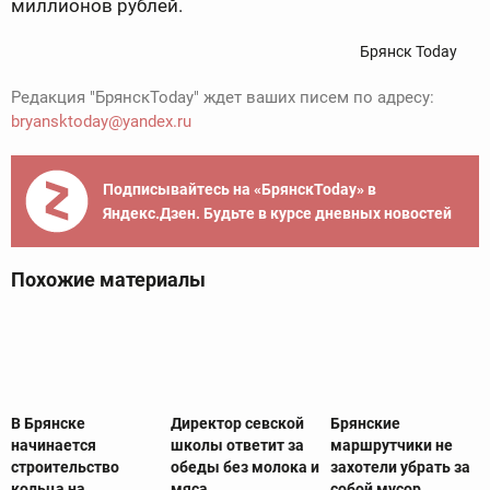
миллионов рублей.
Брянск Today
Редакция "БрянскToday" ждет ваших писем по адресу:
bryansktoday@yandex.ru
Подписывайтесь на «БрянскToday» в
Яндекс.Дзен. Будьте в курсе дневных новостей
Похожие материалы
В Брянске
Директор севской
Брянские
начинается
школы ответит за
маршрутчики не
строительство
обеды без молока и
захотели убрать за
кольца на
мяса
собой мусор