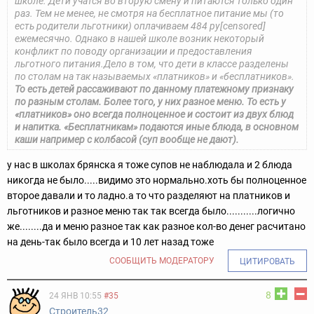
школе. Дети учатся во вторую смену и питаются только один
раз. Тем не менее, не смотря на бесплатное питание мы (то
есть родители льготники) оплачиваем 484 ру[censored]
ежемесячно. Однако в нашей школе возник некоторый
конфликт по поводу организации и предоставления
льготного питания.Дело в том, что дети в классе разделены
по столам на так называемых «платников» и «бесплатников».
То есть детей рассаживают по данному платежному признаку
по разным столам. Более того, у них разное меню. То есть у
«платников» оно всегда полноценное и состоит из двух блюд
и напитка. «Бесплатникам» подаются иные блюда, в основном
каши например с колбасой (суп вообще не дают).
у нас в школах брянска я тоже супов не наблюдала и 2 блюда
никогда не было.....видимо это нормально.хоть бы полноценное
второе давали и то ладно.а то что разделяют на платников и
льготников и разное меню так так всегда было...........логично
же........да и меню разное так как разное кол-во денег расчитано
на день-так было всегда и 10 лет назад тоже
СООБЩИТЬ МОДЕРАТОРУ
ЦИТИРОВАТЬ
8
24 ЯНВ 10:55
#35
Строитель32