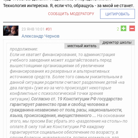
Технология интересна. Я, если что, обращусь - за мной не станет.
СООБЩИТЬ МОДЕРАТОРУ
ЦИТИРОВАТЬ
2
23 ЯНВ 10:01
#31
Александр Чернов
директор школы
местный житель
продолжение:
Если не хватает финансирования, то администрация
учебного заведения может ходатайствовать перед
вышестоящими организациями об увеличении
финансирования из резервных и альтернативных
источников средств. Более того самым унизительным в
данной ситуации родители считают разделение детей «на
два лагеря» (уже из-за чего происходят некоторые
конфликтные с психологической точки зрения
ситуации).
Согласно ст. 19 Конституции РФ государство
гарантирует равенство прав и свобод человека и
гражданина независимо от пола, расы, национальности,
языка, происхождения, имущественного ...
На основании
этого, мы просим Вас убрать это «разделение на столы» по
оплате.В силу той же Конституции РФ каждому
гарантируется социальное обеспечение по возрасту, в
случае болезни, инвалидности, потери кормильца, для