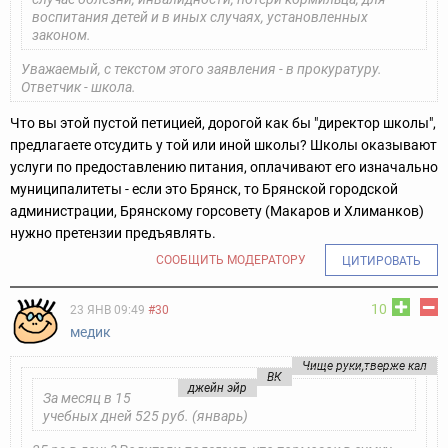
воспитания детей и в иных случаях, установленных
законом.
Уважаемый, с текстом этого заявления - в прокуратуру.
Ответчик - школа.
Что вы этой пустой петицией, дорогой как бы "директор школы",
предлагаете отсудить у той или иной школы? Школы оказывают
услуги по предоставлению питания, оплачивают его изначально
муниципалитеты - если это Брянск, то Брянской городской
администрации, Брянскому горсовету (Макаров и Хлиманков)
нужно претензии предъявлять.
СООБЩИТЬ МОДЕРАТОРУ
ЦИТИРОВАТЬ
10
23 ЯНВ 09:49
#30
медик
Чище руки,тверже кал
ВК
джейн эйр
За месяц в 15
учебных дней 525 руб. (январь)