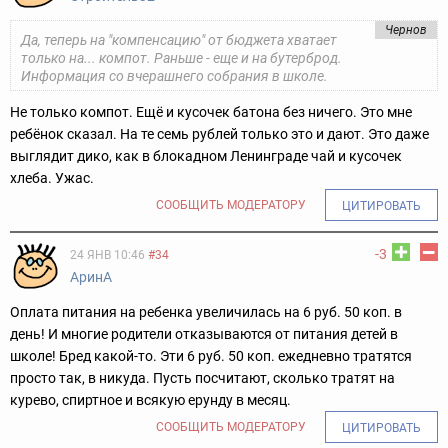
Чернов
Да, теперь на "компенсацию" от бюджета хватает
только на... компот. Раньше - еще и на бутерброд.
Информация со вчерашнего собрания в школе.
Не только компот. Ещё и кусочек батона без ничего. Это мне
ребёнок сказал. На те семь рублей только это и дают. Это даже
выглядит дико, как в блокадном Ленинграде чай и кусочек
хлеба. Ужас.
СООБЩИТЬ МОДЕРАТОРУ
ЦИТИРОВАТЬ
-3
24 ЯНВ 10:46
#34
АринА
Оплата питания на ребенка увеличилась на 6 руб. 50 коп. в
день! И многие родители отказываются от питания детей в
школе! Бред какой-то. Эти 6 руб. 50 коп. ежедневно тратятся
просто так, в никуда. Пусть посчитают, сколько тратят на
курево, спиртное и всякую ерунду в месяц.
СООБЩИТЬ МОДЕРАТОРУ
ЦИТИРОВАТЬ