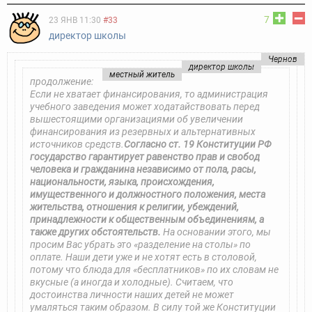
7
23 ЯНВ 11:30
#33
директор школы
Чернов
директор школы
местный житель
продолжение:
Если не хватает финансирования, то администрация
учебного заведения может ходатайствовать перед
вышестоящими организациями об увеличении
финансирования из резервных и альтернативных
источников средств.
Согласно ст. 19 Конституции РФ
государство гарантирует равенство прав и свобод
человека и гражданина независимо от пола, расы,
национальности, языка, происхождения,
имущественного и должностного положения, места
жительства, отношения к религии, убеждений,
принадлежности к общественным объединениям, а
также других обстоятельств.
На основании этого, мы
просим Вас убрать это «разделение на столы» по
оплате. Наши дети уже и не хотят есть в столовой,
потому что блюда для «бесплатников» по их словам не
вкусные (а иногда и холодные). Считаем, что
достоинства личности наших детей не может
умаляться таким образом. В силу той же Конституции