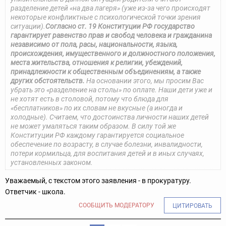
разделение детей «на два лагеря» (уже из-за чего происходят
некоторые конфликтные с психологической точки зрения
ситуации).
Согласно ст. 19 Конституции РФ государство
гарантирует равенство прав и свобод человека и гражданина
независимо от пола, расы, национальности, языка,
происхождения, имущественного и должностного положения,
места жительства, отношения к религии, убеждений,
принадлежности к общественным объединениям, а также
других обстоятельств.
На основании этого, мы просим Вас
убрать это «разделение на столы» по оплате. Наши дети уже и
не хотят есть в столовой, потому что блюда для
«бесплатников» по их словам не вкусные (а иногда и
холодные). Считаем, что достоинства личности наших детей
не может умаляться таким образом. В силу той же
Конституции РФ каждому гарантируется социальное
обеспечение по возрасту, в случае болезни, инвалидности,
потери кормильца, для воспитания детей и в иных случаях,
установленных законом.
Уважаемый, с текстом этого заявления - в прокуратуру.
Ответчик - школа.
СООБЩИТЬ МОДЕРАТОРУ
ЦИТИРОВАТЬ