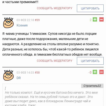
и частыми премиями!!!
СООБЩИТЬ МОДЕРАТОРУ
ЦИТИРОВАТЬ
2
03 ФЕВ 22:18
#39
Ксения
Я -мама ученицы 1гимназии. Супов никогда не было.порции
платные, даже после подорожания, маленькие.дети не
наедаются. А разделение на столы вполне разумно и понятно.
Дети разные, не хотелось бы, чтоб какой-то ребенок лишился
оплаченного обеда. в гимназии бесплатных обедов нет вообще.
СООБЩИТЬ МОДЕРАТОРУ
ЦИТИРОВАТЬ
-3
03 ФЕВ 14:03
#38
DR
Строитель32
[
Не только компот. Ещё и кусочек батона без ничего. Это мне
ребёнок сказал. На те семь рублей только это и дают. Это
даже выглядит дико, как в блокадном Ленинграде чай и
кусочек хлеба. Ужас.