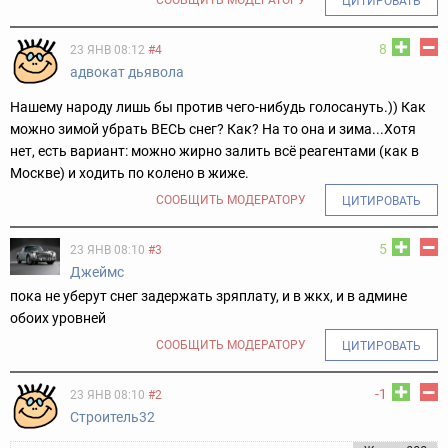
ЦИТИРОВАТЬ
8
23 ЯНВ 08:12
#4
адвокат дьявола
Нашему народу лишь бы против чего-нибудь голосануть.)) Как
можно зимой убрать ВЕСЬ снег? Как? На то она и зима...Хотя
нет, есть вариант: можно жирно залить всё реагентами (как в
Москве) и ходить по колено в жиже.
СООБЩИТЬ МОДЕРАТОРУ
ЦИТИРОВАТЬ
5
23 ЯНВ 08:10
#3
Джеймс
пока не уберут снег задержать зряплату, и в жкх, и в админе
обоих уровней
СООБЩИТЬ МОДЕРАТОРУ
ЦИТИРОВАТЬ
-1
23 ЯНВ 08:10
#2
Строитель32