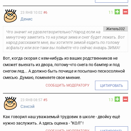
11
23 ЯНВ 10:02
#6
Денис
Житель332
Что значит не удовлетворительно? Народ если на
минуточку заметить то на улице зима и снег будет лежать. Вот
народ расскажите мне, вы хотитете зимой ездить по голому
асфальту или все-таки вы поймёте что сейчас январь ЗИМА!
Вот, когда скорая с кем-нибудь из ваших родственников не
сможет выехать из двора, потому-что снега по бампер и под
снегом лед... А должно быть почище и посыпано пескосоляной
смесью. Думаю, поменяете свое мнение.
СООБЩИТЬ МОДЕРАТОРУ
ЦИТИРОВАТЬ
13
23 ЯНВ 08:57
#5
Сэнсэй
Как говорил наш уважаемый трудовик в школе - двойку ещё
нужно заслужить. А здесь оценка - "КОЛ" !
СООБЩИТЬ МОДЕРАТОРУ