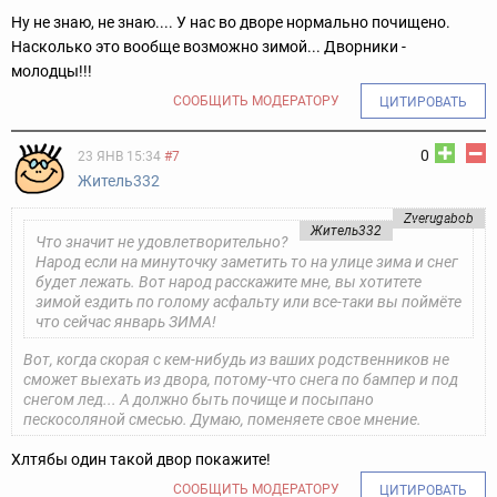
Ну не знаю, не знаю.... У нас во дворе нормально почищено.
Насколько это вообще возможно зимой... Дворники -
молодцы!!!
СООБЩИТЬ МОДЕРАТОРУ
ЦИТИРОВАТЬ
0
23 ЯНВ 15:34
#7
Житель332
Zverugabob
Житель332
Что значит не удовлетворительно?
Народ если на минуточку заметить то на улице зима и снег
будет лежать. Вот народ расскажите мне, вы хотитете
зимой ездить по голому асфальту или все-таки вы поймёте
что сейчас январь ЗИМА!
Вот, когда скорая с кем-нибудь из ваших родственников не
сможет выехать из двора, потому-что снега по бампер и под
снегом лед... А должно быть почище и посыпано
пескосоляной смесью. Думаю, поменяете свое мнение.
Хлтябы один такой двор покажите!
СООБЩИТЬ МОДЕРАТОРУ
ЦИТИРОВАТЬ