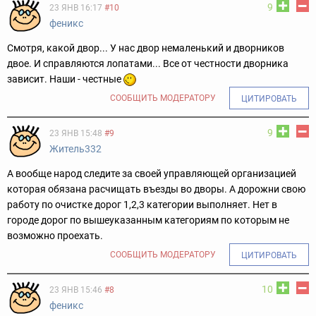
9
23 ЯНВ 16:17
#10
феникс
Смотря, какой двор... У нас двор немаленький и дворников
двое. И справляются лопатами... Все от честности дворника
зависит. Наши - честные
СООБЩИТЬ МОДЕРАТОРУ
ЦИТИРОВАТЬ
9
23 ЯНВ 15:48
#9
Житель332
А вообще народ следите за своей управляющей организацией
которая обязана расчищать въезды во дворы. А дорожни свою
работу по очистке дорог 1,2,3 категории выполняет. Нет в
городе дорог по вышеуказанным категориям по которым не
возможно проехать.
СООБЩИТЬ МОДЕРАТОРУ
ЦИТИРОВАТЬ
10
23 ЯНВ 15:46
#8
феникс