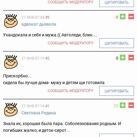
СООБЩИТЬ МОДЕРАТОРУ
ЦИТИРОВАТЬ
-8
27 ЯНВ 07:44
#3
адвокат дьявола
Ухандокала и себя и мужа.(( Автоледи, блин....
СООБЩИТЬ МОДЕРАТОРУ
ЦИТИРОВАТЬ
0
27 ЯНВ 07:19
#2
..
Прискорбно...
сидела бы лучше дома- мужу и детям щи готовила
СООБЩИТЬ МОДЕРАТОРУ
ЦИТИРОВАТЬ
26
27 ЯНВ 07:14
#1
Светлана Редина
Знала их, хорошая была пара. Соболезнования родным. И
погибших жалко, и деток-сирот...