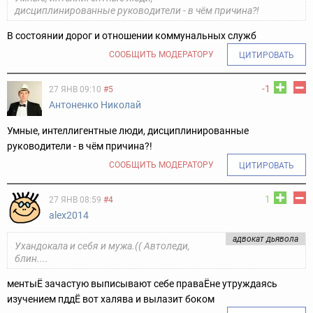
дисциплинированные руководители - в чём причина?!
В состоянии дорог и отношении коммунальных служб
СООБЩИТЬ МОДЕРАТОРУ
ЦИТИРОВАТЬ
-1
27 ЯНВ 09:10
#5
Антоненко Николай
Умные, интеллигентные люди, дисциплинированные
руководители - в чём причина?!
СООБЩИТЬ МОДЕРАТОРУ
ЦИТИРОВАТЬ
1
27 ЯНВ 08:59
#4
alex2014
адвокат дьявола
Ухандокала и себя и мужа.(( Автоледи,
блин....
ментыЁ зачастую выписывают себе праваЁне утруждаясь
изучением пддЁ вот халява и вылазит боком