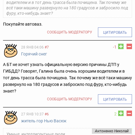
водителем и в тот день трасса была почищена. Так почему же
всё таки машину развернуло на 180 градусов и забросило под
фуру, кто-нибудь знает?
Покупайте автоваз.
СООБЩИТЬ МОДЕРАТОРУ
ЦИТИРОВАТЬ
-1
28 ЯНВ 04:06
#7
Горячий снег
А БТ не хочет узнать официальную версию причины ДТП у
ГИБДД? Говорят, Галина была очень хорошим водителем и в
тот день трасса была почищена. Так почему же всё таки машину
развернуло на 180 градусов и забросило под фуру, кто-нибудь
знает?
СООБЩИТЬ МОДЕРАТОРУ
ЦИТИРОВАТЬ
2
27 ЯНВ 10:37
#6
житель гор Нью Васюк
Антоненко Николай
Умные, интеллигентные люди,