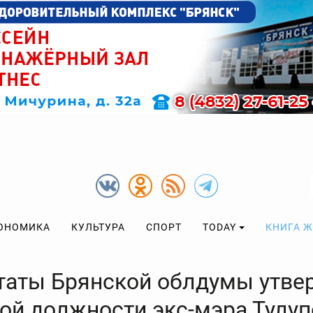
ОНОМИКА
КУЛЬТУРА
СПОРТ
TODAY
КНИГА 
таты Брянской облдумы утве
вой должности экс-мэра Тулу