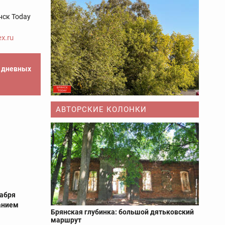
нск Today
x.ru
е дневных
АВТОРСКИЕ КОЛОНКИ
кабря
анием
Брянская глубинка: большой дятьковский
маршрут