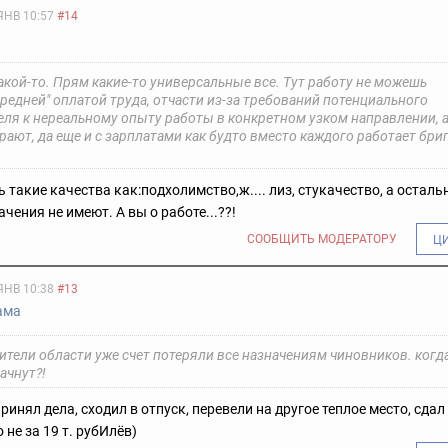
ЯНВ 10:57
#14
кой-то. Прям какие-то универсальные все. Тут работу не можешь
средней" оплатой труда, отчасти из-за требований потенциального
еля к нереальному опыту работы в конкретном узком направлении, а
рают, да еще и с зарплатами как будто вместо каждого работает бриг
 такие качества как:подхолимство,ж.... лиз, стукачество, а остал
чения не имеют. А вы о работе...??!
СООБЩИТЬ МОДЕРАТОРУ
Ц
ЯНВ 10:38
#13
ама
ители области уже счет потеряли все назначениям чиновников. когд
ачнут?!
ринял дела, сходил в отпуск, перевели на другое теплое место, сдал 
 не за 19 т. рубИлёв)