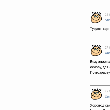
28 
ол
Тусуют карт
27 
Ан
Безумное на
основу, для
По возрасту
27 
Се
Хоровод как