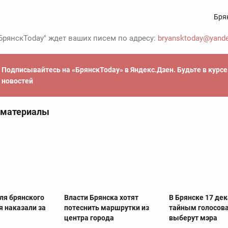
Бря
БрянскToday" ждет ваших писем по адресу:
bryansktoday@yande
Подписывайтесь на «БрянскToday» в Яндекс.Дзен. Будьте в курс
новостей
 материалы
ля брянского
Власти Брянска хотят
В Брянске 17 де
я наказали за
потеснить маршрутки из
тайным голосов
центра города
выберут мэра