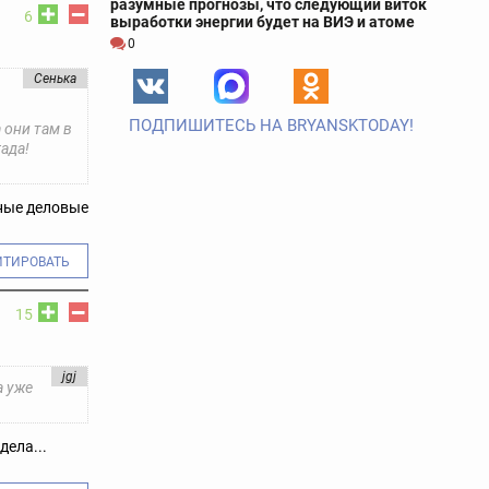
разумные прогнозы, что следующий виток
6
выработки энергии будет на ВИЭ и атоме
0
Сенька
ПОДПИШИТЕСЬ НА BRYANSKTODAY!
 они там в
ада!
ьные деловые
ИТИРОВАТЬ
15
jgj
а уже
дела...