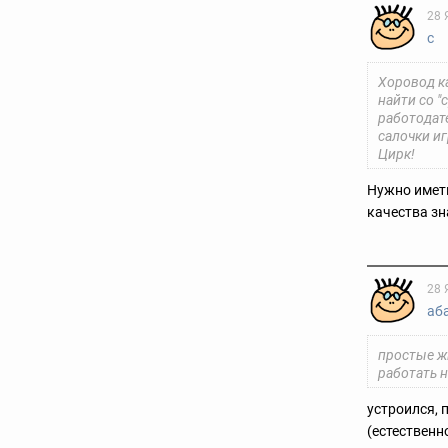
28 
с
Хоровод ка
найти со "
работодат
салочки иг
Цирк!
Нужно иметь
качества зна
28 
аб
простые ж
работать н
устроился, п
(естественно