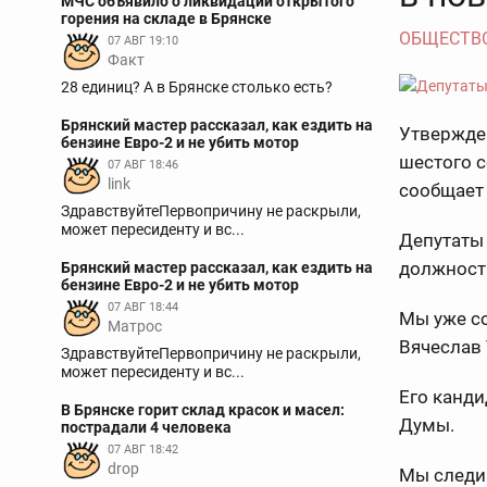
МЧС объявило о ликвидации открытого
горения на складе в Брянске
ОБЩЕСТВ
07 АВГ 19:10
Факт
28 единиц? А в Брянске столько есть?
Брянский мастер рассказал, как ездить на
Утвержден
бензине Евро-2 и не убить мотор
шестого с
07 АВГ 18:46
link
сообщает
ЗдравствуйтеПервопричину не раскрыли,
может пересиденту и вс...
Депутаты 
должност
Брянский мастер рассказал, как ездить на
бензине Евро-2 и не убить мотор
07 АВГ 18:44
Мы уже со
Матрос
Вячеслав 
ЗдравствуйтеПервопричину не раскрыли,
может пересиденту и вс...
Его канди
В Брянске горит склад красок и масел:
Думы.
пострадали 4 человека
07 АВГ 18:42
drop
Мы следи