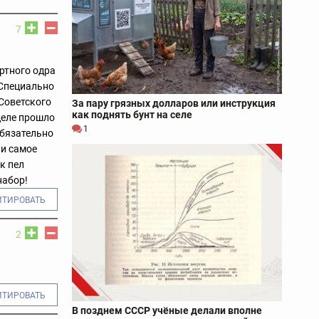
7
ртного одра
 Специально
Советского
За пару грязных долларов или инструкция
как поднять бунт на селе
 деле прошло
1
обязательно
 и самое
к пел
набор!
ИТИРОВАТЬ
2
ИТИРОВАТЬ
В позднем СССР учёные делали вполне