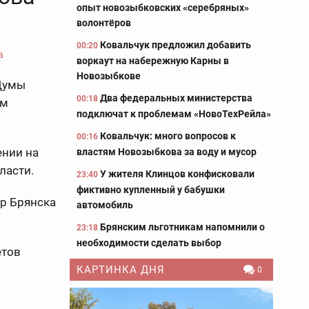
опыт новозыбковских «серебряных»
волонтёров
Ковальчук предложил добавить
00:20
воркаут на набережную Карны в
Новозыбкове
 Думы
Два федеральных министерства
00:18
ом
подключат к проблемам «НовоТехРейла»
Ковальчук: много вопросов к
00:16
ении на
властям Новозыбкова за воду и мусор
ласти.
У жителя Клинцов конфисковали
23:40
фиктивно купленный у бабушки
эр Брянска
автомобиль
Брянским льготникам напомнили о
23:18
необходимости сделать выбор
етов
КАРТИНКА ДНЯ
0