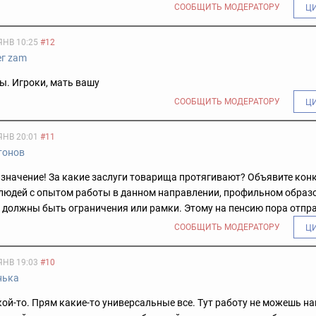
СООБЩИТЬ МОДЕРАТОРУ
Ц
ЯНВ 10:25
#12
ег zam
ы. Игроки, мать вашу
СООБЩИТЬ МОДЕРАТОРУ
Ц
ЯНВ 20:01
#11
тонов
значение! За какие заслуги товарища протягивают? Объявите кон
 людей с опытом работы в данном направлении, профильном образо
 должны быть ограничения или рамки. Этому на пенсию пора отпр
СООБЩИТЬ МОДЕРАТОРУ
Ц
ЯНВ 19:03
#10
нька
ой-то. Прям какие-то универсальные все. Тут работу не можешь на