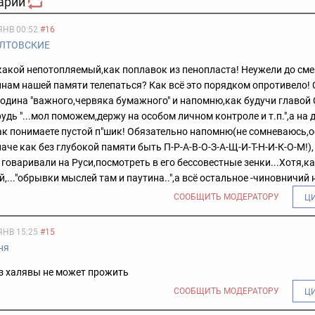
арии
ЯНВ 00:52
#16
ЛТОВСКИЕ
какой непотопляемый,как поплавок из пенопласта! Неужели до сме
лнам нашей памяти телепаться? Как всё это порядком опротивело!
одина "важного,червяка бумажного" и напомню,как будучи главой 
грудь "...мол поможем,держу на особом личном контроле и т.п.",а на
 как понимаете пустой п"шик! Обязательно напомню(не сомневаюсь,
аче как без глубокой памяти быть П-Р-А-В-О-З-А-Щ-И-Т-Н-И-К-О-М!),
 говаривали на Руси,посмотреть в его бессовестные зенки...Хотя,ка
,..."обрывки мыслей там и паутина..",а всё остальное -чиновничий 
СООБЩИТЬ МОДЕРАТОРУ
Ц
ЯНВ 15:25
#15
ня
ез халявы не может прожить
СООБЩИТЬ МОДЕРАТОРУ
Ц