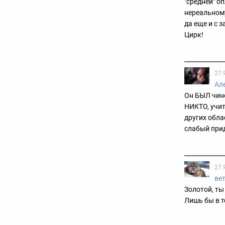
"средней" о
нереальному
да еще и с 
Цирк!
27 
Ал
Он БЫЛ чин
НИКТО, учит
других обла
слабый прид
27 
ве
Золотой, ты 
Лишь бы в те