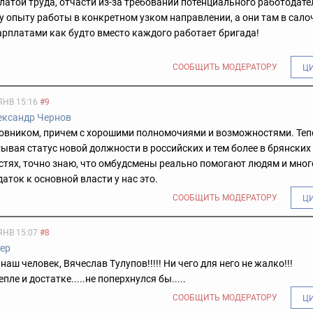
платой труда, отчасти из-за требований потенциального работодате
 опыту работы в конкретном узком направлении, а они там в сало
зарплатами как будто вместо каждого работает бригада!
СООБЩИТЬ МОДЕРАТОРУ
Ц
ЯНВ 15:16
#9
ександр Чернов
овником, причем с хорошими полномочиями и возможностями. Теп
ывая статус новой должности в российских и тем более в брянских 
стях, точно знаю, что омбудсмены реально помогают людям и мног
аток к основной власти у нас это.
СООБЩИТЬ МОДЕРАТОРУ
Ц
ЯНВ 15:07
#8
тер
наш человек, Вячеслав Тулупов!!!!! Ни чего для него не жалко!!!
пле и достатке.....не поперхнулся бы.....
СООБЩИТЬ МОДЕРАТОРУ
Ц