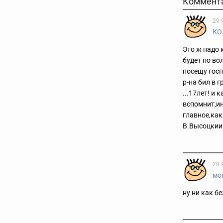
Коммент
29 
КО
Это ж надо 
будет по во
посещу госп
р-на бил в 
...17лет! и
вспомнит,ин
главное,как
В.Высоцкиий
28 
мо
ну ни как б