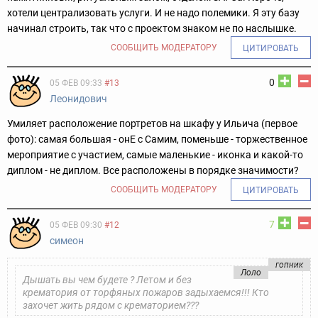
хотели централизовать услуги. И не надо полемики. Я эту базу
начинал строить, так что с проектом знаком не по наслышке.
СООБЩИТЬ МОДЕРАТОРУ
ЦИТИРОВАТЬ
0
05 ФЕВ 09:33
#13
Леонидович
Умиляет расположение портретов на шкафу у Ильича (первое
фото): самая большая - онЕ с Самим, поменьше - торжественное
мероприятие с участием, самые маленькие - иконка и какой-то
диплом - не диплом. Все расположены в порядке значимости?
СООБЩИТЬ МОДЕРАТОРУ
ЦИТИРОВАТЬ
7
05 ФЕВ 09:30
#12
симеон
гопник
Лоло
Дышать вы чем будете ? Летом и без
крематория от торфяных пожаров задыхаемся!!! Кто
захочет жить рядом с крематорием???