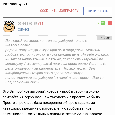
мат.часть
учить.
СООБЩИТЬ МОДЕРАТОРУ
ЦИТИРОВАТЬ
7
05 ФЕВ 09:35
#14
симеон
гопник
Да откройте в конце концов колумбарий и дело в
шляпе! Спалил
родича, получил урночку с прахом и сиди дома . Можешь
любовать-
ся или грустить хоть каждый день. Ни тебе оградок,
ни затрат на
памятники. Опять же, похоронных мучений по
минимуму. А хочешь-
развей прах над просторами Родины (с
дельтоплана или квадро-
коптера). Только не даст Вам
кладбищенская мафия этого сделать!
Потому и
недостроенный колумбарий "отжали" в своё время. Дай-
то
Бог, если ошибаюсь...
Это Вы про "крематорий", который якобы строили около
самолёта ? Огорчу Вас. Там такового и в проекте не было.
Просто строилась база похоронного бюро с гаражами
катафалков,цехами по изготовлению гробов,венков,
памятников..., ритуальным залом, отделом ЗАГСа. Короче,