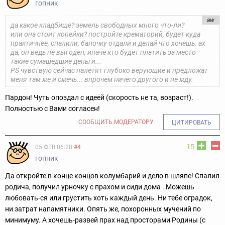
гопник
aw
да какое кладбище? земель свободных много что-ли?
или она стоит копейки? постройте крематорий, будет куда
практичнее, спалили, баночку отдали и делай что хочешь. ах
да, он ведь не выгоден, иначе кто будет платить за место
такие сумашедшие деньги...
PS чувствую сейчас налетят глубоко верующие и предложат
меня там же и сжечь... впрочем ничего другого и не жду.
Пардон! Чуть опоздал с идеей (скорость не та, возраст!).
Полностью с Вами согласен!
СООБЩИТЬ МОДЕРАТОРУ
ЦИТИРОВАТЬ
15
05 ФЕВ 06:28
#4
гопник
Да откройте в конце концов колумбарий и дело в шляпе! Спалил
родича, получил урночку с прахом и сиди дома . Можешь
любовать-
ся или грустить хоть каждый день. Ни тебе оградок,
ни затрат на
памятники. Опять же, похоронных мучений по
минимуму. А хочешь-
развей прах над просторами Родины (с