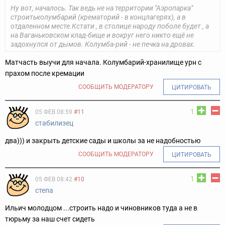
Ну вот, началось. Так ведь не на территории "Аэропарка"
строить
колумбарий (крематорий - в концлагерях), а в
отдаленном месте.
Кстати , в столице народу поболе будет , а
на Ваганьковском клад-
бище и вокруг него никто ещё не
задохнулся от дымов. Колумба-
рий - не печка на дровах.
Матчасть выучи для начала. Колумбарий-хранилище урн с
прахом после кремации
СООБЩИТЬ МОДЕРАТОРУ
ЦИТИРОВАТЬ
1
05 ФЕВ 08:59
#11
стабилизец
два))) и закрыть детские сады и школы за не надобностью
СООБЩИТЬ МОДЕРАТОРУ
ЦИТИРОВАТЬ
1
05 ФЕВ 08:42
#10
степа
Ильич молодцом ...строить надо и чиновников туда а не в
тюрьму за наш счет сидеть