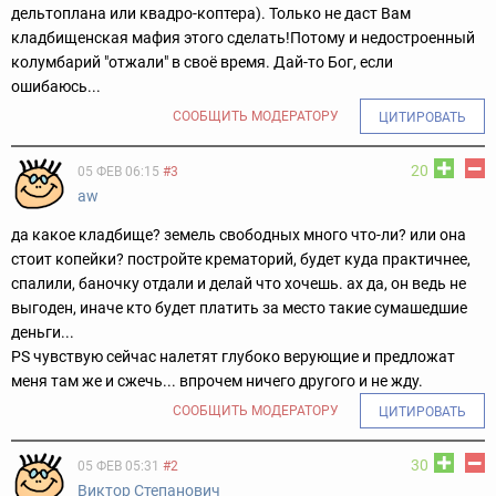
дельтоплана или квадро-
коптера). Только не даст Вам
кладбищенская мафия этого сделать!
Потому и недостроенный
колумбарий "отжали" в своё время. Дай-
то Бог, если
ошибаюсь...
СООБЩИТЬ МОДЕРАТОРУ
ЦИТИРОВАТЬ
20
05 ФЕВ 06:15
#3
aw
да какое кладбище? земель свободных много что-ли? или она
стоит копейки? постройте крематорий, будет куда практичнее,
спалили, баночку отдали и делай что хочешь. ах да, он ведь не
выгоден, иначе кто будет платить за место такие сумашедшие
деньги...
PS чувствую сейчас налетят глубоко верующие и предложат
меня там же и сжечь... впрочем ничего другого и не жду.
СООБЩИТЬ МОДЕРАТОРУ
ЦИТИРОВАТЬ
30
05 ФЕВ 05:31
#2
Виктор Степанович