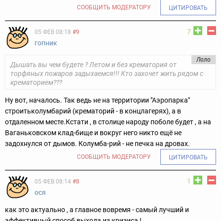
СООБЩИТЬ МОДЕРАТОРУ
ЦИТИРОВАТЬ
7
05 ФЕВ 08:18
#9
гопник
Лоло
Дышать вы чем будете ? Летом и без крематория от
торфяных пожаров задыхаемся!!! Кто захочет жить рядом с
крематорием???
Ну вот, началось. Так ведь не на территории "Аэропарка"
строить
колумбарий (крематорий - в концлагерях), а в
отдаленном месте.
Кстати , в столице народу поболе будет , а на
Ваганьковском клад-
бище и вокруг него никто ещё не
задохнулся от дымов. Колумба-
рий - не печка на дровах.
СООБЩИТЬ МОДЕРАТОРУ
ЦИТИРОВАТЬ
1
05 ФЕВ 08:14
#8
ося
как это актуально , а главное вовремя - самый лучший и
эффективный способ выхода из кризиса !