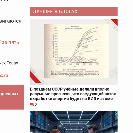
ЛУЧШЕЕ В БЛОГАХ
двигаются
 за пять
нск Today
x.ru
В позднем СССР учёные делали вполне
разумные прогнозы, что следующий виток
е дневных
выработки энергии будет на ВИЭ и атоме
0