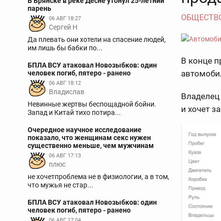
В Брянске в реке Десне утонул 25-летний
парень
ОБЩЕСТВ
06 АВГ 18:27
Сергей Н
Да плевать они хотели на спасение людей,
им лишь бы бабки по...
В конце 
БПЛА ВСУ атаковал Новозыбков: один
автомобил
человек погиб, пятеро - ранено
06 АВГ 18:12
Владислав
Владелец 
Невинные жертвы беспощадной бойни.
и хочет з
Запад и Китай тихо потира...
Очередное научное исследование
показало, что женщинам секс нужен
существенно меньше, чем мужчинам
06 АВГ 17:13
плюс
не хочетпроблема не в физиологии, а в том,
что мужья не стар...
БПЛА ВСУ атаковал Новозыбков: один
человек погиб, пятеро - ранено
06 АВГ 17:04