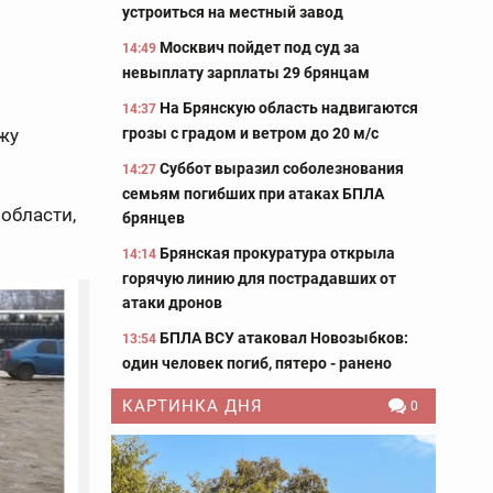
устроиться на местный завод
Москвич пойдет под суд за
14:49
невыплату зарплаты 29 брянцам
На Брянскую область надвигаются
14:37
грозы с градом и ветром до 20 м/с
жу
Суббот выразил соболезнования
14:27
семьям погибших при атаках БПЛА
области,
брянцев
Брянская прокуратура открыла
14:14
горячую линию для пострадавших от
атаки дронов
БПЛА ВСУ атаковал Новозыбков:
13:54
один человек погиб, пятеро - ранено
КАРТИНКА ДНЯ
0