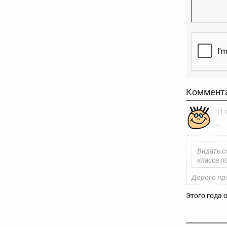
Коммент
11 
.
Видать с
класса п
Дорого про
Этого года 