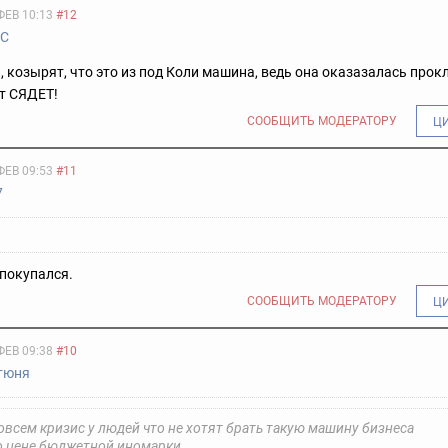
ФЕВ 10:13
#12
С
, козырят, что это из под Коли машина, ведь она оказазалась прокл
от СЯДЕТ!
СООБЩИТЬ МОДЕРАТОРУ
Ц
ФЕВ 09:53
#11
7
 покупался.
СООБЩИТЬ МОДЕРАТОРУ
Ц
ФЕВ 09:38
#10
тюня
овсем кризис у людей что не хотят брать такую машину бизнеса
о цене бюджетной иномарки