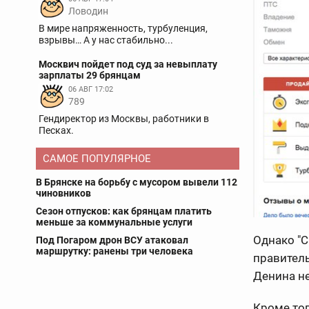
Ловодин
В мире напряженность, турбуленция,
взрывы… А у нас стабильно...
Москвич пойдет под суд за невыплату
зарплаты 29 брянцам
06 АВГ 17:02
789
Гендиректор из Москвы, работники в
Песках.
САМОЕ ПОПУЛЯРНОЕ
В Брянске на борьбу с мусором вывели 112
чиновников
Сезон отпусков: как брянцам платить
меньше за коммунальные услуги
Однако "С
Под Погаром дрон ВСУ атаковал
маршрутку: ранены три человека
правитель
Денина не
Кроме то