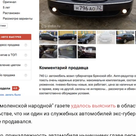
моленской народной" газете
удалось выяснить
в обла
стве, что ни один из служебных автомобилей экс-губе
 продавался.
го, принадлежность автомобиля нынешнему главе реги