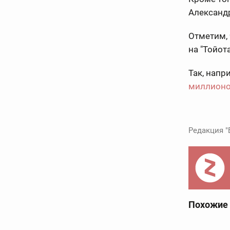
Александр
Отметим, 
на "Тойота
Так, напр
миллионо
Редакция "
Похожие