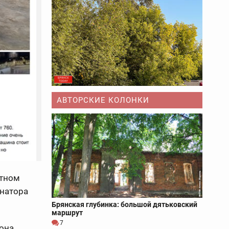
АВТОРСКИЕ КОЛОНКИ
стном
рнатора
Брянская глубинка: большой дятьковский
маршрут
7
она