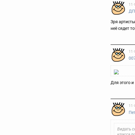
11 
ДП
Зря артисты
неё сядет т
11 
00
Для этого и
11 
Пе
Видать с
класса п