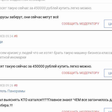
сят такую сейчас за 450000 рублей купить легко можно.
русы заберут, они сейчас метут всё
СООБЩИТЬ МОДЕРАТОРУ
Ц
ФЕВ 09:34
#9
ди
сем кризис у людей что не хотят брать такую машину бизнеса класса
етной иномарки
ят такую сейчас за 450000 рублей купить легко можно.
СООБЩИТЬ МОДЕРАТОРУ
Ц
ФЕВ 09:26
#8
тель Панорамы
ал выяснять КТО катался!!!??Главное знают ЧЕМ все загончилось д
бера.!!!
СООБЩИТЬ МОДЕРАТОРУ