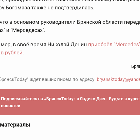
у Богомаза также не подтвердилась.
что в основном руководители Брянской области пере
х" и "Мерседесах".
имер, в своё время Николай Денин
приобрёл "Mercedes"
в рублей
.
Бря
БрянскToday" ждет ваших писем по адресу:
bryansktoday@yande
Подписывайтесь на «БрянскToday» в Яндекс.Дзен. Будьте в курс
новостей
 материалы