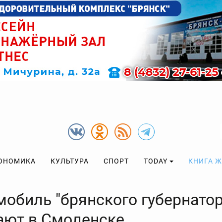
ОНОМИКА
КУЛЬТУРА
СПОРТ
TODAY
КНИГА 
мобиль "брянского губернатор
ают в Смоленске