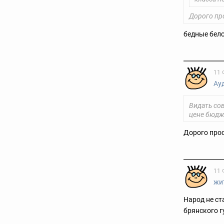
Дорого про
бедные бело
11 
Ау
Видать сов
цене бюдж
Дорого прос
11 
жи
Народ не ст
брянского гу