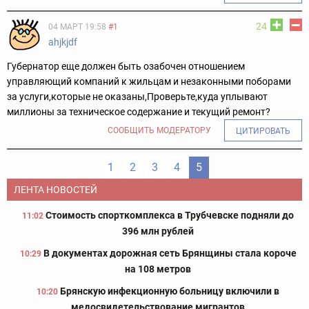
24
04 МАРТ 19:58
#1
ahjkjdf
Губернатор еще должен быть озабочен отношением
управляющий компаний к жильцам и незаконными поборами
за услуги,которые не оказаны,Проверьте,куда уплывают
миллионы за техническое содержание и текущий ремонт?
СООБЩИТЬ МОДЕРАТОРУ
ЦИТИРОВАТЬ
1
2
3
4
5
ЛЕНТА НОВОСТЕЙ
Стоимость спорткомплекса в Трубчевске подняли до
11:02
396 млн рублей
В документах дорожная сеть Брянщины стала короче
10:29
на 108 метров
Брянскую инфекционную больницу включили в
10:20
медосвидетельствование мигрантов