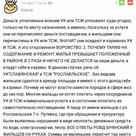
8
05 МАРТ 04:46
#8
блоги
Деньги, уплаченные всяким УК или ТСЖ уплывают куда-угодно,
только не по месту назначения, а именно, поскольку за услуги
они не перечисляют деньги поставщикам, а жильцами они
перечислены в УК или ТСЖ, ЗНАЧИТ они оседают в карманах УК
И ТСЖ. А это откровенное ВОРОВСТВО. 2. ПОЧЕМУ ТАРИФ НА
СОДЕРЖАНИЕ И РЕМОНТ ЖИЛЬЯ ПРЕВЫШАЕТ ПОЛОЖЕННЫЙ
В РАЙОНЕ В 2 РАЗА И НИЧЕГО НЕ ДЕЛАЕТСЯ за наши деньги, а
кладут себе в карман. В данном случае, речь об
УК"СЛАВЯНСКАЯ" и ТСЖ "РОСЛАВЛЬСКОЕ".. Без ведома
жильцов сдаются в аренду площади и имеют с этого доход себе
в карман. Почему не могут власти навести порядок в сфере жкх
до сих пор. Многие жильцы не хотят платить через посредников
УК И ТСЖ коммунальные услуги а в состочнии оплатить их
самостоятельно поставщикам. Я пишу от имени жильцов с ул.
Рославльская 7 п. Путевка, где при обращении в пркуратуру
были выявлены нарушения в виде неоплаты денежных средста
по воде, электроэнергии, теплу. ВСЕ ОТВЕТЫ РОВД БРЯНСКИЙ У
ЖИЛЬЦОВ НА РУКАХ. Суммы не маленькие, пересчет так никто