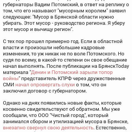
губернаторы Вадим Потомский, в ответ на реплику о
том, что его называют "мусорным королем" заявил
следующее: "Мусор в Брянской области нужно
убирать. Этот мусор - руководство региона. Я уберу
этот мусор и вычищу регион".
С тех пор прошел примерно год. Если в областной
власти и произошли небольшие кадровые
изменения, то уж никак не по воле Потомского. Но
судя по всему, в какой-то степени он свое обещание
начал выполнять. После публикации на БрянскToday
материала "
Денин и Потомский зарыли топор
войны
" представитель КПРФ через дружественные
СМИ
начал опровергать слухи
о том, что он
заключил договор с губернатором.
Однако на днях появились новые факты, которые
косвенно свидетельствуют об обратном. Мы уже
сообщали, что ООО "Чистый город", который
занимался сбором и утилизацией мусора в Брянске,
внезапно свернул свою деятельность
. Естественно,