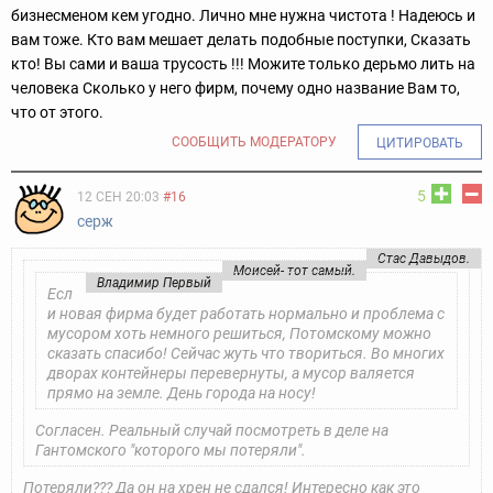
бизнесменом кем угодно. Лично мне нужна чистота ! Надеюсь и
вам тоже. Кто вам мешает делать подобные поступки, Сказать
кто! Вы сами и ваша трусость !!! Можите только дерьмо лить на
человека Сколько у него фирм, почему одно название Вам то,
что от этого.
СООБЩИТЬ МОДЕРАТОРУ
ЦИТИРОВАТЬ
5
12 СЕН 20:03
#16
серж
Стас Давыдов.
Моисей- тот самый.
Владимир Первый
Есл
и новая фирма будет работать нормально и проблема с
мусором хоть немного решиться, Потомскому можно
сказать спасибо! Сейчас жуть что твориться. Во многих
дворах контейнеры перевернуты, а мусор валяется
прямо на земле. День города на носу!
Согласен. Реальный случай посмотреть в деле на
Гантомского "которого мы потеряли".
Потеряли??? Да он на хрен не сдался! Интересно как это