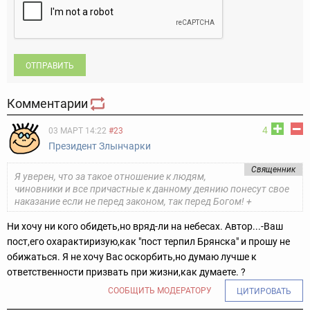
ОТПРАВИТЬ
Комментарии
4
03 МАРТ 14:22
#23
Президент Злынчарки
Свящeнник
Я уверен, что за такое отношение к людям,
чиновники и все причастные к данному деянию понесут свое
наказание если не перед законом, так перед Богом! +
Ни хочу ни кого обидеть,но вряд-ли на небесах. Автор...-Ваш
пост,его охарактиризую,как "пост терпил Брянска" и прошу не
обижаться. Я не хочу Вас оскорбить,но думаю лучше к
ответственности призвать при жизни,как думаете. ?
СООБЩИТЬ МОДЕРАТОРУ
ЦИТИРОВАТЬ