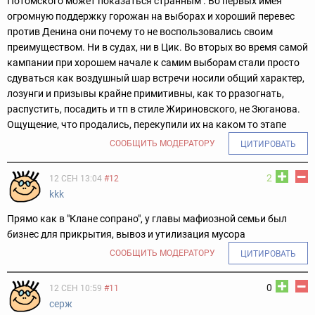
Потомского может показаться странным . Во первых имея
огромную поддержку горожан на выборах и хороший перевес
против Денина они почему то не воспользовались своим
преимуществом. Ни в судах, ни в Цик. Во вторых во время самой
кампании при хорошем начале к самим выборам стали просто
сдуваться как воздушный шар встречи носили общий характер,
лозунги и призывы крайне примитивны, как то рразогнать,
распустить, посадить и тп в стиле Жириновского, не Зюганова.
Ощущение, что продались, перекупили их на каком то этапе
СООБЩИТЬ МОДЕРАТОРУ
ЦИТИРОВАТЬ
2
12 СЕН 13:04
#12
kkk
Прямо как в "Клане сопрано", у главы мафиозной семьи был
бизнес для прикрытия, вывоз и утилизация мусора
СООБЩИТЬ МОДЕРАТОРУ
ЦИТИРОВАТЬ
0
12 СЕН 10:59
#11
серж