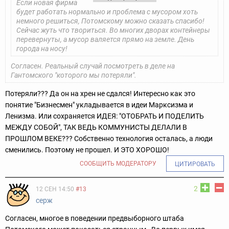
Если новая фирма
будет работать нормально и проблема с мусором хоть
немного решиться, Потомскому можно сказать спасибо!
Сейчас жуть что твориться. Во многих дворах контейнеры
перевернуты, а мусор валяется прямо на земле. День
города на носу!
Согласен. Реальный случай посмотреть в деле на
Гантомского "которого мы потеряли".
Потеряли??? Да он на хрен не сдался! Интересно как это
понятие "Бизнесмен" укладывается в идеи Марксизма и
Ленизма. Или сохраняется ИДЕЯ: "ОТОБРАТЬ И ПОДЕЛИТЬ
МЕЖДУ СОБОЙ", ТАК ВЕДЬ КОММУНИСТЫ ДЕЛАЛИ В
ПРОШЛОМ ВЕКЕ??? Собственно технология осталась, а люди
сменились. Поэтому не прошел. И ЭТО ХОРОШО!
СООБЩИТЬ МОДЕРАТОРУ
ЦИТИРОВАТЬ
2
12 СЕН 14:50
#13
серж
Согласен, многое в поведении предвыборного штаба