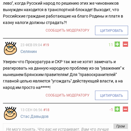
лево", когда Русский народ по решению этих же чиновников
вынужден находится в транспортной блокаде! Выходит, что
Российские граждане работающие на благо Родины и платя в
казну налоги должны страдать?!
СООБЩИТЬ МОДЕРАТОРУ
ЦИТИРОВАТЬ
11
23 ФЕВ 09:04
#19
Сeлянин
Уверен что Прокуратура и СКР так же не хотят замечать и
реагировать на данную народную проблему из-за "уважения" к
нынешнем Брянским правителям! Для "правоохранителей"
главной целью является "угождать" действующей власти, а на
народ им просто на*****!
СООБЩИТЬ МОДЕРАТОРУ
ЦИТИРОВАТЬ
-1
13 СЕН 06:56
#18
Стас Давыдов
Гром
Не могу понять .Что вас не устраивает. Вам что лучше