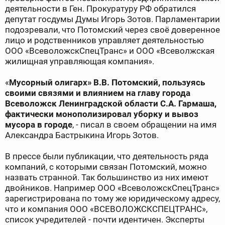
деятельности в Ген. Прокуратуру РФ обратился
депутат госдумы Думы Игорь Зотов. Парламентарии
подозревали, что Потомский через своё доверенное
лицо и родственников управляет деятельностью
ООО «ВсеволожскСпецТранс» и ООО «Всеволжская
жилищная управляющая компания».
«
Мусорный олигарх» В.В. Потомский, пользуясь
своими связями и влиянием на главу города
Всеволожск Ленинградской области С.А. Гармаша,
фактически монополизировал уборку и вывоз
мусора в городе
, - писал в своем обращении на имя
Александра Бастрыкина Игорь Зотов.
В прессе были публикации, что деятельность ряда
компаний, с которыми связан Потомский, можно
назвать странной. Так большинство из них имеют
двойников. Например ООО «ВсеволожскСпецТранс»
зарегистрирована по тому же юридическому адресу,
что и компания ООО «ВСЕВОЛОЖСКСПЕЦТРАНС»,
список учредителей - почти идентичен. Эксперты