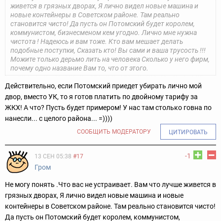
живется в грязных дворах, Я лично видел новые машина и
новые контейнеры в Советском районе. Там реально
становится чисто! Да пусть он Потомский будет королем,
коммунистом, бизнесменом кем угодно. Лично мне нужна
чистота ! Надеюсь и вам тоже. Кто вам мешает делать
подобные поступки, Сказать кто! Вы сами и ваша трусость !!!
Можите только дерьмо лить на человека Сколько у него фирм,
почему одно название Вам то, что от этого.
Действительно, если Потомский приедет убирать лично мой
двор, вместо УК, то я готов платить по двойному тарифу за
ЖКХ! А что? Пусть будет примером! У нас там столько говна по
нанесли... с целого района... =))))
СООБЩИТЬ МОДЕРАТОРУ
ЦИТИРОВАТЬ
-1
13 СЕН 05:38
#17
Гром
Не могу понять .Что вас не устраивает. Вам что лучше живется в
грязных дворах, Я лично видел новые машина и новые
контейнеры в Советском районе. Там реально становится чисто!
Да пусть он Потомский будет королем, коммунистом,