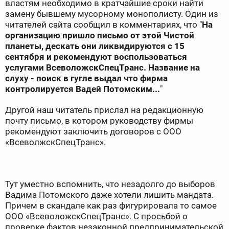
властям необходимо в кратчайшие сроки найти
замену бывшему мусорному монополисту. Один из
читателей сайта сообщил в комментариях, что "
На
организацию пришло письмо от этой Чистой
планеты, дескать они ликвидируются с 15
сентября и рекомендуют воспользоваться
услугами ВсеволожскСпецТранс. Название на
слуху - поиск в гугле выдал что фирма
контролируется Вадей Потомским...
"
Другой наш читатель прислал на редакционную
почту письмо, в котором руководству фирмы
рекомендуют заключить договоров с ООО
«ВсеволжскСпецТранс».
Тут уместно вспомнить, что незадолго до выборов
Вадима Потомского даже хотели лишить мандата.
Причем в скандале как раз фигурировала то самое
ООО «ВсеволожскСпецТранс». С просьбой о
проверке фактов незаконной предпринимательской