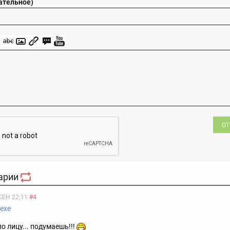
ательное)
ОТ
арии
СЕН 22:11
#4
ехе
по лицу... подумаешь!!!