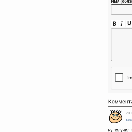
Имя (обяз
Коммент
20 
хех
ну получил 