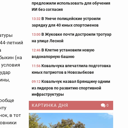
предложили использовать для обучения
ИИ без согласия
В Унече полицейские устроили
13:32
зарядку для 40 юных спортсменов
В Жуковке почти достроили тротуар
атуры
13:00
на улице Лесной
 44-летний
а
В Клетне установили новую
12:46
водонапорную башню
быкин (на
 условия
Ковальчука впечатлила подготовка
11:56
 удар
юных патриотов в Новозыбкове
ины,
Ковальчук назвал Брянщину одним
09:12
из лидеров по развитию спортивной
инфраструктуры
вообще
КАРТИНКА ДНЯ
0
нту
ок, в тот
новники