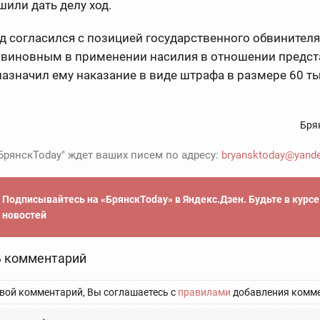
шили дать делу ход.
уд согласился с позицией государственного обвинителя
 виновным в применении насилия в отношении предст
назначил ему наказание в виде штрафа в размере 60 т
Бря
БрянскToday" ждет ваших писем по адресу:
bryansktoday@yande
Подписывайтесь на «БрянскToday» в Яндекс.Дзен. Будьте в курс
новостей
 комментарий
вой комментарий, Вы соглашаетесь с
правилами
добавления комме