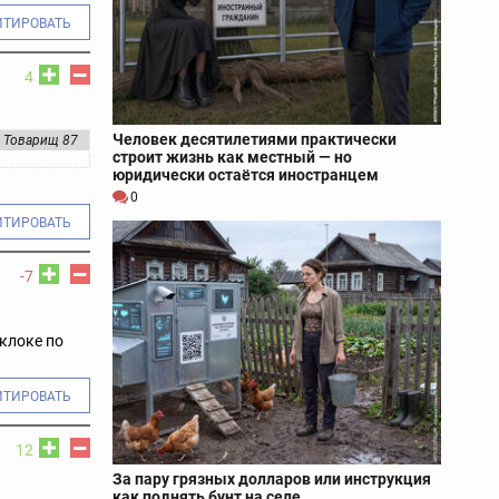
ИТИРОВАТЬ
4
Человек десятилетиями практически
Товарищ 87
строит жизнь как местный — но
юридически остаётся иностранцем
0
ИТИРОВАТЬ
-7
склоке по
ИТИРОВАТЬ
12
За пару грязных долларов или инструкция
как поднять бунт на селе