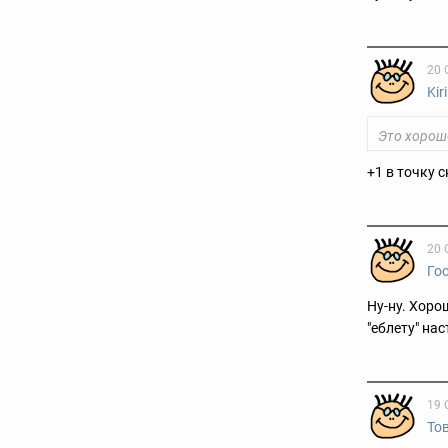
20 
Kiri
Это хорошо
+1 в точку 
20 
Го
Ну-ну. Хоро
"еблету" на
19 
То