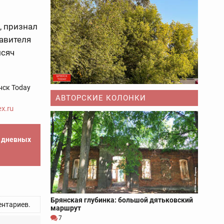
, признал
авителя
ысяч
нск Today
АВТОРСКИЕ КОЛОНКИ
x.ru
е дневных
Брянская глубинка: большой дятьковский
нтариев.
маршрут
7