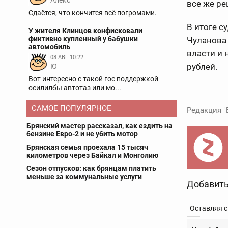
Aлекс
все же ре
Сдаётся, что кончится всё погромами.
В итоге с
У жителя Клинцов конфисковали
фиктивно купленный у бабушки
Чуланова
автомобиль
власти и 
08 АВГ 10:22
рублей.
Ю
Вот интересно с такой гос поддержкой
осилилбы автотаз или мо...
САМОЕ ПОПУЛЯРНОЕ
Редакция "
Брянский мастер рассказал, как ездить на
бензине Евро-2 и не убить мотор
Брянская семья проехала 15 тысяч
километров через Байкал и Монголию
Сезон отпусков: как брянцам платить
меньше за коммунальные услуги
Добавить
Оставляя с