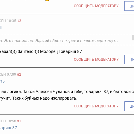
СООБЩИТЬ МОДЕРАТОРУ
Ц
СЕН 10:35
#3
ll
. Это правильно. Эдакий еблет не грех и веслом перетянуть.
сказал)))) Зачтено!))) Молодец Товарищ 87
СООБЩИТЬ МОДЕРАТОРУ
Ц
СЕН 07:09
#2
сть
шая логика. Такой Алексей Чуланов и тебе, товарисч 87, в бытовой 
стучит. Таких буйных надо изолировать.
СООБЩИТЬ МОДЕРАТОРУ
Ц
СЕН 18:58
#1
варищ 87