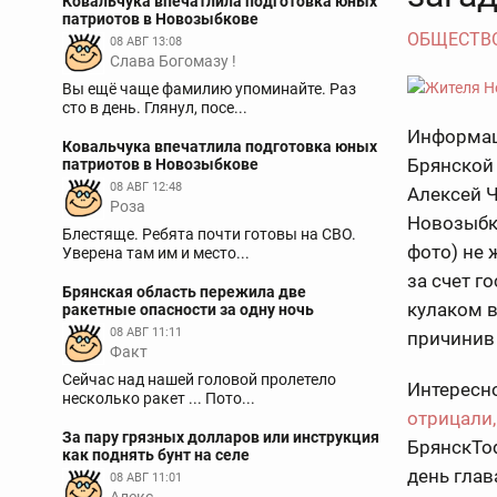
Ковальчука впечатлила подготовка юных
патриотов в Новозыбкове
ОБЩЕСТВ
08 АВГ 13:08
Слава Богомазу !
Вы ещё чаще фамилию упоминайте. Раз
сто в день. Глянул, посе...
Информац
Ковальчука впечатлила подготовка юных
Брянской 
патриотов в Новозыбкове
08 АВГ 12:48
Алексей 
Роза
Новозыбко
Блестяще. Ребята почти готовы на СВО.
фото) не
Уверена там им и место...
за счет г
Брянская область пережила две
кулаком в
ракетные опасности за одну ночь
08 АВГ 11:11
причинив
Факт
Сейчас над нашей головой пролетело
Интересн
несколько ракет ... Пото...
отрицали,
За пару грязных долларов или инструкция
БрянскTod
как поднять бунт на селе
день глав
08 АВГ 11:01