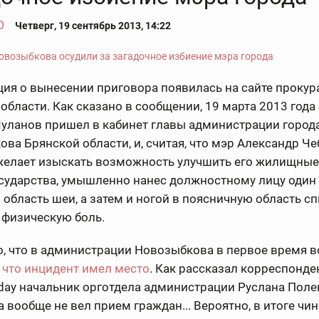
О
Четверг, 19 сентябрь 2013, 14:22
ия о вынесении приговора появилась на сайте прокур
области. Как сказано в сообщении,
19 марта 2013 года
Чуланов пришел в кабинет главы администрации город
ва Брянской области, и, считая, что мэр Александр Че
 желает изыскать возможность улучшить его жилищные
осударства, умышленно нанес должностному лицу один
 область шеи, а затем и ногой в поясничную область сп
 физическую боль.
о, что в администрации Новозыбкова в первое время 
 что инцидент имел место
.
Как рассказал корреспонде
ay начальник орготдела администрации Руслана Полен
а вообще не вел прием граждан... Вероятно, в итоге чи