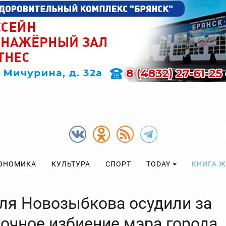
ОНОМИКА
КУЛЬТУРА
СПОРТ
TODAY
КНИГА 
ля Новозыбкова осудили за
дочное избиение мэра города