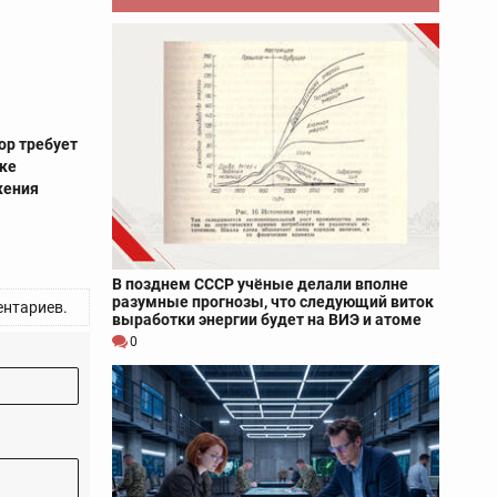
ор требует
ске
жения
В позднем СССР учёные делали вполне
разумные прогнозы, что следующий виток
нтариев.
выработки энергии будет на ВИЭ и атоме
0