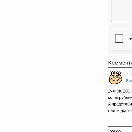
Коммент
21 
Ви
//«ФСК ЕЭС»
млрд рублей
А представи
найти досто