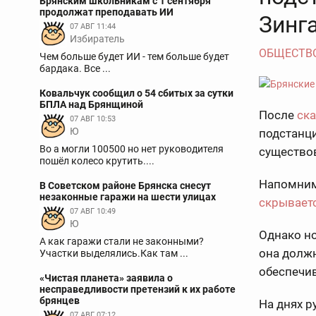
Брянским школьникам с 1 сентября
продолжат преподавать ИИ
Зинг
07 АВГ 11:44
Избиратель
ОБЩЕСТВ
Чем больше будет ИИ - тем больше будет
бардака. Все ...
Ковальчук сообщил о 54 сбитых за сутки
БПЛА над Брянщиной
После
ска
07 АВГ 10:53
Ю
подстанци
Во а могли 100500 но нет руководителя
существо
пошёл колесо крутить....
Напомним
В Советском районе Брянска снесут
незаконные гаражи на шести улицах
скрываетс
07 АВГ 10:49
Ю
Однако но
А как гаражи стали не законными?
она долж
Участки выделялись.Как там ...
обеспечи
«Чистая планета» заявила о
несправедливости претензий к их работе
брянцев
На днях р
07 АВГ 07:12