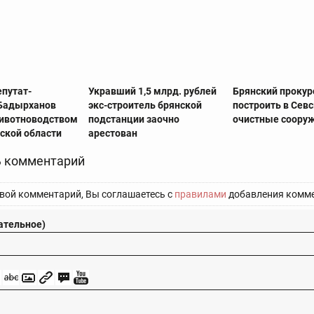
епутат-
Укравший 1,5 млрд. рублей
Брянский прокур
Бадырханов
экс-строитель брянской
построить в Сев
ивотноводством
подстанции заочно
очистные соору
ской области
арестован
 комментарий
вой комментарий, Вы соглашаетесь с
правилами
добавления комме
ательное)