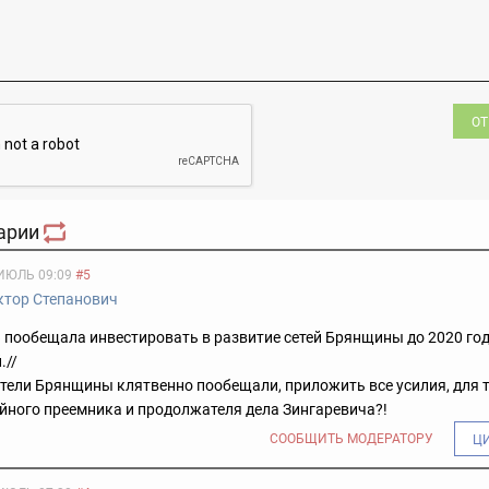
ОТ
арии
ИЮЛЬ 09:09
#5
ктор Степанович
 пообещала инвестировать в развитие сетей Брянщины до 2020 год
.//
тели Брянщины клятвенно пообещали, приложить все усилия, для т
йного преемника и продолжателя дела Зингаревича?!
СООБЩИТЬ МОДЕРАТОРУ
Ц