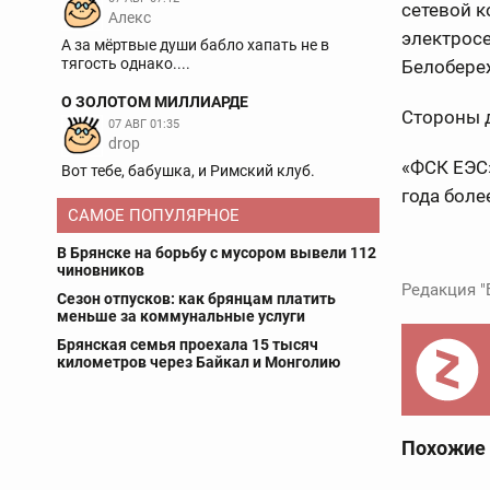
сетевой к
Aлекс
электросе
А за мёртвые души бабло хапать не в
тягость однако....
Белобере
О ЗОЛОТОМ МИЛЛИАРДЕ
Стороны д
07 АВГ 01:35
drop
«ФСК ЕЭС
Вот тебе, бабушка, и Римский клуб.
года боле
САМОЕ ПОПУЛЯРНОЕ
В Брянске на борьбу с мусором вывели 112
чиновников
Редакция "
Сезон отпусков: как брянцам платить
меньше за коммунальные услуги
Брянская семья проехала 15 тысяч
километров через Байкал и Монголию
Похожие