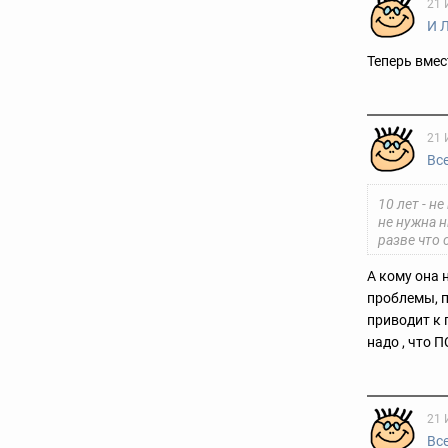
21 
И 
Теперь вмес
21 
Вс
10 лет - н
не нужна н
разве что
А кому она н
проблемы, п
приводит к 
надо , что П
21 
Вс