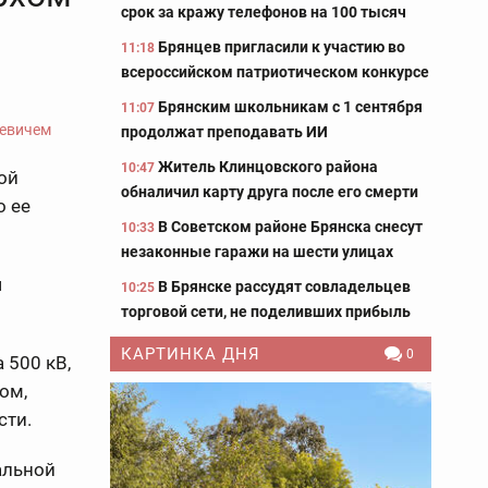
срок за кражу телефонов на 100 тысяч
Брянцев пригласили к участию во
11:18
всероссийском патриотическом конкурсе
Брянским школьникам с 1 сентября
11:07
продолжат преподавать ИИ
Житель Клинцовского района
10:47
ой
обналичил карту друга после его смерти
о ее
В Советском районе Брянска снесут
10:33
незаконные гаражи на шести улицах
ч
В Брянске рассудят совладельцев
10:25
торговой сети, не поделивших прибыль
КАРТИНКА ДНЯ
0
 500 кВ,
ом,
сти.
альной