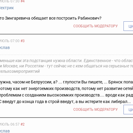
ИЮЛЬ 07:30
#4
Лехтрик
то Зингаревича обещает все построить Рабинович?
СООБЩИТЬ МОДЕРАТОРУ
Ц
ИЮЛЬ 07:00
#3
еслав
е меньше как эта подстанция нужна области. Единственное - что облас
и Москве, ни Россетям - тут сейчас не с кем общаться на серьезные 
 сельхозмероприятий
ужна, часом не Белруссии, а? ... глупости Вы пишете, ... Брянск поп
отому как нет энергоемких производств, потому нет развитие сетей
проблемам с созданием высокоемких производств.... вроде как ра
С введут до конца года в строй введут, а вы истерите как либерал...
СООБЩИТЬ МОДЕРАТОРУ
Ц
ИЮЛЬ 06:57
#2
еслав