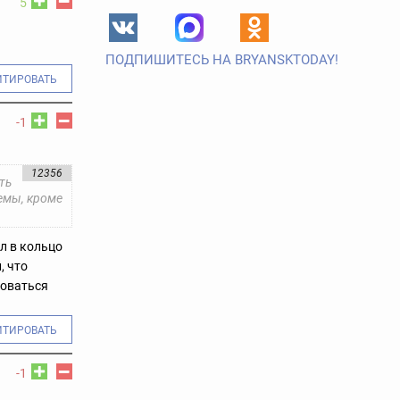
5
ПОДПИШИТЕСЬ НА BRYANSKTODAY!
ИТИРОВАТЬ
-1
12356
ть
темы, кроме
ал в кольцо
, что
доваться
ИТИРОВАТЬ
-1