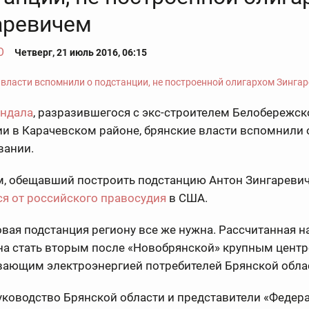
аревичем
О
Четверг, 21 июль 2016, 06:15
ндала
, разразившегося с экс-строителем Белобережск
и в Карачевском районе, брянские власти вспомнили 
вании.
, обещавший построить подстанцию Антон Зингареви
я от российского правосудия
в США.
вая подстанция региону все же нужна. Рассчитанная на
на стать вторым после «Новобрянской» крупным центр
вающим электроэнергией потребителей Брянской обла
уководство Брянской области и представители «Федер