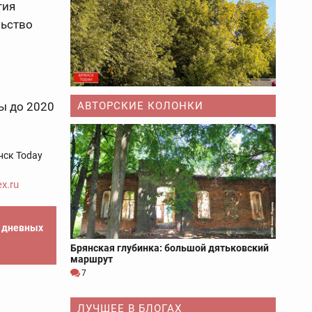
тия
льство
АВТОРСКИЕ КОЛОНКИ
ы до 2020
нск Today
x.ru
е дневных
Брянская глубинка: большой дятьковский
маршрут
7
ЛУЧШЕЕ В БЛОГАХ