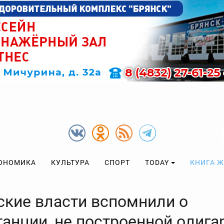
ОНОМИКА
КУЛЬТУРА
СПОРТ
TODAY
КНИГА 
ские власти вспомнили о
танции, не построенной олига