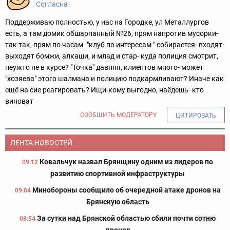
Согласна
Поддерживаю полностью, у нас на Городке, ул Металлургов
есть, а там домик обшарпанный №26, прям напротив мусорки-
так так, прям по часам- "клуб по интересам " собирается- входят-
выходят бомжи, алкаши, и млад и стар- куда полиция смотрит,
неужто не в курсе? "Точка" давняя, клиентов много- может
"хозяева" этого шалмана и полицию подкармливают? Иначе как
ещё на сие реагировать? Ищи-кому выгодно, наёдешь- кто
виноват
СООБЩИТЬ МОДЕРАТОРУ
ЦИТИРОВАТЬ
ЛЕНТА НОВОСТЕЙ
Ковальчук назвал Брянщину одним из лидеров по
09:12
развитию спортивной инфраструктуры
Минобороны сообщило об очередной атаке дронов на
09:04
Брянскую область
За сутки над Брянской областью сбили почти сотню
08:54
дронов