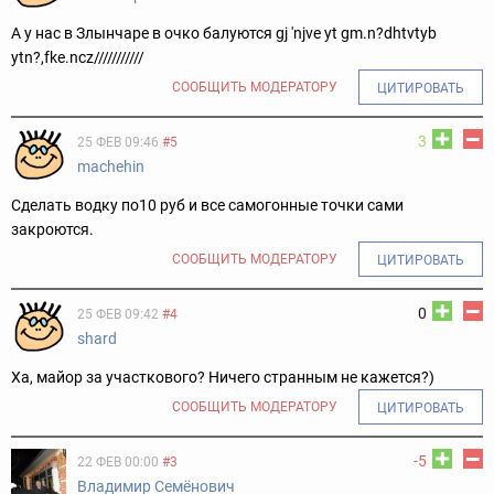
А у нас в Злынчаре в очко балуются gj 'njve yt gm.n?dhtvtyb
ytn?,fke.ncz///////////
СООБЩИТЬ МОДЕРАТОРУ
ЦИТИРОВАТЬ
3
25 ФЕВ 09:46
#5
machehin
Сделать водку по10 руб и все самогонные точки сами
закроются.
СООБЩИТЬ МОДЕРАТОРУ
ЦИТИРОВАТЬ
0
25 ФЕВ 09:42
#4
shard
Ха, майор за участкового? Ничего странным не кажется?)
СООБЩИТЬ МОДЕРАТОРУ
ЦИТИРОВАТЬ
-5
22 ФЕВ 00:00
#3
Владимир Семёнович