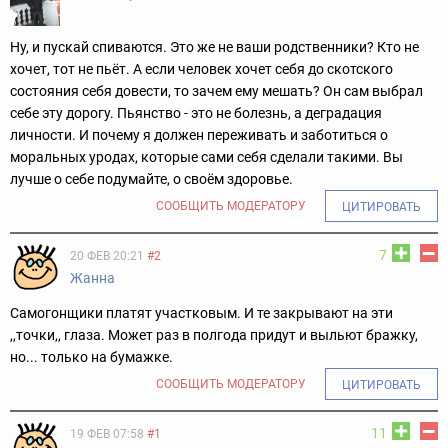
Ну, и пускай спиваются. Это же не ваши родственники? Кто не
хочет, тот не пьёт. А если человек хочет себя до скотского
состояния себя довести, то зачем ему мешать? Он сам выбрал
себе эту дорогу. Пьянство - это не болезнь, а деградация
личности. И почему я должен переживать и заботиться о
моральных уродах, которые сами себя сделали такими. Вы
лучше о себе подумайте, о своём здоровье.
СООБЩИТЬ МОДЕРАТОРУ
ЦИТИРОВАТЬ
7
20 ФЕВ 20:21
#2
Жанна
Самогонщики платят участковым. И те закрывают на эти
,,точки,, глаза. Может раз в полгода придут и выльют бражку,
но... только на бумажке.
СООБЩИТЬ МОДЕРАТОРУ
ЦИТИРОВАТЬ
11
19 ФЕВ 07:58
#1